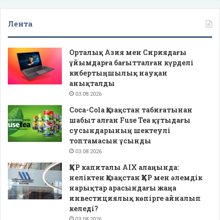
Лента
Орталық Азия мен Сириядағы
ұйымдарға бағытталған күрделі
кибертыңшылық науқан
анықталды
03.08.2026
Coca-Cola Қазақстан табиғатынан
шабыт алған Fuse Tea құтыдағы
сусындарының шектеулі
топтамасын ұсынды
03.08.2026
ҚХР капиталы AIX алаңында:
неліктен Қазақстан ҚХР мен әлемдік
нарықтар арасындағы жаңа
инвестициялық көпірге айналып
келеді?
03.08.2026