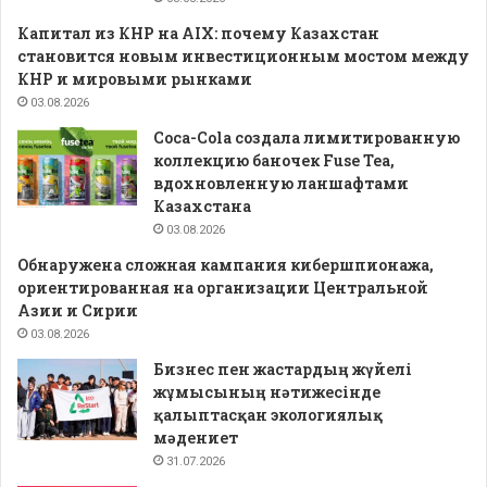
Капитал из КНР на AIX: почему Казахстан
становится новым инвестиционным мостом между
КНР и мировыми рынками
03.08.2026
Coca-Cola создала лимитированную
коллекцию баночек Fuse Tea,
вдохновленную ланшафтами
Казахстана
03.08.2026
Обнаружена сложная кампания кибершпионажа,
ориентированная на организации Центральной
Азии и Сирии
03.08.2026
Бизнес пен жастардың жүйелі
жұмысының нәтижесінде
қалыптасқан экологиялық
мәдениет
31.07.2026