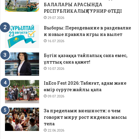
БАЛАЛАРЫ АРАСЫНДА
РЕСПУБЛИКАЛЫҚ ТУРНИР ӨТЕДІ
29.07.2026
Выборы: Переодевание в раздевалке
и новые правила игры на вылет
16.07.2026
Бүгін қазаққа тайпалық сана емес,
ұлттық сана қажет!
10.07.2026
InEco Fest 2026: Табиғат, адам және
өмір сүруге жайлы қала
09.07.2026
За пределами внешности: о чем
говорит миру рост индекса массы
тела
22.06.2026