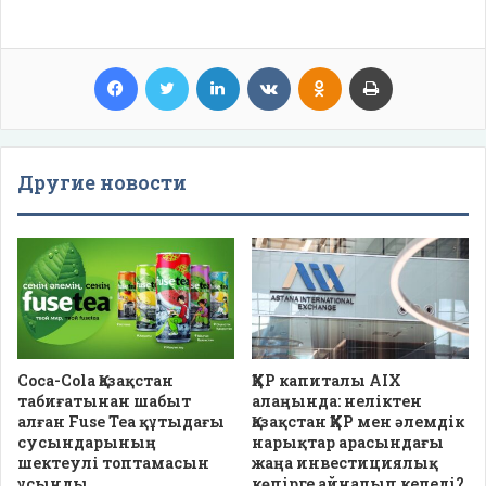
Facebook
Twitter
LinkedIn
VKontakte
Odnoklassniki
Print
Другие новости
Coca-Cola Қазақстан
ҚХР капиталы AIX
табиғатынан шабыт
алаңында: неліктен
алған Fuse Tea құтыдағы
Қазақстан ҚХР мен әлемдік
сусындарының
нарықтар арасындағы
шектеулі топтамасын
жаңа инвестициялық
ұсынды
көпірге айналып келеді?