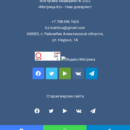
Все права защищены © 2022
«Матрица.Kz» - Нам доверяют
+7 708 696 1624
kz.matritca@gmail.com
040923, с. Райымбек Алматинской области,
ул. Наурыз, 1А
Facebook
Twitter
Google
vk.com
Telegram
Play
Старая версия сайта
Facebook
Twitter
Google
vk.com
Telegram
Play