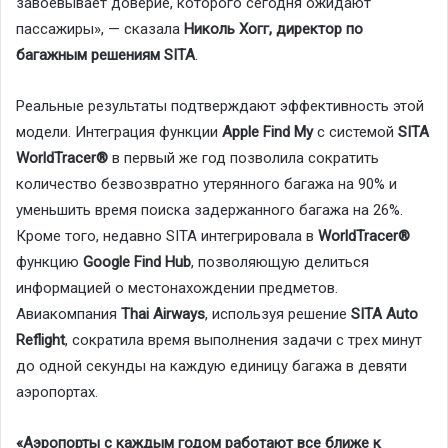
завоевывает доверие, которого сегодня ожидают
пассажиры», — сказала
Николь Хогг, директор по
багажным решениям SITA
.
Реальные результаты подтверждают эффективность этой
модели. Интеграция функции
Apple Find My
с системой
SITA
WorldTracer®
в первый же год позволила сократить
количество безвозвратно утерянного багажа на 90% и
уменьшить время поиска задержанного багажа на 26%.
Кроме того, недавно SITA интегрировала в
WorldTracer®
функцию
Google Find Hub
, позволяющую делиться
информацией о местонахождении предметов.
Авиакомпания
Thai Airways
, используя решение
SITA Auto
Reflight
, сократила время выполнения задачи с трех минут
до одной секунды на каждую единицу багажа в девяти
аэропортах.
«Аэропорты с каждым годом работают все ближе к