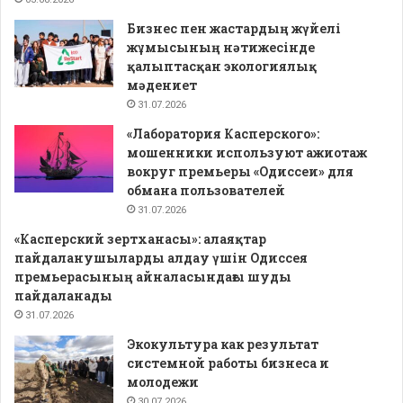
Бизнес пен жастардың жүйелі
жұмысының нәтижесінде
қалыптасқан экологиялық
мәдениет
31.07.2026
«Лаборатория Касперского»:
мошенники используют ажиотаж
вокруг премьеры «Одиссеи» для
обмана пользователей
31.07.2026
«Касперский зертханасы»: алаяқтар
пайдаланушыларды алдау үшін Одиссея
премьерасының айналасындағы шуды
пайдаланады
31.07.2026
Экокультура как результат
системной работы бизнеса и
молодежи
30.07.2026