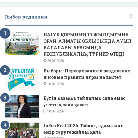
Выбор редакции
HALYK ҚОРЫНЫҢ 10 ЖЫЛДЫҒЫНА
ОРАЙ: АЛМАТЫ ОБЛЫСЫНДА АУЫЛ
БАЛАЛАРЫ АРАСЫНДА
РЕСПУБЛИКАЛЫҚ ТУРНИР ӨТЕДІ
29.07.2026
Выборы: Переодевание в раздевалке
и новые правила игры на вылет
16.07.2026
Бүгін қазаққа тайпалық сана емес,
ұлттық сана қажет!
10.07.2026
InEco Fest 2026: Табиғат, адам және
өмір сүруге жайлы қала