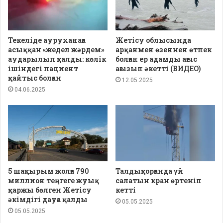
Текеліде ауруханаға
Жетісу облысында
асыққан «жедел жәрдем»
арқанмен өзеннен өтпек
аударылып қалды: көлік
болған ер адамды ағыс
ішіндегі пациент
ағызып әкетті (ВИДЕО)
қайтыс болған
12.05.2025
04.06.2025
5 шақырым жолға 790
Талдықорғанда үй
миллион теңгеге жуық
салатын кран өртеніп
қаржы бөлген Жетісу
кетті
әкімдігі дауға қалды
05.05.2025
05.05.2025