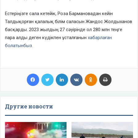
Естеріңізге сала кетейік, Роза Бармановадан кейін
Талдықорған қалалық білім саласын Жандос Жолдыханов
басқарды. 2023 жылдың 27 сәуірінде ол 280 млн теңге
пара алды деген күдікпен ұсталғанын
хабарлаған
болатынбыз.
Facebook
Twitter
LinkedIn
VKontakte
Odnoklassniki
Print
Другие новости