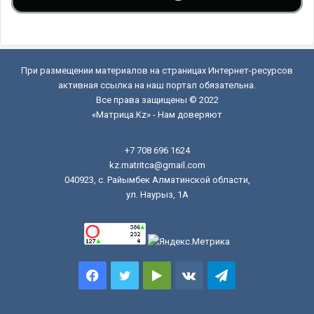
При размещении материалов на страницах Интернет-ресурсов
активная ссылка на наш портал обязательна.
Все права защищены © 2022
«Матрица.Kz» - Нам доверяют
+7 708 696 1624
kz.matritca@gmail.com
040923, с. Райымбек Алматинской области,
ул. Наурыз, 1А
Facebook
Twitter
Google
vk.com
Telegram
Play