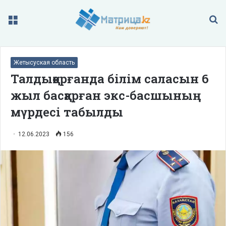
Меню
П
Жетысуская область
Талдықорғанда білім саласын 6
жыл басқарған экс-басшының
мүрдесі табылды
12.06.2023
156