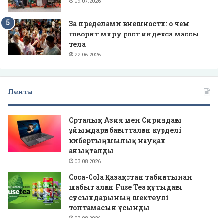
09.07.2026
За пределами внешности: о чем
говорит миру рост индекса массы
тела
22.06.2026
Лента
Орталық Азия мен Сириядағы
ұйымдарға бағытталған күрделі
кибертыңшылық науқан
анықталды
03.08.2026
Coca-Cola Қазақстан табиғатынан
шабыт алған Fuse Tea құтыдағы
сусындарының шектеулі
топтамасын ұсынды