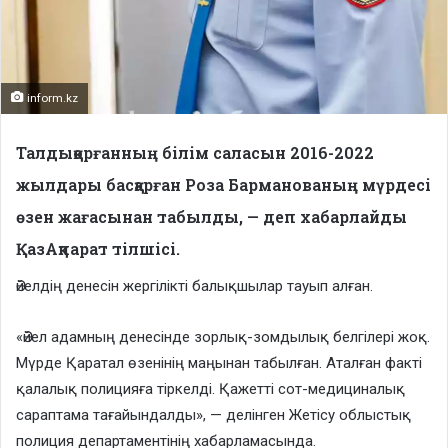
inform.kz
Талдықорғанның білім саласын 2016-2022
жылдары басқарған Роза Барманованың мүрдесі
өзен жағасынан табылды, — деп хабарлайды
ҚазАқпарат тілшісі.
Әйелдің денесін жергілікті балықшылар тауып алған.
«Әйел адамның денесінде зорлық-зомдылық белгілері жоқ.
Мүрде Қаратал өзенінің маңынан табылған. Аталған факті
қалалық полицияға тіркелді. Қажетті сот-медициналық
сараптама тағайындалды», — делінген Жетісу облыстық
полиция департаментінің хабарламасында.