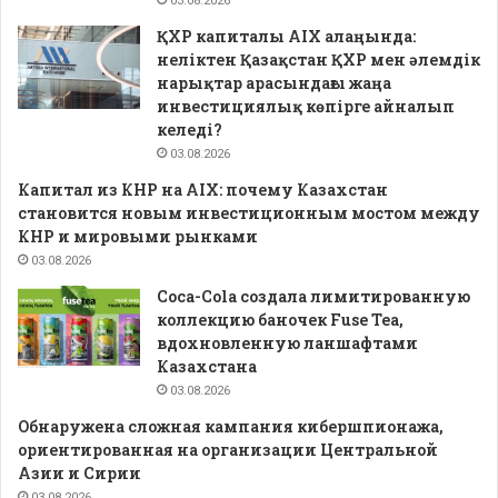
03.08.2026
ҚХР капиталы AIX алаңында:
неліктен Қазақстан ҚХР мен әлемдік
нарықтар арасындағы жаңа
инвестициялық көпірге айналып
келеді?
03.08.2026
Капитал из КНР на AIX: почему Казахстан
становится новым инвестиционным мостом между
КНР и мировыми рынками
03.08.2026
Coca-Cola создала лимитированную
коллекцию баночек Fuse Tea,
вдохновленную ланшафтами
Казахстана
03.08.2026
Обнаружена сложная кампания кибершпионажа,
ориентированная на организации Центральной
Азии и Сирии
03.08.2026