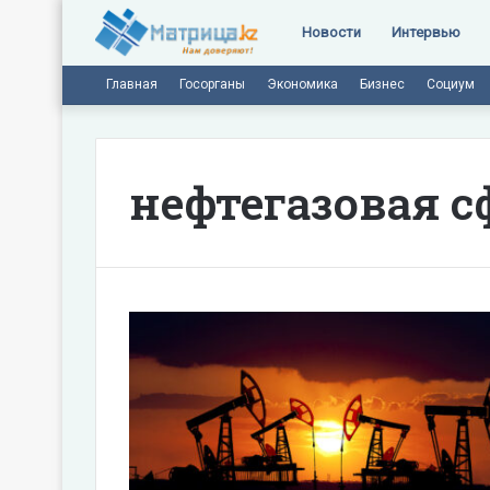
Новости
Интервью
Главная
Госорганы
Экономика
Бизнес
Социум
нефтегазовая с