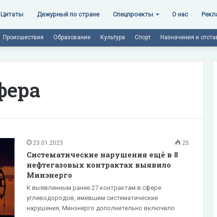
Цитаты
Дежурный по стране
Спецпроекты
О нас
Рекл
Происшествия
Образование
Культура
Спорт
Назначения и отста
фера
23.01.2023
25
Систематические нарушения ещё в 8
нефтегазовых контрактах выявило
Минэнерго
К выявленным ранее 27 контрактам в сфере
углеводородов, имевшим систематические
нарушения, Минэнерго дополнительно включило