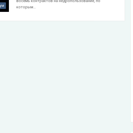
восемь контрактов на недропользование, по
ум
которым…