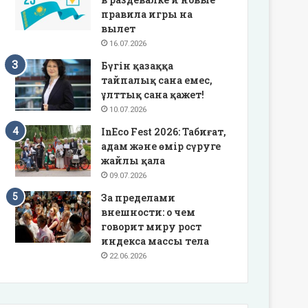
правила игры на
вылет
16.07.2026
Бүгін қазаққа
тайпалық сана емес,
ұлттық сана қажет!
10.07.2026
InEco Fest 2026: Табиғат,
адам және өмір сүруге
жайлы қала
09.07.2026
За пределами
внешности: о чем
говорит миру рост
индекса массы тела
22.06.2026