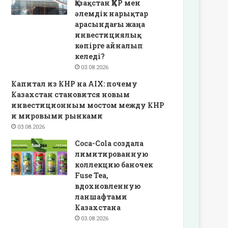
Қазақстан ҚХР мен
әлемдік нарықтар
арасындағы жаңа
инвестициялық
көпірге айналып
келеді?
03.08.2026
Капитал из КНР на AIX: почему
Казахстан становится новым
инвестиционным мостом между КНР
и мировыми рынками
03.08.2026
Coca-Cola создала
лимитированную
коллекцию баночек
Fuse Tea,
вдохновленную
ланшафтами
Казахстана
03.08.2026