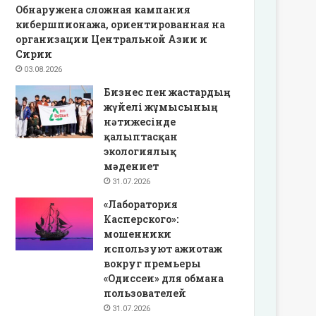
Обнаружена сложная кампания
кибершпионажа, ориентированная на
организации Центральной Азии и
Сирии
03.08.2026
Бизнес пен жастардың
жүйелі жұмысының
нәтижесінде
қалыптасқан
экологиялық
мәдениет
31.07.2026
«Лаборатория
Касперского»:
мошенники
используют ажиотаж
вокруг премьеры
«Одиссеи» для обмана
пользователей
31.07.2026