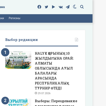
Facebook
Twitter
Google
vk.com
Telegram
Switch
Поиск
ама
вки
Регионы
Play
skin
Выбор редакции
HALYK ҚОРЫНЫҢ 10
ЖЫЛДЫҒЫНА ОРАЙ:
АЛМАТЫ
ОБЛЫСЫНДА АУЫЛ
БАЛАЛАРЫ
АРАСЫНДА
РЕСПУБЛИКАЛЫҚ
ТУРНИР ӨТЕДІ
29.07.2026
Выборы: Переодевание
в раздевалке и новые