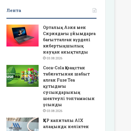
Лента
Орталық Азия мен
Сириядағы ұйымдарға
бағытталған күрделі
кибертыңшылық
науқан анықталды
03.08.2026
Coca-Cola Қазақстан
табиғатынан шабыт
алған Fuse Tea
құтыдағы
сусындарының
шектеулі топтамасын
ұсынды
03.08.2026
ҚХР капиталы AIX
алаңында: неліктен