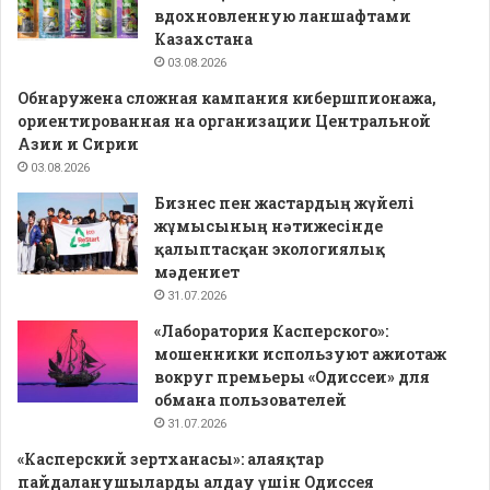
вдохновленную ланшафтами
Казахстана
03.08.2026
Обнаружена сложная кампания кибершпионажа,
ориентированная на организации Центральной
Азии и Сирии
03.08.2026
Бизнес пен жастардың жүйелі
жұмысының нәтижесінде
қалыптасқан экологиялық
мәдениет
31.07.2026
«Лаборатория Касперского»:
мошенники используют ажиотаж
вокруг премьеры «Одиссеи» для
обмана пользователей
31.07.2026
«Касперский зертханасы»: алаяқтар
пайдаланушыларды алдау үшін Одиссея