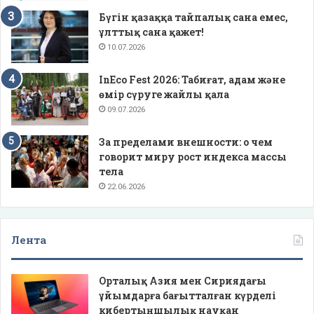
Бүгін қазаққа тайпалық сана емес,
ұлттық сана қажет!
10.07.2026
InEco Fest 2026: Табиғат, адам және
өмір сүруге жайлы қала
09.07.2026
За пределами внешности: о чем
говорит миру рост индекса массы
тела
22.06.2026
Лента
Орталық Азия мен Сириядағы
ұйымдарға бағытталған күрделі
кибертыңшылық науқан