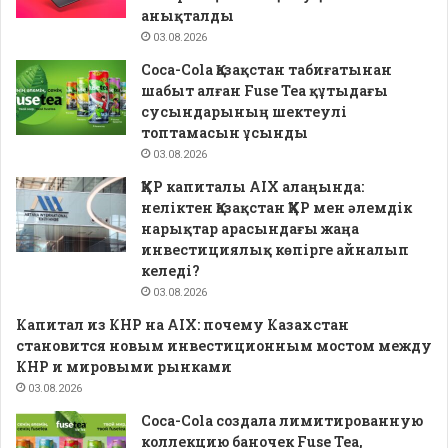
анықталды
03.08.2026
Coca-Cola Қазақстан табиғатынан
шабыт алған Fuse Tea құтыдағы
сусындарының шектеулі
топтамасын ұсынды
03.08.2026
ҚХР капиталы AIX алаңында:
неліктен Қазақстан ҚХР мен әлемдік
нарықтар арасындағы жаңа
инвестициялық көпірге айналып
келеді?
03.08.2026
Капитал из КНР на AIX: почему Казахстан
становится новым инвестиционным мостом между
КНР и мировыми рынками
03.08.2026
Coca-Cola создала лимитированную
коллекцию баночек Fuse Tea,