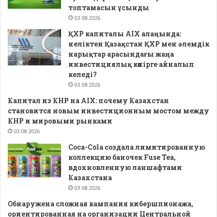
топтамасын ұсынды
03.08.2026
ҚХР капиталы AIX алаңында:
неліктен Қазақстан ҚХР мен әлемдік
нарықтар арасындағы жаңа
инвестициялық көпірге айналып
келеді?
03.08.2026
Капитал из КНР на AIX: почему Казахстан
становится новым инвестиционным мостом между
КНР и мировыми рынками
03.08.2026
Coca-Cola создала лимитированную
коллекцию баночек Fuse Tea,
вдохновленную ланшафтами
Казахстана
03.08.2026
Обнаружена сложная кампания кибершпионажа,
ориентированная на организации Центральной