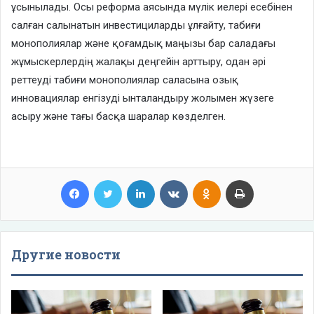
ұсынылады. Осы реформа аясында мүлік иелері есебінен
салған салынатын инвестициларды ұлғайту, табиғи
монополиялар және қоғамдық маңызы бар саладағы
жұмыскерлердің жалақы деңгейін арттыру, одан әрі
реттеуді табиғи монополиялар саласына озық
инновациялар енгізуді ынталандыру жолымен жүзеге
асыру және тағы басқа шаралар көзделген.
Facebook
Twitter
LinkedIn
VKontakte
Odnoklassniki
Print
Другие новости