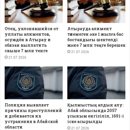
Отец, уклонявшийся от
Атырауда алимент
уплаты алиментов,
төлемеген әке 1 жылға бас
осуждён в Атырау и
бостандығы шектелді
обязан выплатить
және 7 млн теңге берешек
свыше 7 млн тенге
21.07.2026
21.07.2026
Полиция выявляет
Қылмыстың алдын алу:
причины преступлений
Абай облысында 2057
и добивается их
ұсыным енгізіліп, 1691-і
устранения в Абайской
іске асырылды
области
21.07.2026