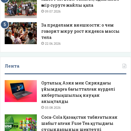
өмір сүруге жайлы қала
09.07.2026
За пределами внешности: о чем
говорит миру рост индекса массы
тела
22.06.2026
Лента
Орталық Азия мен Сириядағы
ұйымдарға бағытталған күрделі
кибертыңшылық науқан
анықталды
03.08.2026
Coca-Cola Қазақстан табиғатынан
шабыт алған Fuse Tea құтыдағы
сусындарының шектеулі