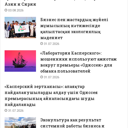
Азии и Сирии
03.08.2026
Бизнес пен жастардың жүйелі
жұмысының нәтижесінде
қалыптасқан экологиялық
мәдениет
31.07.2026
«Лаборатория Касперского»:
мошенники используют ажиотаж
вокруг премьеры «Одиссеи» для
обмана пользователей
31.07.2026
«Касперский зертханасы»: алаяқтар
пайдаланушыларды алдау үшін Одиссея
премьерасының айналасындағы шуды
пайдаланады
31.07.2026
Экокультура как результат
системной работы бизнеса и