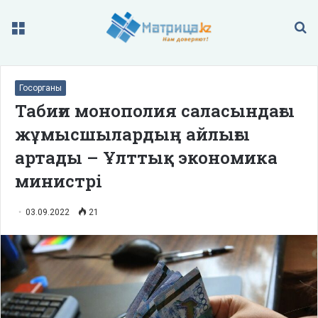
Меню
П
Госорганы
Табиғи монополия саласындағы
жұмысшылардың айлығы
артады – Ұлттық экономика
министрі
03.09.2022
21