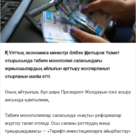
ҚР Ұлттық экономика министрі Әлібек Қуантыров Үкімет
отырысында табиғи монополия саласындағы
жұмысшылардың айлығын арттыру жоспарланып
отырғанын мәлім етті.
Оның айтуынша, бұл шара Президент Жолдауын іске асыру
аясында қамтылмақ.
Табиғи монополиялар саласында «нақты» реформалар
жүргізу талап етіледі. Осы саланы реттеудің жаңа
тұжырымдамасы — «Тарифті инвестицияларға айырбастау»