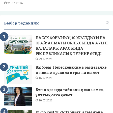
21.07.2026
Выбор редакции
HALYK ҚОРЫНЫҢ 10 ЖЫЛДЫҒЫНА
ОРАЙ: АЛМАТЫ ОБЛЫСЫНДА АУЫЛ
БАЛАЛАРЫ АРАСЫНДА
РЕСПУБЛИКАЛЫҚ ТУРНИР ӨТЕДІ
29.07.2026
Выборы: Переодевание в раздевалке
и новые правила игры на вылет
16.07.2026
Бүгін қазаққа тайпалық сана емес,
ұлттық сана қажет!
10.07.2026
InEco Fest 2026: Табиғат, адам және