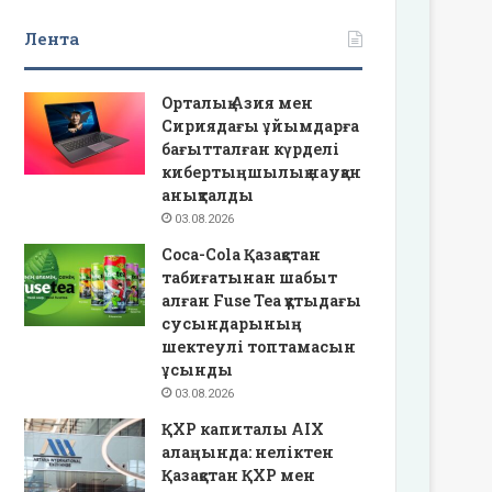
Лента
Орталық Азия мен
Сириядағы ұйымдарға
бағытталған күрделі
кибертыңшылық науқан
анықталды
03.08.2026
Coca-Cola Қазақстан
табиғатынан шабыт
алған Fuse Tea құтыдағы
сусындарының
шектеулі топтамасын
ұсынды
03.08.2026
ҚХР капиталы AIX
алаңында: неліктен
Қазақстан ҚХР мен