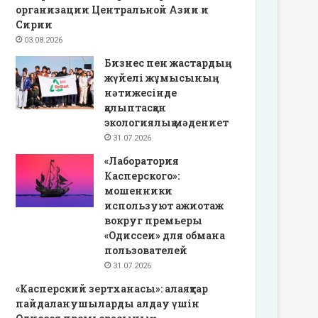
организации Центральной Азии и
Сирии
03.08.2026
Бизнес пен жастардың
жүйелі жұмысының
нәтижесінде
қалыптасқан
экологиялық мәдениет
31.07.2026
«Лаборатория
Касперского»:
мошенники
используют ажиотаж
вокруг премьеры
«Одиссеи» для обмана
пользователей
31.07.2026
«Касперский зертханасы»: алаяқтар
пайдаланушыларды алдау үшін