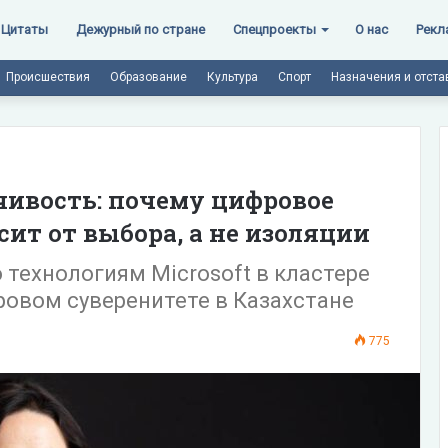
Цитаты
Дежурный по стране
Спецпроекты
О нас
Рекл
Происшествия
Образование
Культура
Спорт
Назначения и отста
чивость: почему цифровое
ит от выбора, а не изоляции
 технологиям Microsoft в кластере
ровом суверенитете в Казахстане
775