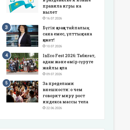
правила игры на
вылет
16.07.2026
Бүгін қазаққа тайпалық
сана емес, ұлттық сана
қажет!
10.07.2026
InEco Fest 2026: Табиғат,
адам және өмір сүруге
жайлы қала
09.07.2026
За пределами
внешности: о чем
говорит миру рост
индекса массы тела
22.06.2026