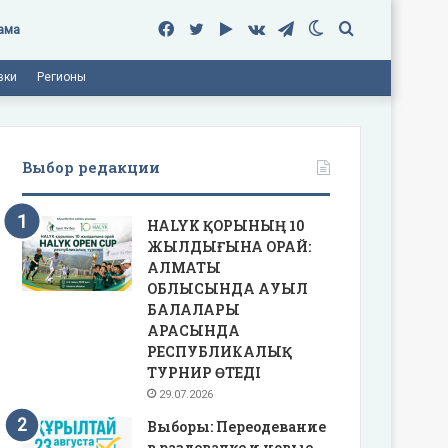
Facebook
Twitter
Google
vk.com
Telegram
Switch
Поиск
ама
вки
Регионы
Play
skin
Выбор редакции
HALYK ҚОРЫНЫҢ 10
ЖЫЛДЫҒЫНА ОРАЙ:
АЛМАТЫ
ОБЛЫСЫНДА АУЫЛ
БАЛАЛАРЫ
АРАСЫНДА
РЕСПУБЛИКАЛЫҚ
ТУРНИР ӨТЕДІ
29.07.2026
Выборы: Переодевание
в раздевалке и новые