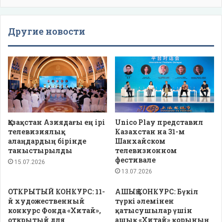
Другие новости
Қазақстан Азиядағы ең ірі
Unico Play представил
телевизиялық
Казахстан на 31-м
алаңдардың бірінде
Шанхайском
таныстырылды
телевизионном
фестивале
15.07.2026
13.07.2026
ОТКРЫТЫЙ КОНКУРС: 11-
АШЫҚ КОНКУРС: Бүкіл
й художественный
түркі әлемінен
конкурс Фонда «Хитай»,
қатысушылар үшін
открытый для
ашық «Хитай» қорының