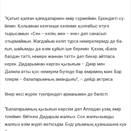
“Қатып қалған қағидалар­мен өмір сүрмеймін. Еркіндікті сү­
йемін. Қолымнан келгенше ке­лініме қолғабыс етуге
тырысамын. «Сен – келін, мен – ене» деп санасып
отырмаймын. Жағда­йым ке­ліп тұрса немерелерімді де ­ба­
ғып, шайымды да өзім құйып іше беремін. Қазақ «Бала
балдан тәтті, немере жаннан тәтті» деп бекер айтпаса
керек. Дидарым­нан көр­ген қызығым – Дияр мен
Дәлила ат­ты қос немерем бүгін­де бар өмірі­мнің мәні. Бар
тіле­рім – балаларымның амандығы”, – дейді актриса.
Өнер иесі жүрек түкпіріндегі арманымен де бөлісті.
“Балаларымның қызығын көрсем деп Алладан ұзақ өмір
тілеймін. Өйт­кені Дидарым жалғыз. Сол жалғызымды
жалғыз өзім жү­ріп жеткіздім. Енді ұлымның қуа­нышына куә