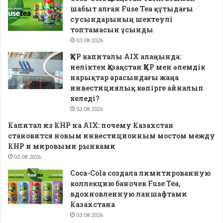
шабыт алған Fuse Tea құтыдағы
сусындарының шектеулі
топтамасын ұсынды
03.08.2026
ҚХР капиталы AIX алаңында:
неліктен Қазақстан ҚХР мен әлемдік
нарықтар арасындағы жаңа
инвестициялық көпірге айналып
келеді?
03.08.2026
Капитал из КНР на AIX: почему Казахстан
становится новым инвестиционным мостом между
КНР и мировыми рынками
03.08.2026
Coca-Cola создала лимитированную
коллекцию баночек Fuse Tea,
вдохновленную ланшафтами
Казахстана
03.08.2026