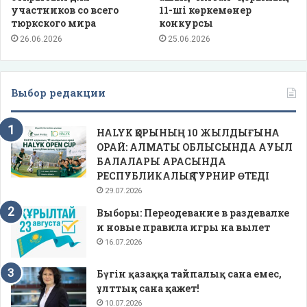
участников со всего
11-ші көркемөнер
тюркского мира
конкурсы
26.06.2026
25.06.2026
Выбор редакции
HALYK ҚОРЫНЫҢ 10 ЖЫЛДЫҒЫНА
ОРАЙ: АЛМАТЫ ОБЛЫСЫНДА АУЫЛ
БАЛАЛАРЫ АРАСЫНДА
РЕСПУБЛИКАЛЫҚ ТУРНИР ӨТЕДІ
29.07.2026
Выборы: Переодевание в раздевалке
и новые правила игры на вылет
16.07.2026
Бүгін қазаққа тайпалық сана емес,
ұлттық сана қажет!
10.07.2026