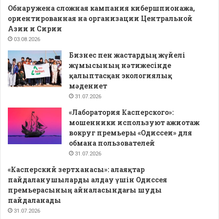
Обнаружена сложная кампания кибершпионажа,
ориентированная на организации Центральной
Азии и Сирии
03.08.2026
Бизнес пен жастардың жүйелі
жұмысының нәтижесінде
қалыптасқан экологиялық
мәдениет
31.07.2026
«Лаборатория Касперского»:
мошенники используют ажиотаж
вокруг премьеры «Одиссеи» для
обмана пользователей
31.07.2026
«Касперский зертханасы»: алаяқтар
пайдаланушыларды алдау үшін Одиссея
премьерасының айналасындағы шуды
пайдаланады
31.07.2026