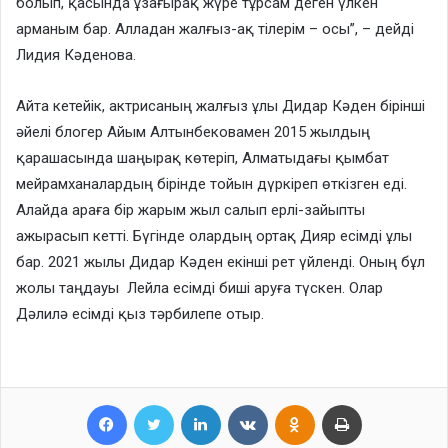
болып, қасында ұзағырақ жүре тұрсам деген үлкен
арманым бар. Алладан жалғыз-ақ тілерім – осы”, – дейді
Лидия Кәденова.
Айта кетейік, актрисаның жалғыз ұлы Дидар Кәден бірінші
әйелі блогер Айым Алтынбековамен 2015 жылдың
қарашасында шаңырақ көтеріп, Алматыдағы қымбат
мейрамханалардың бірінде тойын дүркіреп өткізген еді.
Алайда араға бір жарым жыл салып ерлі-зайыпты
ажырасып кетті. Бүгінде олардың ортақ Дияр есімді ұлы
бар. 2021 жылы Дидар Кәден екінші рет үйленді. Оның бұл
жолы таңдауы Лейла есімді биші аруға түскен. Олар
Дәлилә есімді қыз тәрбилепе отыр.
Facebook
Twitter
LinkedIn
VKontakte
Odnoklassniki
Print