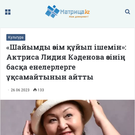
Меню
П
Культура
«Шайымды өзім құйып ішемін»:
Актриса Лидия Кәденова өзінің
басқа енелерлерге
ұқсамайтынын айтты
26.06.2023
133