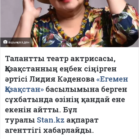
ашық көзден
Талантты театр актрисасы,
Қазақстанның еңбек сіңірген
әртісі Лидия Кәденова
«Егемен
Қазақстан»
басылымына берген
сұхбатында өзінің қандай ене
екенін айтты. Бұл
туралы
Stan.kz
ақпарат
агенттігі хабарлайды.