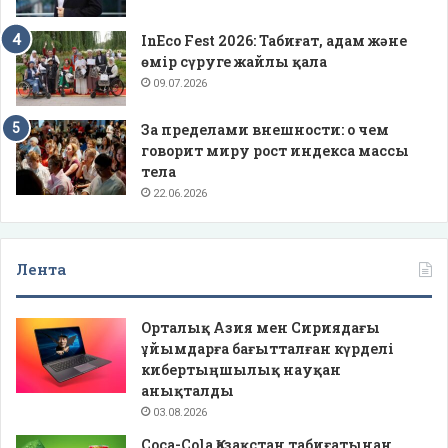
InEco Fest 2026: Табиғат, адам және
өмір сүруге жайлы қала
09.07.2026
За пределами внешности: о чем
говорит миру рост индекса массы
тела
22.06.2026
Лента
Орталық Азия мен Сириядағы
ұйымдарға бағытталған күрделі
кибертыңшылық науқан
анықталды
03.08.2026
Coca-Cola Қазақстан табиғатынан