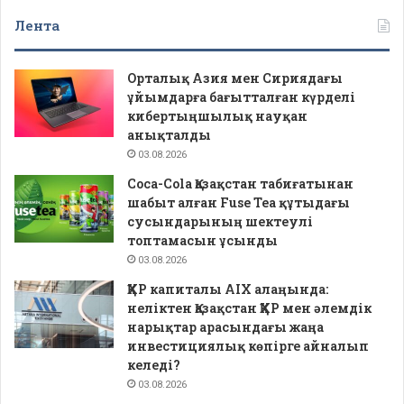
Лента
Орталық Азия мен Сириядағы
ұйымдарға бағытталған күрделі
кибертыңшылық науқан
анықталды
03.08.2026
Coca-Cola Қазақстан табиғатынан
шабыт алған Fuse Tea құтыдағы
сусындарының шектеулі
топтамасын ұсынды
03.08.2026
ҚХР капиталы AIX алаңында:
неліктен Қазақстан ҚХР мен әлемдік
нарықтар арасындағы жаңа
инвестициялық көпірге айналып
келеді?
03.08.2026