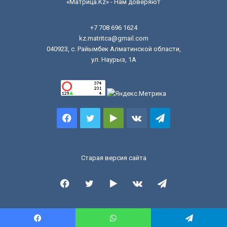
«Матрица.Kz» - Нам доверяют
+7 708 696 1624
kz.matritca@gmail.com
040923, с. Райымбек Алматинской области,
ул. Наурыз, 1А
Facebook
Twitter
Google
vk.com
Telegram
Play
Старая версия сайта
Facebook
Twitter
Google
vk.com
Telegram
Play