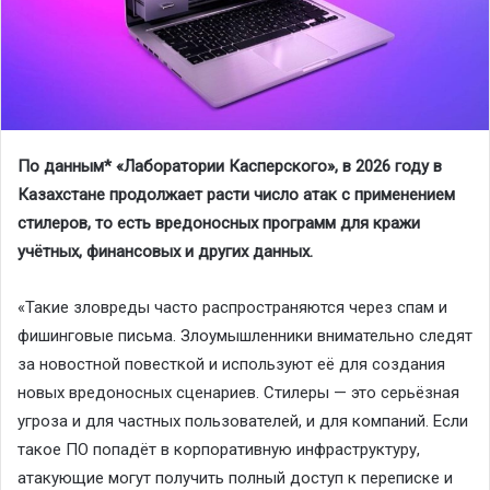
По данным
*
«Лаборатории Касперского»,
в 2026 году в
Казахстане продолжает расти
число атак
с применением
стилеров, т
о есть вредоносны
х программ
для кражи
учётных
, финансовых
и други
х
данных.
«
Такие зловреды
часто
распространя
ю
тся через спам и
фишинговые письма
. З
лоумышленники внимательно следят
за новостной повесткой и
используют её для создания
новых вредоносных сценариев
.
Стилеры
—
это серьёзная
угроза и для частных пользователей, и для компаний. Если
такое ПО
попадёт в корпоративную инфраструктуру,
атакующие
могут получить п
олный доступ к переписке и