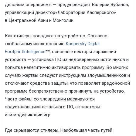
деловым операциям
», —
предупрежда
ет
Валерий Зубанов,
у
правляющий директор
«Лаборатории
Касперского»
в
Центральной Азии и Монголии.
Как
стилеры попадают
на устройство.
Согласно
глобальному исследованию
Kaspersky
Digital
Footprint
Intelligence
**,
о
сновные векторы заражения
устройств — установка ПО из
недоверенных источников и
попытка нелегитимно активировать программу. Во многих
случаях жертвы следуют инструкциям злоумышленников и
отключают средства
защиты
, что позволяет
вредоносной
программе
беспрепятственно проникнуть на устройство
.
Часто
файлы
со зловредами
маскируются
под
установщики легального ПО, активаторы
или
модификации игр.
Где скрываются стилеры.
Наибольшая часть путей