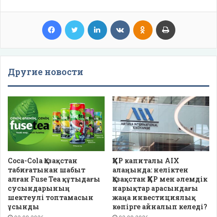
Facebook
Twitter
LinkedIn
VKontakte
Odnoklassniki
Print
Другие новости
Coca-Cola Қазақстан
ҚХР капиталы AIX
табиғатынан шабыт
алаңында: неліктен
алған Fuse Tea құтыдағы
Қазақстан ҚХР мен әлемдік
сусындарының
нарықтар арасындағы
шектеулі топтамасын
жаңа инвестициялық
ұсынды
көпірге айналып келеді?