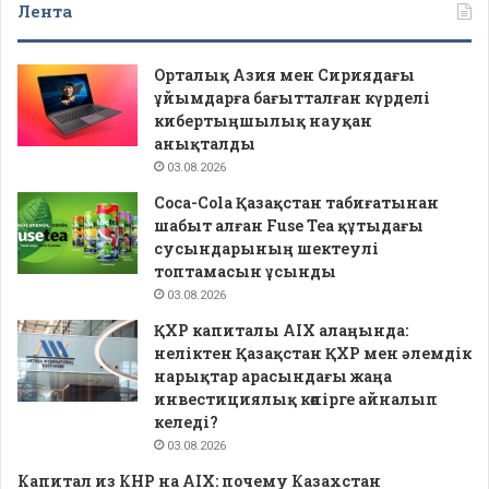
Лента
Орталық Азия мен Сириядағы
ұйымдарға бағытталған күрделі
кибертыңшылық науқан
анықталды
03.08.2026
Coca-Cola Қазақстан табиғатынан
шабыт алған Fuse Tea құтыдағы
сусындарының шектеулі
топтамасын ұсынды
03.08.2026
ҚХР капиталы AIX алаңында:
неліктен Қазақстан ҚХР мен әлемдік
нарықтар арасындағы жаңа
инвестициялық көпірге айналып
келеді?
03.08.2026
Капитал из КНР на AIX: почему Казахстан