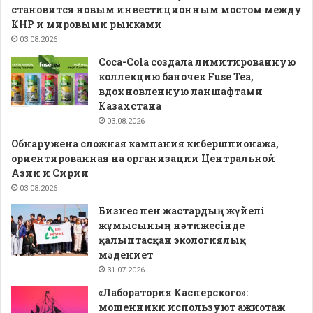
становится новым инвестиционным мостом между
КНР и мировыми рынками
03.08.2026
Coca-Cola создала лимитированную
коллекцию баночек Fuse Tea,
вдохновленную ланшафтами
Казахстана
03.08.2026
Обнаружена сложная кампания кибершпионажа,
ориентированная на организации Центральной
Азии и Сирии
03.08.2026
Бизнес пен жастардың жүйелі
жұмысының нәтижесінде
қалыптасқан экологиялық
мәдениет
31.07.2026
«Лаборатория Касперского»:
мошенники используют ажиотаж