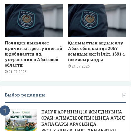
Полиция выявляет
Қылмыстың алдын алу:
причины преступлений
Абай облысында 2057
и добивается их
ұсыным енгізіліп, 1691-і
устранения в Абайской
іске асырылды
области
21.07.2026
21.07.2026
Выбор редакции
HALYK ҚОРЫНЫҢ 10 ЖЫЛДЫҒЫНА
ОРАЙ: АЛМАТЫ ОБЛЫСЫНДА АУЫЛ
БАЛАЛАРЫ АРАСЫНДА
РЕСПУБЛИКАЛЫҚ ТУРНИР ӨТЕДІ