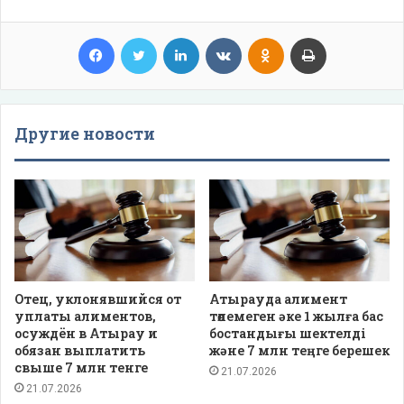
Facebook
Twitter
LinkedIn
VKontakte
Odnoklassniki
Print
Другие новости
Отец, уклонявшийся от
Атырауда алимент
уплаты алиментов,
төлемеген әке 1 жылға бас
осуждён в Атырау и
бостандығы шектелді
обязан выплатить
және 7 млн теңге берешек
свыше 7 млн тенге
21.07.2026
21.07.2026