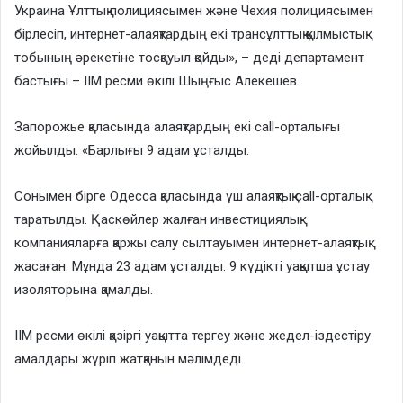
Украина Ұлттық полициясымен және Чехия полициясымен
бірлесіп, интернет-алаяқтардың екі трансұлттық қылмыстық
тобының әрекетіне тосқауыл қойды», – деді департамент
бастығы – ІІМ ресми өкілі Шыңғыс Алекешев.
Запорожье қаласында алаяқтардың екі call-орталығы
жойылды. «Барлығы 9 адам ұсталды.
Сонымен бірге Одесса қаласында үш алаяқтық call-орталық
таратылды. Қаскөйлер жалған инвестициялық
компанияларға қаржы салу сылтауымен интернет-алаяқтық
жасаған. Мұнда 23 адам ұсталды. 9 күдікті уақытша ұстау
изоляторына қамалды.
ІІМ ресми өкілі қазіргі уақытта тергеу және жедел-іздестіру
амалдары жүріп жатқанын мәлімдеді.