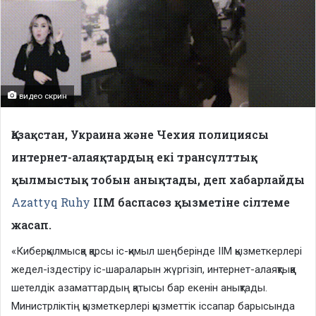
видео скрин
Қазақстан, Украина және Чехия полициясы
интернет-алаяқтардың екі трансұлттық
қылмыстық тобын анықтады, деп хабарлайды
Azattyq Ruhy
ІІМ баспасөз қызметіне сілтеме
жасап.
«Киберқылмысқа қарсы іс-қимыл шеңберінде ІІМ қызметкерлері
жедел-іздестіру іс-шараларын жүргізіп, интернет-алаяқтыққа
шетелдік азаматтардың қатысы бар екенін анықтады.
Министрліктің қызметкерлері қызметтік іссапар барысында