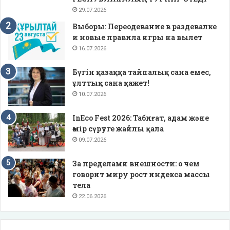
29.07.2026
Выборы: Переодевание в раздевалке
и новые правила игры на вылет
16.07.2026
Бүгін қазаққа тайпалық сана емес,
ұлттық сана қажет!
10.07.2026
InEco Fest 2026: Табиғат, адам және
өмір сүруге жайлы қала
09.07.2026
За пределами внешности: о чем
говорит миру рост индекса массы
тела
22.06.2026