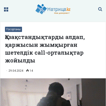
Меню
П
Госорганы
Қазақстандықтарды алдап,
қаржысын жымқырған
шетелдік call-орталықтар
жойылды
29.04.2024
14