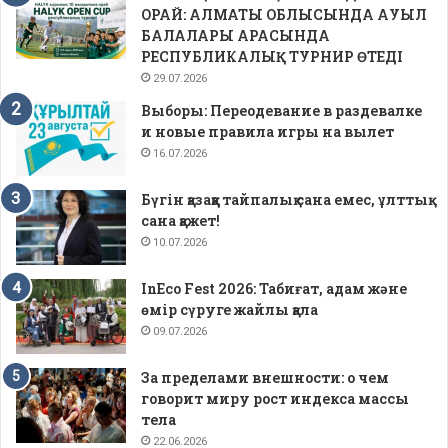
ОРАЙ: АЛМАТЫ ОБЛЫСЫНДА АУЫЛ
БАЛАЛАРЫ АРАСЫНДА
РЕСПУБЛИКАЛЫҚ ТУРНИР ӨТЕДІ
29.07.2026
Выборы: Переодевание в раздевалке
и новые правила игры на вылет
16.07.2026
Бүгін қазаққа тайпалық сана емес, ұлттық
сана қажет!
10.07.2026
InEco Fest 2026: Табиғат, адам және
өмір сүруге жайлы қала
09.07.2026
За пределами внешности: о чем
говорит миру рост индекса массы
тела
22.06.2026