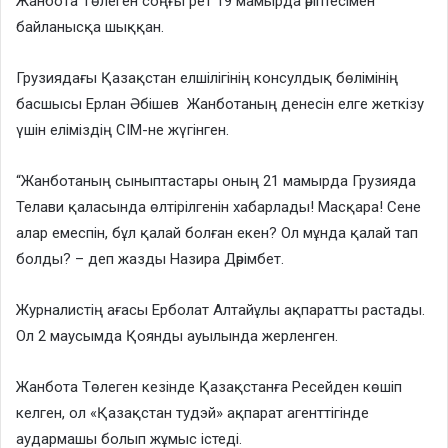
Жанбота Төлеген соңғы рет 19 мамырда әріптесімен
байланысқа шыққан.
Грузиядағы Қазақстан елшілігінің консулдық бөлімінің
басшысы Ерлан Әбішев Жанботаның денесін елге жеткізу
үшін еліміздің СІМ-не жүгінген.
“Жанботаның сыныптастары оның 21 мамырда Грузияда
Телави қаласында өлтірілгенін хабарлады! Масқара! Сене
алар емеспін, бұл қалай болған екен? Ол мұнда қалай тап
болды? – деп жазды Назира Дәрімбет.
Журналистің ағасы Ерболат Алтайұлы ақпаратты растады.
Ол 2 маусымда Қоянды ауылында жерленген.
Жанбота Төлеген кезінде Қазақстанға Ресейден көшіп
келген, ол «Қазақстан тудэй» ақпарат агенттігінде
аудармашы болып жұмыс істеді.