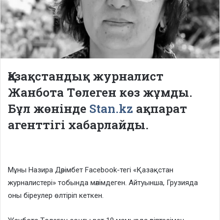
Қазақстандық журналист
Жанбота Төлеген көз жұмды.
Бұл жөнінде
Stan.kz
ақпарат
агенттігі хабарлайды.
Мұны Назира Дәрімбет Facebook-тегі «Қазақстан
журналистері» тобында мәлімдеген. Айтуынша, Грузияда
оны біреулер өлтіріп кеткен.