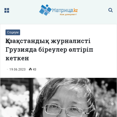
Меню
П
Социум
Қазақстандық журналисті
Грузияда біреулер өлтіріп
кеткен
19.06.2023
43