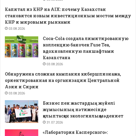
Капитал из КНР на AIX: почему Казахстан
становится новым инвестиционным мостом между
КНР и мировыми рынками
03.08.2026
Coca-Cola создала лимитированную
коллекцию баночек Fuse Tea,
вдохновленную ланшафтами
Казахстана
03.08.2026
Обнаружена сложная кампания кибершпионажа,
ориентированная на организации Центральной
Азии и Сирии
03.08.2026
Бизнес пен жастардың жүйелі
жұмысының нәтижесінде
қалыптасқан экологиялық мәдениет
31.07.2026
«Лаборатория Касперского»: