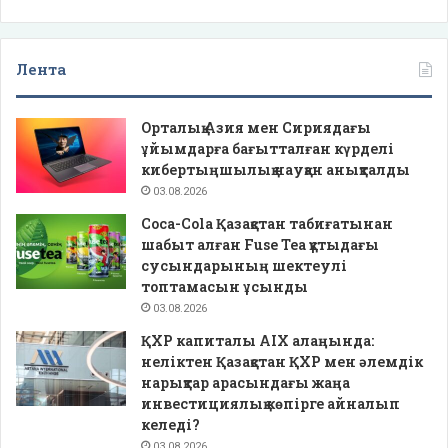
Лента
Орталық Азия мен Сириядағы
ұйымдарға бағытталған күрделі
кибертыңшылық науқан анықталды
03.08.2026
Coca-Cola Қазақстан табиғатынан
шабыт алған Fuse Tea құтыдағы
сусындарының шектеулі
топтамасын ұсынды
03.08.2026
ҚХР капиталы AIX алаңында:
неліктен Қазақстан ҚХР мен әлемдік
нарықтар арасындағы жаңа
инвестициялық көпірге айналып
келеді?
03.08.2026