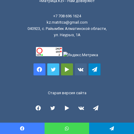
«Матрица.Kz» - Нам доверяют
+7 708 696 1624
kz.matritca@gmail.com
040923, с. Райымбек Алматинской области,
ул. Наурыз, 1А
Facebook
Twitter
Google
vk.com
Telegram
Play
Старая версия сайта
Facebook
Twitter
Google
vk.com
Telegram
Play