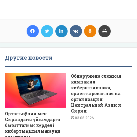
Facebook
Twitter
LinkedIn
VKontakte
Odnoklassniki
Print
Другие новости
Обнаружена сложная
кампания
кибершпионажа,
ориентированная на
организации
Центральной Азии и
Сирии
Орталық Азия мен
03.08.2026
Сириядағы ұйымдарға
бағытталған күрделі
кибертыңшылық науқан
анықталды