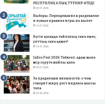
РЕСПУБЛИКАЛЫҚ ТУРНИР ӨТЕДІ
29.07.2026
Выборы: Переодевание в раздевалке
и новые правила игры на вылет
16.07.2026
Бүгін қазаққа тайпалық сана емес,
ұлттық сана қажет!
10.07.2026
InEco Fest 2026: Табиғат, адам және
өмір сүруге жайлы қала
09.07.2026
За пределами внешности: о чем
говорит миру рост индекса массы
тела
22.06.2026