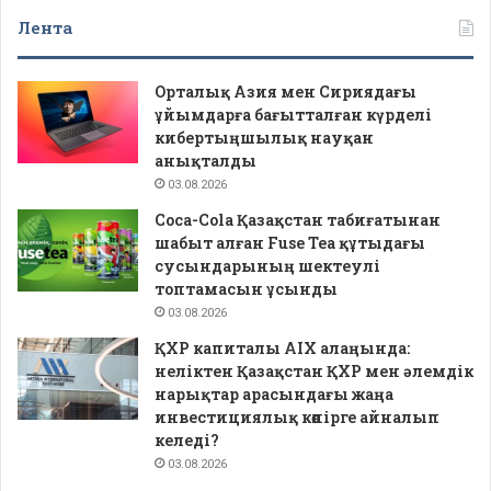
Лента
Орталық Азия мен Сириядағы
ұйымдарға бағытталған күрделі
кибертыңшылық науқан
анықталды
03.08.2026
Coca-Cola Қазақстан табиғатынан
шабыт алған Fuse Tea құтыдағы
сусындарының шектеулі
топтамасын ұсынды
03.08.2026
ҚХР капиталы AIX алаңында:
неліктен Қазақстан ҚХР мен әлемдік
нарықтар арасындағы жаңа
инвестициялық көпірге айналып
келеді?
03.08.2026