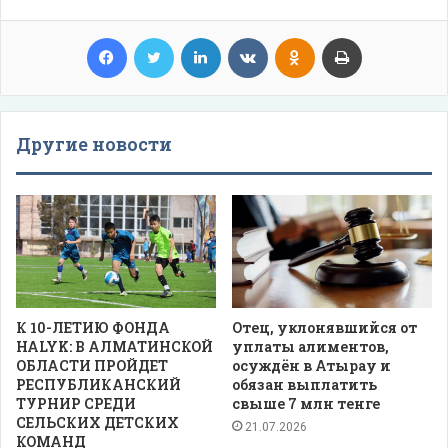
Facebook
Twitter
LinkedIn
VKontakte
Odnoklassniki
Print
Другие новости
К 10-ЛЕТИЮ ФОНДА
Отец, уклонявшийся от
HALYK: В АЛМАТИНСКОЙ
уплаты алиментов,
ОБЛАСТИ ПРОЙДЕТ
осуждён в Атырау и
РЕСПУБЛИКАНСКИЙ
обязан выплатить
ТУРНИР СРЕДИ
свыше 7 млн тенге
СЕЛЬСКИХ ДЕТСКИХ
21.07.2026
КОМАНД