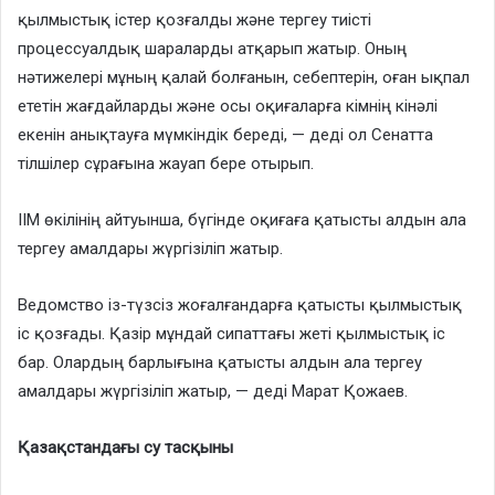
қылмыстық істер қозғалды және тергеу тиісті
процессуалдық шараларды атқарып жатыр. Оның
нәтижелері мұның қалай болғанын, себептерін, оған ықпал
ететін жағдайларды және осы оқиғаларға кімнің кінәлі
екенін анықтауға мүмкіндік береді, — деді ол Сенатта
тілшілер сұрағына жауап бере отырып.
ІІМ өкілінің айтуынша, бүгінде оқиғаға қатысты алдын ала
тергеу амалдары жүргізіліп жатыр.
Ведомство із-түзсіз жоғалғандарға қатысты қылмыстық
іс қозғады. Қазір мұндай сипаттағы жеті қылмыстық іс
бар. Олардың барлығына қатысты алдын ала тергеу
амалдары жүргізіліп жатыр, — деді Марат Қожаев.
Қазақстандағы су тасқыны