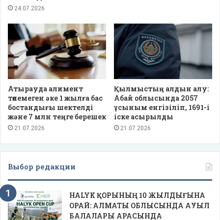
24.07.2026
Атырауда алимент
Қылмыстың алдын алу:
төлемеген әке 1 жылға бас
Абай облысында 2057
бостандығы шектелді
ұсыным енгізіліп, 1691-і
және 7 млн теңге берешек
іске асырылды
21.07.2026
21.07.2026
Выбор редакции
HALYK ҚОРЫНЫҢ 10 ЖЫЛДЫҒЫНА
ОРАЙ: АЛМАТЫ ОБЛЫСЫНДА АУЫЛ
БАЛАЛАРЫ АРАСЫНДА