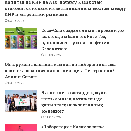
Капитал из КНР на AIX: почему Казахстан
становится новым инвестиционным мостом между
КНР и мировыми рынками
03.08.2026
Coca-Cola создала лимитированную
коллекцию баночек Fuse Tea,
вдохновленную ланшафтами
Казахстана
03.08.2026
Обнаружена сложная кампания кибершпионажа,
ориентированная на организации Центральной
Азии и Сирии
03.08.2026
Бизнес пен жастардың жүйелі
жұмысының нәтижесінде
қалыптасқан экологиялық
мәдениет
31.07.2026
«Лаборатория Касперского»: