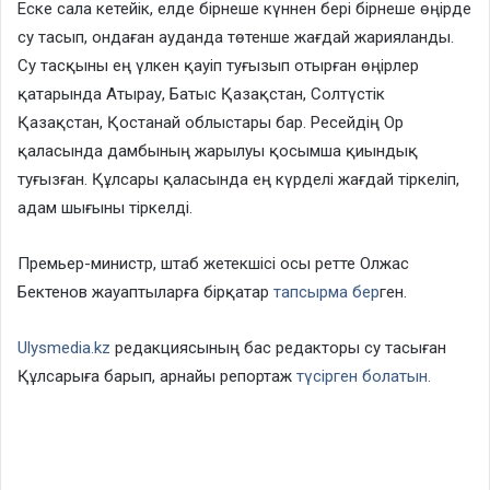
Еске сала кетейік, елде бірнеше күннен бері бірнеше өңірде
су тасып, ондаған ауданда төтенше жағдай жарияланды.
Су тасқыны ең үлкен қауіп туғызып отырған өңірлер
қатарында Атырау, Батыс Қазақстан, Солтүстік
Қазақстан, Қостанай облыстары бар. Ресейдің Ор
қаласында дамбының жарылуы қосымша қиындық
туғызған. Құлсары қаласында ең күрделі жағдай тіркеліп,
адам шығыны тіркелді.
Премьер-министр, штаб жетекшісі осы ретте Олжас
Бектенов жауаптыларға бірқатар
тапсырма бер
ген.
Ulysmedia.kz
редакциясының бас редакторы су тасыған
Құлсарыға барып, арнайы репортаж
түсірген болатын.