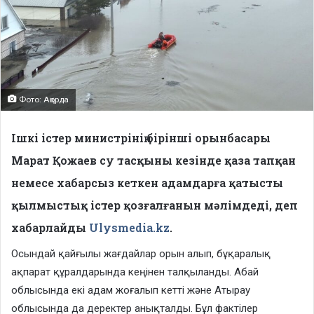
Фото: Ақорда
Ішкі істер министрінің бірінші орынбасары
Марат Қожаев су тасқыны кезінде қаза тапқан
немесе хабарсыз кеткен адамдарға қатысты
қылмыстық істер қозғалғанын мәлімдеді, деп
хабарлайды
Ulysmedia.kz
.
Осындай қайғылы жағдайлар орын алып, бұқаралық
ақпарат құралдарында кеңінен талқыланды. Абай
облысында екі адам жоғалып кетті және Атырау
облысында да деректер анықталды. Бұл фактілер