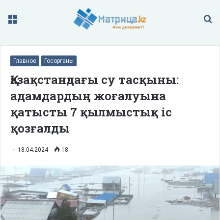
Меню
П
Главное
Госорганы
Қазақстандағы су тасқыны:
адамдардың жоғалуына
қатысты 7 қылмыстық іс
қозғалды
18.04.2024
18