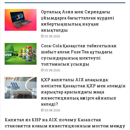
Орталық Азия мен Сириядағы
ұйымдарға бағытталған күрделі
кибертыңшылық науқан
анықталды
03.08.2026
Coca-Cola Қазақстан табиғатынан
шабыт алған Fuse Tea құтыдағы
сусындарының шектеулі
топтамасын ұсынды
03.08.2026
ҚХР капиталы AIX алаңында:
неліктен Қазақстан ҚХР мен әлемдік
нарықтар арасындағы жаңа
инвестициялық көпірге айналып
келеді?
03.08.2026
Капитал из КНР на AIX: почему Казахстан
становится новым инвестиционным мостом между