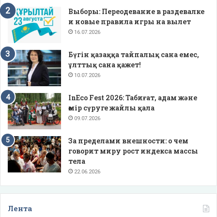
Выборы: Переодевание в раздевалке
и новые правила игры на вылет
16.07.2026
Бүгін қазаққа тайпалық сана емес,
ұлттық сана қажет!
10.07.2026
InEco Fest 2026: Табиғат, адам және
өмір сүруге жайлы қала
09.07.2026
За пределами внешности: о чем
говорит миру рост индекса массы
тела
22.06.2026
Лента