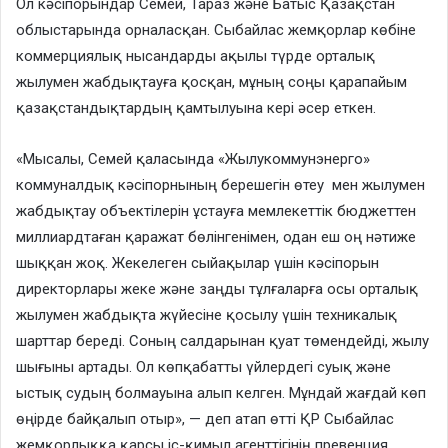
Ол кәсіпорындар Семей, Тараз және Батыс Қазақстан
облыстарында орналасқан. Сыбайлас жемқорлар көбіне
коммерциялық нысандарды ақылы түрде орталық
жылумен жабдықтауға қосқан, мұның соңы қарапайым
қазақстандықтардың қамтылуына кері әсер еткен.
«Мысалы, Семей қаласында «Жылукоммунэнерго»
коммуналдық кәсіпорнының берешегін өтеу мен жылумен
жабдықтау объектілерін ұстауға мемлекеттік бюджеттен
миллиардтаған қаражат бөлінгенімен, одан еш оң нәтиже
шыққан жоқ. Жекелеген сыйақылар үшін кәсіпорын
директорлары жеке және заңды тұлғаларға осы орталық
жылумен жабдықта жүйесіне қосылу үшін техникалық
шарттар береді. Соның салдарынан қуат төмендейді, жылу
шығыны артады. Ол көпқабатты үйлердегі суық және
ыстық судың болмауына алып келген. Мұндай жағдай көп
өңірде байқалып отыр», — деп атап өтті ҚР Сыбайлас
жемқорлыққа қарсы іс-қимыл агенттігінің превенция