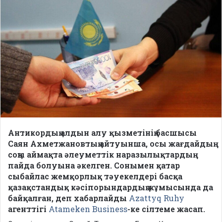
Антикордың алдын алу қызметінің басшысы
Саян Ахметжановтың айтуынша, осы жағдайдың
соңы аймақта әлеуметтік наразылықтардың
пайда болуына әкелген. Сонымен қатар
сыбайлас жемқорлық тәуекелдері басқа
қазақстандық кәсіпорындардың жұмысында да
байқалған, деп хабарлайды
Azattyq Ruhy
агенттігі
Atameken Business
-ке сілтеме жасап.