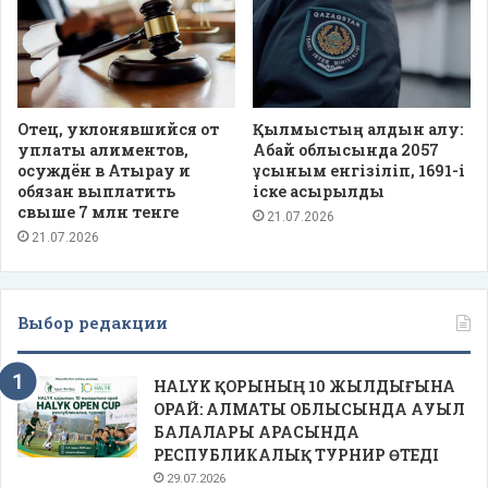
Отец, уклонявшийся от
Қылмыстың алдын алу:
уплаты алиментов,
Абай облысында 2057
осуждён в Атырау и
ұсыным енгізіліп, 1691-і
обязан выплатить
іске асырылды
свыше 7 млн тенге
21.07.2026
21.07.2026
Выбор редакции
HALYK ҚОРЫНЫҢ 10 ЖЫЛДЫҒЫНА
ОРАЙ: АЛМАТЫ ОБЛЫСЫНДА АУЫЛ
БАЛАЛАРЫ АРАСЫНДА
РЕСПУБЛИКАЛЫҚ ТУРНИР ӨТЕДІ
29.07.2026