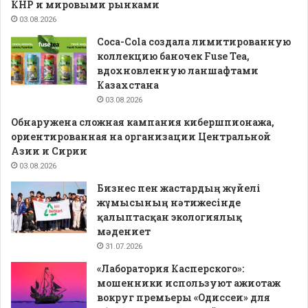
КНР и мировыми рынками
03.08.2026
Coca-Cola создала лимитированную
коллекцию баночек Fuse Tea,
вдохновленную ланшафтами
Казахстана
03.08.2026
Обнаружена сложная кампания кибершпионажа,
ориентированная на организации Центральной
Азии и Сирии
03.08.2026
Бизнес пен жастардың жүйелі
жұмысының нәтижесінде
қалыптасқан экологиялық
мәдениет
31.07.2026
«Лаборатория Касперского»:
мошенники используют ажиотаж
вокруг премьеры «Одиссеи» для