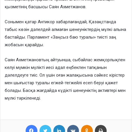
қызметінің басшысы Саян Ахметжанов.
Сонымен қатар Антикор хабарлағандай, Қазақстанда
табыс көзін дәлелдей алмаған шенеуніктердің мүлкі алына
бастайды. Парламент «Заңсыз баю туралы» тиісті заң
жобасын қарайды.
Саян Ахметжановтың айтуынша, сыбайлас жемқорлықпен
келуі мүмкін мүлікті иесі адал еңбекпен тапқанын
дәлелдеуге тиіс. Ол үшін оған жалақысына сәйкес кірістер
мен шығыстар туралы егжей-тегжейлі есеп беруі қажет
болады. Басқа жағдайда күдікті шенеуніктің активтері мен
мүлкі тәркіленеді.
Facebook
Twitter
LinkedIn
VKontakte
Odnoklassniki
Print