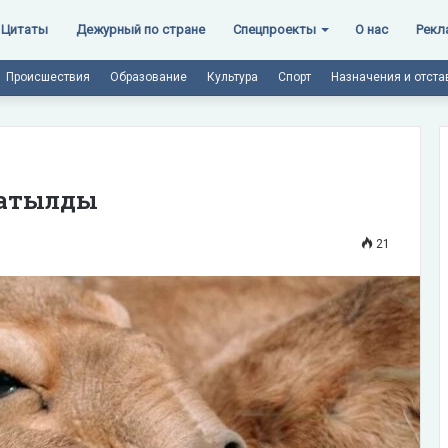
Цитаты
Дежурный по стране
Спецпроекты
О нас
Рекл
Происшествия
Образование
Культура
Спорт
Назначения и отста
қтатылды
21