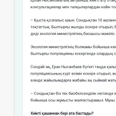
Ерлан Нысанбаевтың айтуынша, киікті ату о
консультациялар мен талқылаулардан кейін то
– Қыста қозғалыс қиын. Сондықтан 10 ақпанна
тоқтаттық. Былтырғы жылды ескере отырып, би
деді экология министрлігінің басшысы мәжіліс
Экология министрлігінің болжамы бойынша кө
былтырғы популяцияны ескергенде олардың са
Сондай-ақ, Еран Нысанбаев бүгінгі таңда қал
популяциясының күрт өсімін ескере отырып, 
өзінде жайылымдарға жабайы аң сыймай жаты
– Сондықтан біз тек биобелсенділік негізінд
бойынша осы жұмысты жалғастырамыз. Мұны ре
Киікті қашаннан бері ата бастады?