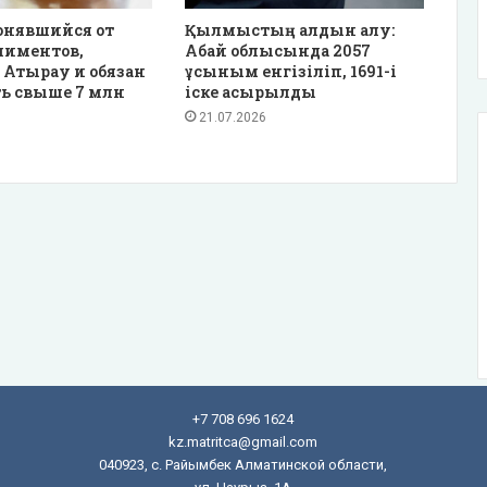
онявшийся от
Қылмыстың алдын алу:
лиментов,
Абай облысында 2057
 Атырау и обязан
ұсыным енгізіліп, 1691-і
ь свыше 7 млн
іске асырылды
21.07.2026
+7 708 696 1624
kz.matritca@gmail.com
040923, с. Райымбек Алматинской области,