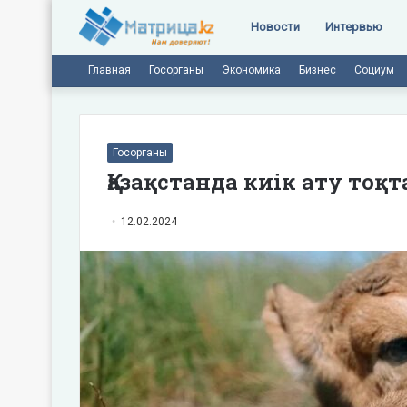
Новости
Интервью
Главная
Госорганы
Экономика
Бизнес
Социум
Госорганы
Қазақстанда киік ату то
12.02.2024