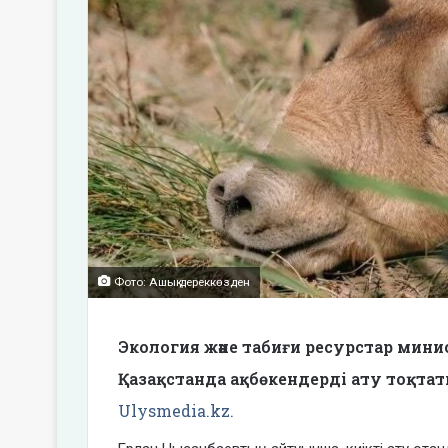
Фото: Ашық дереккөзден
Экология және табиғи ресурстар мини
Қазақстанда ақбөкендерді ату тоқта
Ulysmedia.kz.