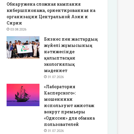
Обнаружена сложная кампания
кибершпионажа, ориентированная на
организации Центральной Азии и
Сирии
03.08.2026
Бизнес пен жастардың
жүйелі жұмысының
нәтижесінде
қалыптасқан
экологиялық
мәдениет
31.07.2026
«Лаборатория
Касперского»:
мошенники
используют ажиотаж
вокруг премьеры
«Одиссеи» для обмана
пользователей
31.07.2026