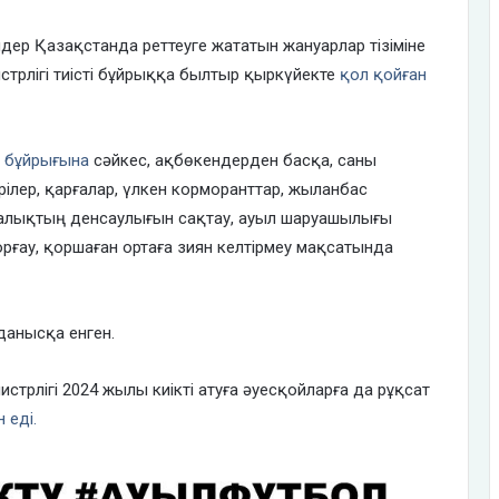
дер Қазақстанда реттеуге жататын жануарлар тізіміне
истрлігі тиісті бұйрыққа былтыр қыркүйекте
қол қойған
ң
бұйрығына
сәйкес, ақбөкендерден басқа, саны
рілер, қарғалар, үлкен корморанттар, жыланбас
 халықтың денсаулығын сақтау, ауыл шаруашылығы
ғау, қоршаған ортаға зиян келтірмеу мақсатында
данысқа енген.
стрлігі 2024 жылы киікті атуға әуесқойларға да рұқсат
 еді.