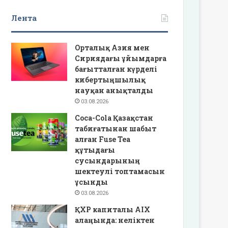
Лента
Орталық Азия мен
Сириядағы ұйымдарға
бағытталған күрделі
кибертыңшылық
науқан анықталды
03.08.2026
Coca-Cola Қазақстан
табиғатынан шабыт
алған Fuse Tea
құтыдағы
сусындарының
шектеулі топтамасын
ұсынды
03.08.2026
ҚХР капиталы AIX
алаңында: неліктен