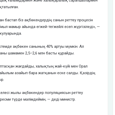
тандық ғалымдармен және халықаралық сарапшылармен
қтатылған.
н бастап біз ақбөкендердің санын реттеу процесін
ыл мамыр айында егжей-тегжейлі есеп жүргізіледі», —
 кулуарында.
ктемде ақбөкен санының 40% артуы мүмкін. Ал
ны шамамен 2,5–2,6 млн басты құрайды.
ыптасқан жағдайды, халықтың жай-күйі мен Орал
жайылым азайып бара жатқанын еске салды. Қазірдің
р.
е келесі жылы ақбөкендер популяциясын реттеу
сми түрде мәлімдеймін, — деді министр.