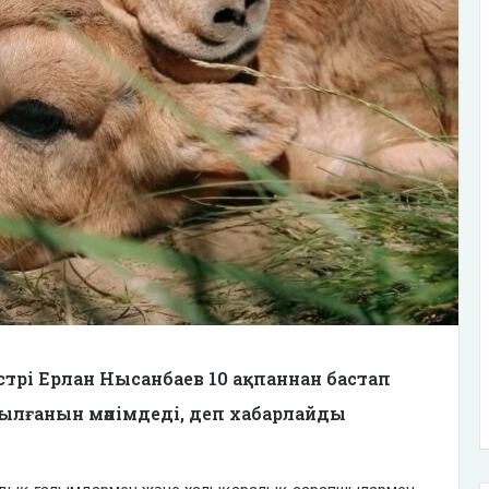
стрі Ерлан Нысанбаев 10 ақпаннан бастап
тылғанын мәлімдеді, деп хабарлайды