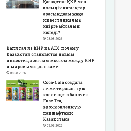
Қазақстан ҚХР мен
әлемдік нарықтар
арасындағы жаңа
инвестициялық
көпірге айналып
келеді?
03.08.2026
Капитал из КНР на AIX: почему
Казахстан становится новым
инвестиционным мостом между КНР
и мировыми рынками
03.08.2026
Coca-Cola создала
лимитированную
коллекцию баночек
Fuse Tea,
вдохновленную
ланшафтами
Казахстана
03.08.2026