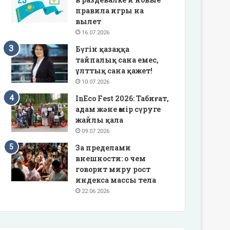
правила игры на
вылет
16.07.2026
Бүгін қазаққа
тайпалық сана емес,
ұлттық сана қажет!
10.07.2026
InEco Fest 2026: Табиғат,
адам және өмір сүруге
жайлы қала
09.07.2026
За пределами
внешности: о чем
говорит миру рост
индекса массы тела
22.06.2026