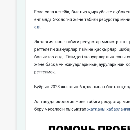
Еске сала кетейік, былтыр қыркүйекте ақбөкен
енгізілді. Экология және табиғи ресурстар мин
еді.
Экология және табиғи ресурстар министрлігіні
реттелетін жануарлар тізіміне қасқырлар, шибө
балықтар енді. Тізімдегі жануарлардың саны
және басқа үй жануарларының ауруларынан қор
реттелмек.
Бұйрық 2023 жылдың 6 қазанынан бастап қол
Ал таяуда экология және табиғи ресурстар мини
беру мәселесін пысықтап
жатқаны хабарланған