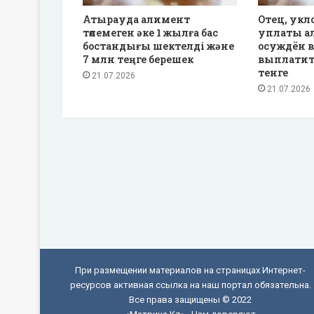
Атырауда алимент
Отец, укл
төлемеген әке 1 жылға бас
уплаты а
бостандығы шектелді және
осуждён в
7 млн теңге берешек
выплатит
тенге
21.07.2026
21.07.2026
При размещении материалов на страницах Интернет-
ресурсов активная ссылка на наш портал обязательна.
Все права защищены © 2022