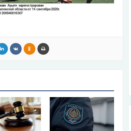
tter
LinkedIn
VKontakte
Odnoklassniki
Print