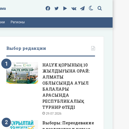
Facebook
Twitter
Google
vk.com
Telegram
Switch
Поиск
ама
вки
Регионы
Play
skin
Выбор редакции
HALYK ҚОРЫНЫҢ 10
ЖЫЛДЫҒЫНА ОРАЙ:
АЛМАТЫ
ОБЛЫСЫНДА АУЫЛ
БАЛАЛАРЫ
АРАСЫНДА
РЕСПУБЛИКАЛЫҚ
ТУРНИР ӨТЕДІ
29.07.2026
Выборы: Переодевание
в раздевалке и новые