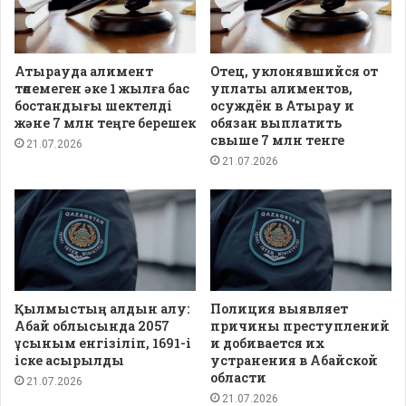
Атырауда алимент
Отец, уклонявшийся от
төлемеген әке 1 жылға бас
уплаты алиментов,
бостандығы шектелді
осуждён в Атырау и
және 7 млн теңге берешек
обязан выплатить
свыше 7 млн тенге
21.07.2026
21.07.2026
Қылмыстың алдын алу:
Полиция выявляет
Абай облысында 2057
причины преступлений
ұсыным енгізіліп, 1691-і
и добивается их
іске асырылды
устранения в Абайской
области
21.07.2026
21.07.2026