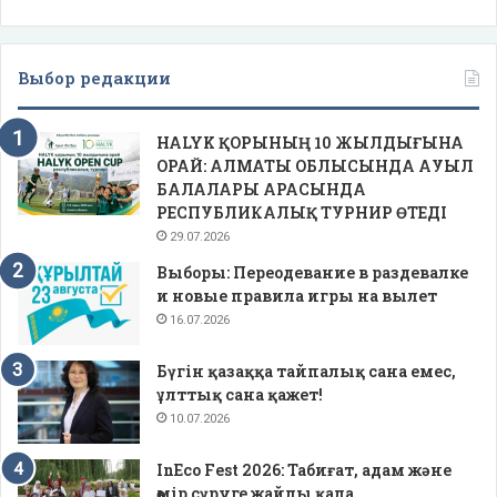
Выбор редакции
HALYK ҚОРЫНЫҢ 10 ЖЫЛДЫҒЫНА
ОРАЙ: АЛМАТЫ ОБЛЫСЫНДА АУЫЛ
БАЛАЛАРЫ АРАСЫНДА
РЕСПУБЛИКАЛЫҚ ТУРНИР ӨТЕДІ
29.07.2026
Выборы: Переодевание в раздевалке
и новые правила игры на вылет
16.07.2026
Бүгін қазаққа тайпалық сана емес,
ұлттық сана қажет!
10.07.2026
InEco Fest 2026: Табиғат, адам және
өмір сүруге жайлы қала