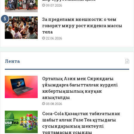
09.07.2026
За пределами внешности: о чем
говорит миру рост индекса массы
тела
22.06.2026
Лента
Орталық Азия мен Сириядағы
ұйымдарға бағытталған күрделі
кибертыңшылық науқан
анықталды
03.08.2026
Coca-Cola Қазақстан табиғатынан
шабыт алған Fuse Tea құтыдағы
сусындарының шектеулі
топтамасын ұсынды