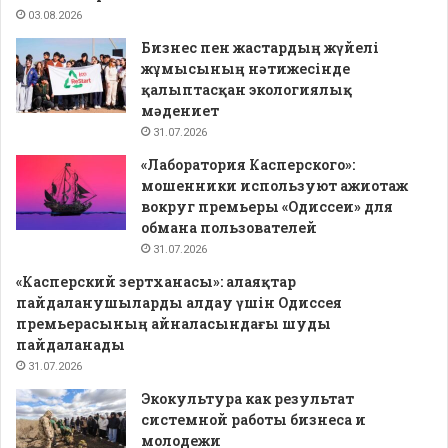
03.08.2026
Бизнес пен жастардың жүйелі
жұмысының нәтижесінде
қалыптасқан экологиялық
мәдениет
31.07.2026
«Лаборатория Касперского»:
мошенники используют ажиотаж
вокруг премьеры «Одиссеи» для
обмана пользователей
31.07.2026
«Касперский зертханасы»: алаяқтар
пайдаланушыларды алдау үшін Одиссея
премьерасының айналасындағы шуды
пайдаланады
31.07.2026
Экокультура как результат
системной работы бизнеса и
молодежи