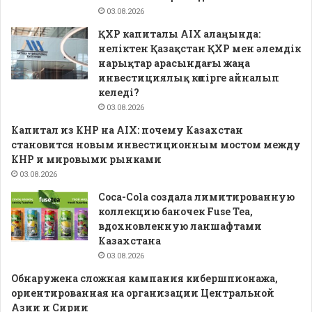
03.08.2026
ҚХР капиталы AIX алаңында:
неліктен Қазақстан ҚХР мен әлемдік
нарықтар арасындағы жаңа
инвестициялық көпірге айналып
келеді?
03.08.2026
Капитал из КНР на AIX: почему Казахстан
становится новым инвестиционным мостом между
КНР и мировыми рынками
03.08.2026
Coca-Cola создала лимитированную
коллекцию баночек Fuse Tea,
вдохновленную ланшафтами
Казахстана
03.08.2026
Обнаружена сложная кампания кибершпионажа,
ориентированная на организации Центральной
Азии и Сирии