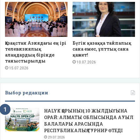
Қазақстан Азиядағы ең ірі
Бүгін қазаққа тайпалық
телевизиялық
сана емес, ұлттық сана
алаңдардың бірінде
қажет!
таныстырылды
10.07.2026
15.07.2026
Выбор редакции
HALYK ҚОРЫНЫҢ 10 ЖЫЛДЫҒЫНА
ОРАЙ: АЛМАТЫ ОБЛЫСЫНДА АУЫЛ
БАЛАЛАРЫ АРАСЫНДА
РЕСПУБЛИКАЛЫҚ ТУРНИР ӨТЕДІ
29.07.2026