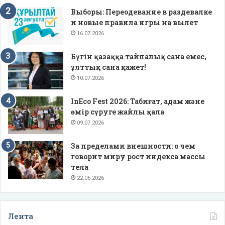
Выборы: Переодевание в раздевалке
и новые правила игры на вылет
16.07.2026
Бүгін қазаққа тайпалық сана емес,
ұлттық сана қажет!
10.07.2026
InEco Fest 2026: Табиғат, адам және
өмір сүруге жайлы қала
09.07.2026
За пределами внешности: о чем
говорит миру рост индекса массы
тела
22.06.2026
Лента