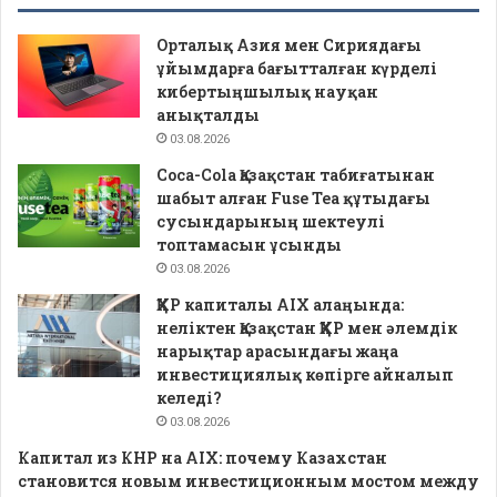
Орталық Азия мен Сириядағы
ұйымдарға бағытталған күрделі
кибертыңшылық науқан
анықталды
03.08.2026
Coca-Cola Қазақстан табиғатынан
шабыт алған Fuse Tea құтыдағы
сусындарының шектеулі
топтамасын ұсынды
03.08.2026
ҚХР капиталы AIX алаңында:
неліктен Қазақстан ҚХР мен әлемдік
нарықтар арасындағы жаңа
инвестициялық көпірге айналып
келеді?
03.08.2026
Капитал из КНР на AIX: почему Казахстан
становится новым инвестиционным мостом между