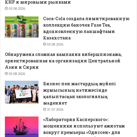
КНР и мировыми рынками
03.08.2026
Coca-Cola создала лимитированную
коллекцию баночек Fuse Tea,
вдохновленную ланшафтами
Казахстана
03.08.2026
Обнаружена сложная кампания кибершпионажа,
ориентированная на организации Центральной
Азии и Сирии
03.08.2026
Бизнес пен жастардың жүйелі
жұмысының нәтижесінде
қалыптасқан экологиялық
мәдениет
31.07.2026
«Лаборатория Касперского»:
мошенники используют ажиотаж
вокруг премьеры «Одиссеи» для