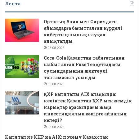
Лента
Орталық Азия мен Сириядағы
ұйымдарға бағытталған күрделі
кибертыңшылық науқан
анықталды
03.08.2026
Coca-Cola Қазақстан табиғатынан
шабыт алған Fuse Tea құтыдағы
сусындарының шектеулі
топтамасын ұсынды
03.08.2026
ҚХР капиталы AIX алаңында:
неліктен Қазақстан ҚХР мен әлемдік
нарықтар арасындағы жаңа
инвестициялық көпірге айналып
келеді?
03.08.2026
Капитал из КНР на AIX: почему Казахстан