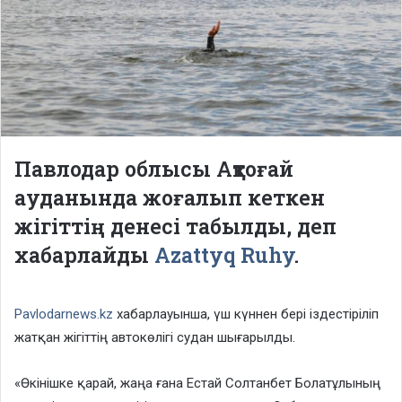
Павлодар облысы Ақтоғай
ауданында жоғалып кеткен
жігіттің денесі табылды, деп
хабарлайды
Azattyq Ruhy
.
Рavlodarnews.kz
хабарлауынша, үш күннен бері іздестіріліп
жатқан жігіттің автокөлігі судан шығарылды.
«Өкінішке қарай, жаңа ғана Естай Солтанбет Болатұлының