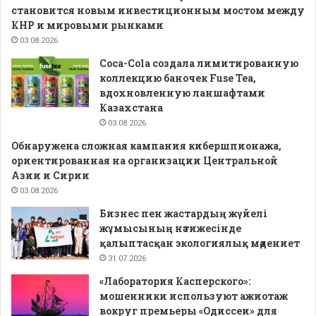
становится новым инвестиционным мостом между
КНР и мировыми рынками
03.08.2026
Coca-Cola создала лимитированную
коллекцию баночек Fuse Tea,
вдохновленную ланшафтами
Казахстана
03.08.2026
Обнаружена сложная кампания кибершпионажа,
ориентированная на организации Центральной
Азии и Сирии
03.08.2026
Бизнес пен жастардың жүйелі
жұмысының нәтижесінде
қалыптасқан экологиялық мәдениет
31.07.2026
«Лаборатория Касперского»:
мошенники используют ажиотаж
вокруг премьеры «Одиссеи» для