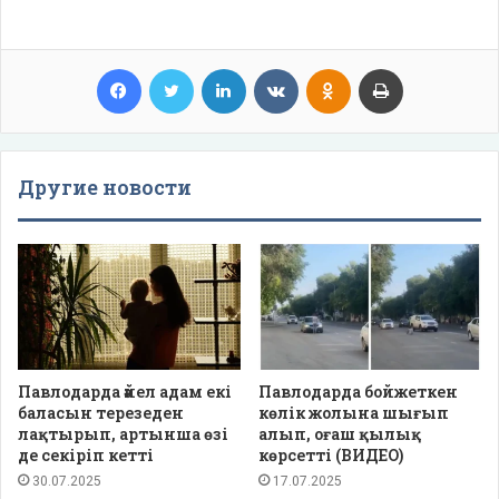
Facebook
Twitter
LinkedIn
VKontakte
Odnoklassniki
Print
Другие новости
Павлодарда әйел адам екі
Павлодарда бойжеткен
баласын терезеден
көлік жолына шығып
лақтырып, артынша өзі
алып, оғаш қылық
де секіріп кетті
көрсетті (ВИДЕО)
30.07.2025
17.07.2025