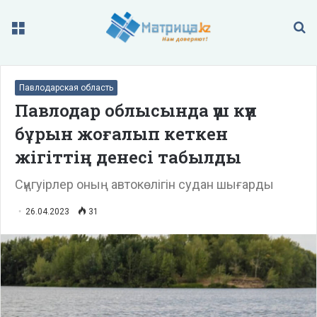
Меню
П
Павлодарская область
Павлодар облысында үш күн
бұрын жоғалып кеткен
жігіттің денесі табылды
Сүңгуірлер оның автокөлігін судан шығарды
26.04.2023
31