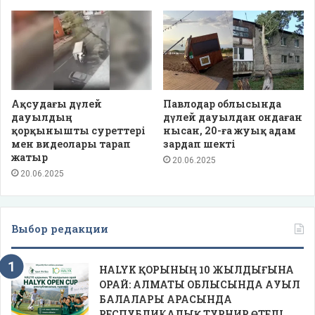
Ақсудағы дүлей
Павлодар облысында
дауылдың
дүлей дауылдан ондаған
қорқынышты суреттері
нысан, 20-ға жуық адам
мен видеолары тарап
зардап шекті
жатыр
20.06.2025
20.06.2025
Выбор редакции
HALYK ҚОРЫНЫҢ 10 ЖЫЛДЫҒЫНА
ОРАЙ: АЛМАТЫ ОБЛЫСЫНДА АУЫЛ
БАЛАЛАРЫ АРАСЫНДА
РЕСПУБЛИКАЛЫҚ ТУРНИР ӨТЕДІ