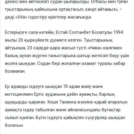
денесі мен автокөлігі судан шығарылды. Отбасы мен туған
туыстарының қайғысына ортақтасып, көңіл айтамыз», –
деді «Vita» іздестіру еріктілер жасағында.
Естеріңізге сала кетейік, Естай Солтанбет Болатұлы 1994
жылы 20 қыркүйекте дүниеге келген. Туыстарының
айтуынша, 23 сәуірде қара-жасыл түсті «Нива» көлігімен
балық аулап жүрген таныстарына шатыр жеткізіп беру үшін
жолға шыққан. Содан бері жоғалған азамат туралы хабар
болмаған.
Ер адамды іздеуге шыққан 70 адам жаяу және
мотоциклмен Ертіс ауданына дейін аумақты, барлық
шұңқырды қараған. Кеше Талинка өзеніне қарай апаратын
аумақта іздер табылған және айналасындағы бұтақтар
сынып қалған. Бүгін іздеуге қайықпен сүңгуірлер шыққан
болатын.