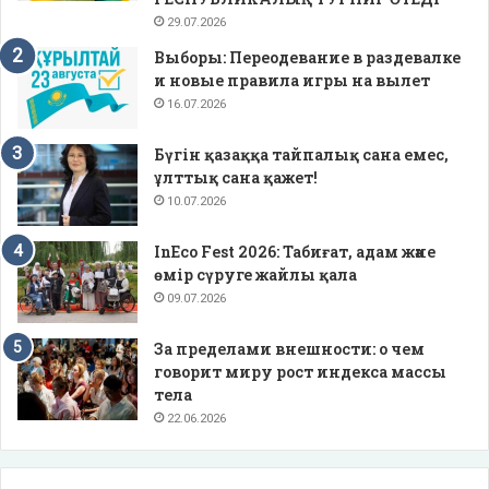
29.07.2026
Выборы: Переодевание в раздевалке
и новые правила игры на вылет
16.07.2026
Бүгін қазаққа тайпалық сана емес,
ұлттық сана қажет!
10.07.2026
InEco Fest 2026: Табиғат, адам және
өмір сүруге жайлы қала
09.07.2026
За пределами внешности: о чем
говорит миру рост индекса массы
тела
22.06.2026