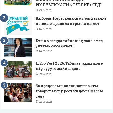
РЕСПУБЛИКАЛЫҚ ТУРНИР ӨТЕДІ
29.07.2026
Выборы: Переодевание в раздевалке
и новые правила игры на вылет
16.07.2026
Бүгін қазаққа тайпалық сана емес,
ұлттық сана қажет!
10.07.2026
InEco Fest 2026: Табиғат, адам және
өмір сүруге жайлы қала
09.07.2026
За пределами внешности: о чем
говорит миру рост индекса массы
тела
22.06.2026