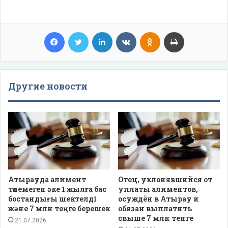
Facebook
Twitter
LinkedIn
VKontakte
Odnoklassniki
Print
Другие новости
Атырауда алимент
Отец, уклонявшийся от
төлемеген әке 1 жылға бас
уплаты алиментов,
бостандығы шектелді
осуждён в Атырау и
және 7 млн теңге берешек
обязан выплатить
свыше 7 млн тенге
21.07.2026