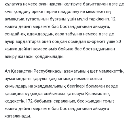
құлатуға немесе оған нұқсан келтіруге бағытталған өзге де
күш қолдану әрекеттеріне пайдалану не мемлекеттің
аумақтық тұтастығын бұзғаны үшін мүлкі тәркіленіп, 12
жылға дейiнгi мерзiмге бас бостандығынан айыруға,
сондай-ақ адамдардың қаза табуына немесе өзге де
ауыр зардаптарға әкеп соққан осындай іс-әрекет үшін 20
жылға дейiнгi немесе өмір бойына бас бостандығынан
айыру жазасы қолданылады.
Ал Қазақстан Республикасы азаматының шет мемлекеттің
аумағындағы қарулы қақтығысқа немесе соғыс
қимылдарына жалдамалылық белгілері болмаған кезде
қасақана құқыққа сыйымсыз қатысуы Қылмыстық
кодекстің 172-бабымен сараланып, бес жылдан тоғыз
жылға дейінгі мерзімге бас бостандығынан айыруға
жазаланады.