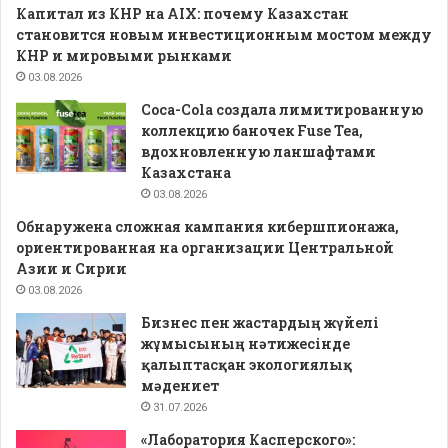
Капитал из КНР на AIX: почему Казахстан
становится новым инвестиционным мостом между
КНР и мировыми рынками
03.08.2026
Coca-Cola создала лимитированную
коллекцию баночек Fuse Tea,
вдохновленную ланшафтами
Казахстана
03.08.2026
Обнаружена сложная кампания кибершпионажа,
ориентированная на организации Центральной
Азии и Сирии
03.08.2026
Бизнес пен жастардың жүйелі
жұмысының нәтижесінде
қалыптасқан экологиялық
мәдениет
31.07.2026
«Лаборатория Касперского»: