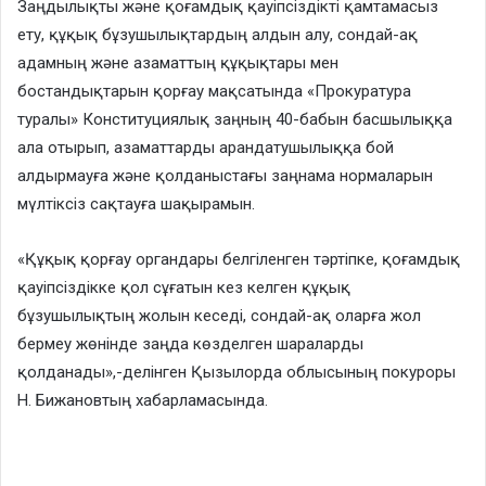
Заңдылықты және қоғамдық қауіпсіздікті қамтамасыз
ету, құқық бұзушылықтардың алдын алу, сондай-ақ
адамның және азаматтың құқықтары мен
бостандықтарын қорғау мақсатында «Прокуратура
туралы» Конституциялық заңның 40-бабын басшылыққа
ала отырып, азаматтарды арандатушылыққа бой
алдырмауға және қолданыстағы заңнама нормаларын
мүлтіксіз сақтауға шақырамын.
«Құқық қорғау органдары белгіленген тәртіпке, қоғамдық
қауіпсіздікке қол сұғатын кез келген құқық
бұзушылықтың жолын кеседі, сондай-ақ оларға жол
бермеу жөнінде заңда көзделген шараларды
қолданады»,-делінген Қызылорда облысының покуроры
Н. Бижановтың хабарламасында.