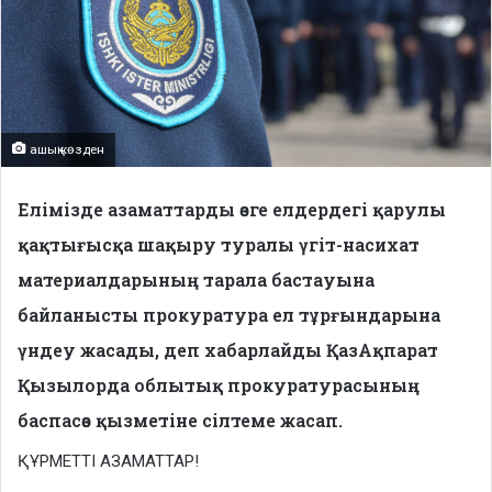
ашық көзден
Елімізде азаматтарды өзге елдердегі қарулы
қақтығысқа шақыру туралы үгіт-насихат
материалдарының тарала бастауына
байланысты прокуратура ел тұрғындарына
үндеу жасады, деп хабарлайды ҚазАқпарат
Қызылорда облытық прокуратурасының
баспасөз қызметіне сілтеме жасап.
ҚҰРМЕТТІ АЗАМАТТАР!