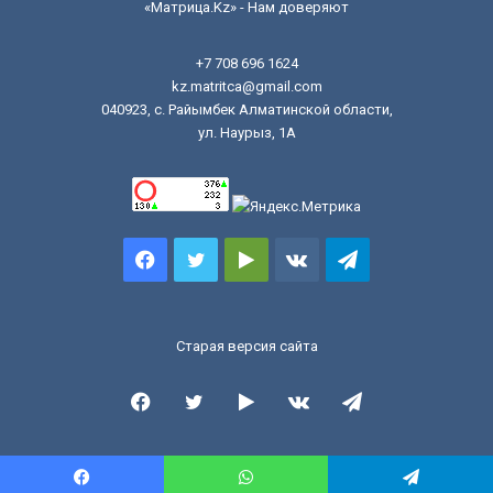
«Матрица.Kz» - Нам доверяют
+7 708 696 1624
kz.matritca@gmail.com
040923, с. Райымбек Алматинской области,
ул. Наурыз, 1А
Facebook
Twitter
Google
vk.com
Telegram
Play
Старая версия сайта
Facebook
Twitter
Google
vk.com
Telegram
Play