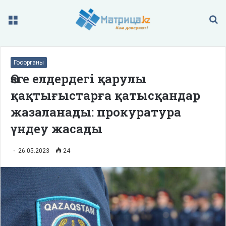
Меню
П
Госорганы
Өзге елдердегі қарулы
қақтығыстарға қатысқандар
жазаланады: прокуратура
үндеу жасады
26.05.2023
24