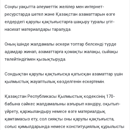
Соңғы уақытта әлеуметтік желілер мен интернет-
ресурстарда шетел және Қазақстан азаматтарын өзге
елдердегі қарулы қақтығыстарға шақыру туралы үгіт-
насихат материалдары таралуда.
Оның ішінде жалдамалы әскери топтар белсенді түрде
адамдар жинап, азаматтарға қомақты жалақы, сыйақы
төлейтіндігімен қызықтыруда.
Сондықтан қарулы қақтығысқа қатысқан азаматтар үшін
қылмыстық жауаптылық көзделгенін ескертемін.
Қазақстан Республикасы Қылмыстық кодексінің 170-
бабына сәйкес жалдамалыны азғырып көндiру, оқытып-
үйрету, қаржыландыру немесе өзге материалдық
қамтамасыз ету, сол сияқты оны қарулы қақтығыста,
соғыс қимылдарында немесе конституциялық құрылысты