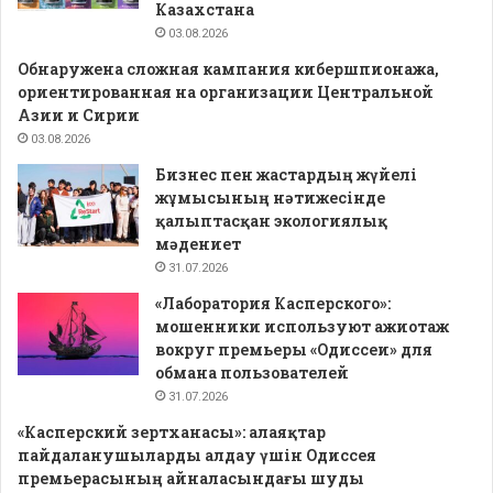
Казахстана
03.08.2026
Обнаружена сложная кампания кибершпионажа,
ориентированная на организации Центральной
Азии и Сирии
03.08.2026
Бизнес пен жастардың жүйелі
жұмысының нәтижесінде
қалыптасқан экологиялық
мәдениет
31.07.2026
«Лаборатория Касперского»:
мошенники используют ажиотаж
вокруг премьеры «Одиссеи» для
обмана пользователей
31.07.2026
«Касперский зертханасы»: алаяқтар
пайдаланушыларды алдау үшін Одиссея
премьерасының айналасындағы шуды