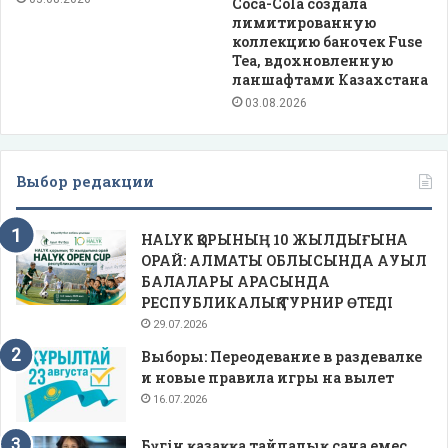
Coca-Cola создала
лимитированную
коллекцию баночек Fuse
Tea, вдохновленную
ланшафтами Казахстана
03.08.2026
Выбор редакции
HALYK ҚОРЫНЫҢ 10 ЖЫЛДЫҒЫНА
ОРАЙ: АЛМАТЫ ОБЛЫСЫНДА АУЫЛ
БАЛАЛАРЫ АРАСЫНДА
РЕСПУБЛИКАЛЫҚ ТУРНИР ӨТЕДІ
29.07.2026
Выборы: Переодевание в раздевалке
и новые правила игры на вылет
16.07.2026
Бүгін қазаққа тайпалық сана емес,