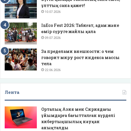
ұлттық сана қажет!
10.07.2026
InEco Fest 2026: Табиғат, адам және
өмір сүруге жайлы қала
09.07.2026
За пределами внешности: о чем
говорит миру рост индекса массы
тела
22.06.2026
Лента
Орталық Азия мен Сириядағы
ұйымдарға бағытталған күрделі
кибертыңшылық науқан
анықталды