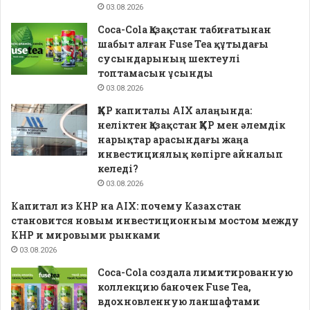
03.08.2026
Coca-Cola Қазақстан табиғатынан
шабыт алған Fuse Tea құтыдағы
сусындарының шектеулі
топтамасын ұсынды
03.08.2026
ҚХР капиталы AIX алаңында:
неліктен Қазақстан ҚХР мен әлемдік
нарықтар арасындағы жаңа
инвестициялық көпірге айналып
келеді?
03.08.2026
Капитал из КНР на AIX: почему Казахстан
становится новым инвестиционным мостом между
КНР и мировыми рынками
03.08.2026
Coca-Cola создала лимитированную
коллекцию баночек Fuse Tea,
вдохновленную ланшафтами