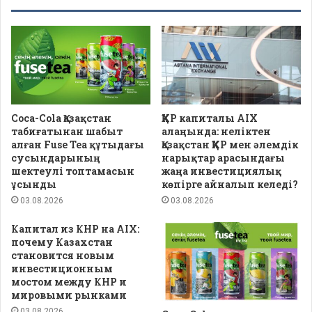
Coca-Cola Қазақстан
ҚХР капиталы AIX
табиғатынан шабыт
алаңында: неліктен
алған Fuse Tea құтыдағы
Қазақстан ҚХР мен әлемдік
сусындарының
нарықтар арасындағы
шектеулі топтамасын
жаңа инвестициялық
ұсынды
көпірге айналып келеді?
03.08.2026
03.08.2026
Капитал из КНР на AIX:
почему Казахстан
становится новым
инвестиционным
мостом между КНР и
мировыми рынками
03.08.2026