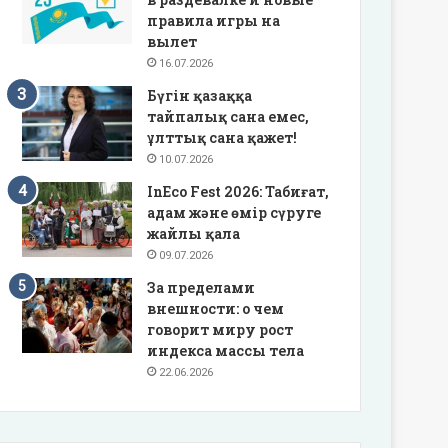
правила игры на
вылет
16.07.2026
Бүгін қазаққа
тайпалық сана емес,
ұлттық сана қажет!
10.07.2026
InEco Fest 2026: Табиғат,
адам және өмір сүруге
жайлы қала
09.07.2026
За пределами
внешности: о чем
говорит миру рост
индекса массы тела
22.06.2026