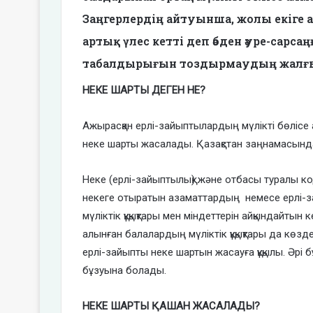
Заңгерлердің айтуынша, жолы екіге 
артық үлес кетті деп әбден әуре-сарс
табалдырығын тоздырмаудың жалғы
НЕКЕ ШАРТЫ ДЕГЕН НЕ?
Ажырасқан ерлі-зайыптылардың мүлікті бөлісе
неке шарты жасалады. Қазақстан заңнамасында
Неке (ерлі-зайыптылық) және отбасы туралы ко
некеге отыратын азаматтардың немесе ерлі-
мүліктік құқықтары мен міндеттерін айқындайтын
алынған балалардың мүліктік құқықтары да көзде
ерлі-зайыпты неке шартын жасауға құқылы. Әрі 
бұзуына болады.
НЕКЕ ШАРТЫ ҚАШАН ЖАСАЛАДЫ?