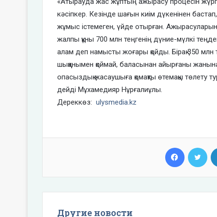
«Атырауда жас жұптың ажырасу процесін жүргізд
кәсіпкер. Кезінде шағын киім дүкенінен бастап, қ
жұмыс істемеген, үйде отырған. Ажырасуларын
жалпы құны 700 млн теңгенің дүние-мүлкі теңдей 
алам деп намысты жоғары қойды. Бірақ 350 млн те
шыққанымен қоймай, баласынан айырғаны жанына
опасыздық жасаушыға қомақты өтемақы төлету т
дейді Мұхамедияр Нұрғалиұлы.
Дереккөз:
ulysmedia.kz
Facebook
Twi
Другие новости