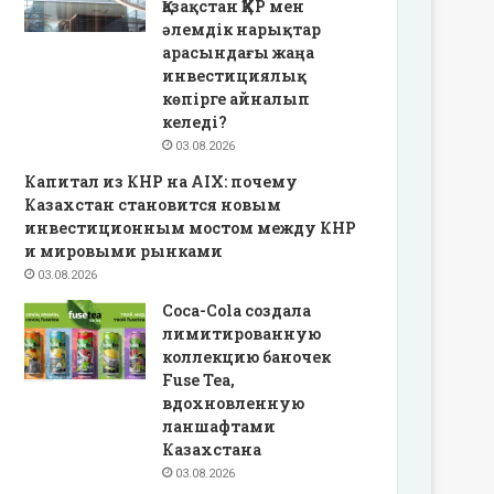
Қазақстан ҚХР мен
әлемдік нарықтар
арасындағы жаңа
инвестициялық
көпірге айналып
келеді?
03.08.2026
Капитал из КНР на AIX: почему
Казахстан становится новым
инвестиционным мостом между КНР
и мировыми рынками
03.08.2026
Coca-Cola создала
лимитированную
коллекцию баночек
Fuse Tea,
вдохновленную
ланшафтами
Казахстана
03.08.2026