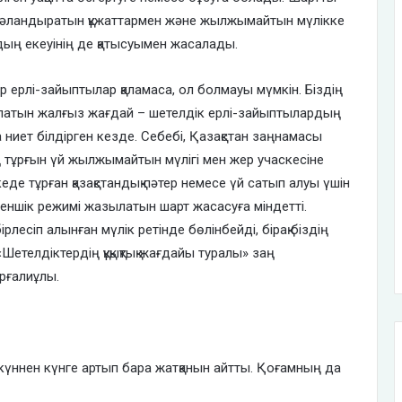
куәландыратын құжаттармен және жылжымайтын мүлікке
рдың екеуінің де қатысуымен жасалады.
ер ерлі-зайыптылар қаламаса, ол болмауы мүмкін. Біздің
болатын жалғыз жағдай – шетелдік ерлі-зайыптылардың
 ниет білдірген кезде. Себебі, Қазақстан заңнамасы
 тұрғын үй жылжымайтын мүлігі мен жер учаскесіне
екеде тұрған қазақстандық пәтер немесе үй сатып алуы үшін
ншік режимі жазылатын шарт жасасуға міндетті.
лесіп алынған мүлік ретінде бөлінбейді, бірақ біздің
Шетелдіктердің құқықтық жағдайы туралы» заң
рғалиұлы.
ннен күнге артып бара жатқанын айтты. Қоғамның да