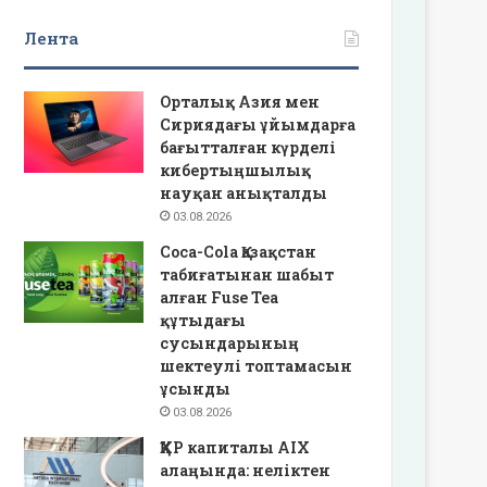
Лента
Орталық Азия мен
Сириядағы ұйымдарға
бағытталған күрделі
кибертыңшылық
науқан анықталды
03.08.2026
Coca-Cola Қазақстан
табиғатынан шабыт
алған Fuse Tea
құтыдағы
сусындарының
шектеулі топтамасын
ұсынды
03.08.2026
ҚХР капиталы AIX
алаңында: неліктен