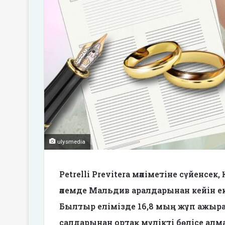
ulysmedia
Petrelli Previtera мәліметіне сүйенс
әлемде Мальдив аралдарынан кейін ек
Былтыр елімізде 16,8 мың жұп ажыр
салдарынан ортақ мүлікті бөлісе алма