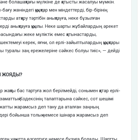
не болашақтағы мүлкіне де қатысты жасалуы мүмкін.
ағу жөніндегі құқықтар мен міндеттерді, бір-бірінің
арды атқару тәртібін анықтауға, неке бұзылған
ерді анықтауға құқылы. Неке шарты жұбайлардың әрекет
ың арасындағы жеке мүліктік емес қатынастарды,
 шектемеуі керек, яғни, ол ерлі-зайыптылардың құқықтары
сы туралы заң ережелеріне сәйкес болуы тиіс», — дейді
Н ЖОЯДЫ?
 жақты бас тартуға жол берілмейді, сонымен қатар ерлі-
заматтық Кодексінің талаптарына сәйкес, сот шешімі
Құжатты жарамсыз деп тану да аталған заңның
ері бойынша толық немесе ішінара жарамсыз деп
лген уақытта өзгертуге немесе бұзуға болады. Шартты