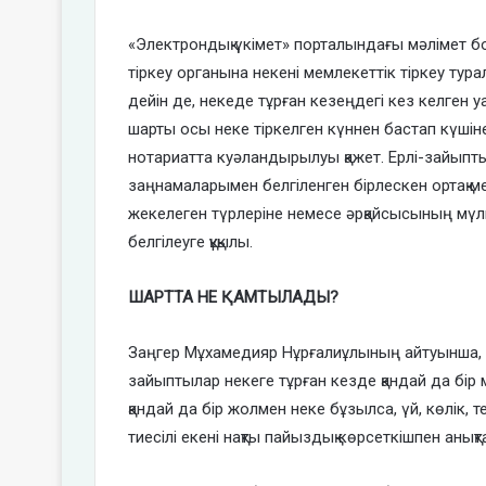
«Электрондық үкімет» порталындағы мәлімет бо
тіркеу органына некені мемлекеттік тіркеу тура
дейін де, некеде тұрған кезеңдегі кез келген 
шарты осы неке тіркелген күннен бастап күшін
нотариатта куәландырылуы қажет. Ерлі-зайыпт
заңнамаларымен белгіленген бірлескен ортақ ме
жекелеген түрлеріне немесе әрқайсысының мүлк
белгілеуге құқылы.
ШАРТТА НЕ ҚАМТЫЛАДЫ?
Заңгер Мұхамедияр Нұрғалиұлының айтуынша, 
зайыптылар некеге тұрған кезде қандай да бір
қандай да бір жолмен неке бұзылса, үй, көлік, 
тиесілі екені нақты пайыздық көрсеткішпен анық