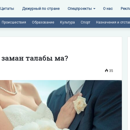
Цитаты
Дежурный по стране
Спецпроекты
О нас
Рекл
Происшествия
Образование
Культура
Спорт
Назначения и отста
, заман талабы ма?
35