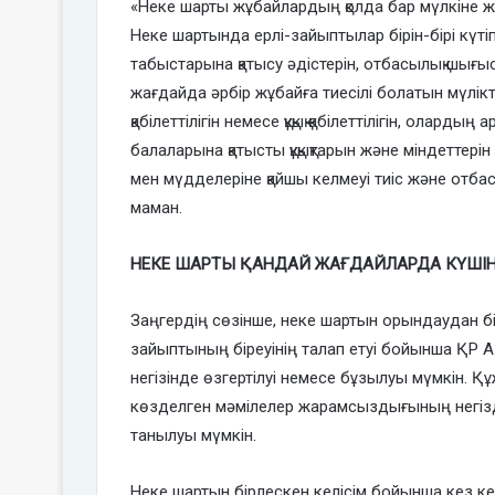
«Неке шарты жұбайлардың қолда бар мүлкіне жә
Неке шартында ерлі-зайыптылар бірін-бірі күтіп-б
табыстарына қатысу әдістерін, отбасылық шығыст
жағдайда әрбір жұбайға тиесілі болатын мүлікт
қабілеттілігін немесе құқық қабілеттілігін, олард
балаларына қатысты құқықтарын және міндеттерін
мен мүдделеріне қайшы келмеуі тиіс және отба
маман.
НЕКЕ ШАРТЫ ҚАНДАЙ ЖАҒДАЙЛАРДА КҮШІ
Заңгердің сөзінше, неке шартын орындаудан бір
зайыптының біреуінің талап етуі бойынша ҚР А
негізінде өзгертілуі немесе бұзылуы мүмкін. 
көзделген мәмілелер жарамсыздығының негізд
танылуы мүмкін.
Неке шартын бірлескен келісім бойынша кез ке