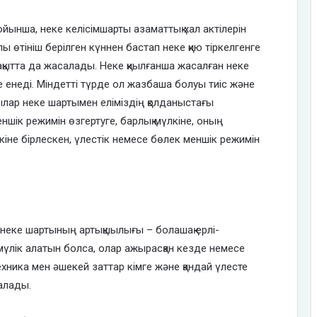
йынша, неке келісімшарты азаматтық хал актілерін
лы өтініш берілген күннен бастап неке қию тіркелгенге
уақытта да жасалады. Неке қиылғанша жасалған неке
е енеді. Міндетті түрде ол жазбаша болуы тиіс және
ылар неке шартымен еліміздің қолданыстағы
ншік режимін өзгертуге, барлық мүлкіне, оның
іне бірлескен, үлестік немесе бөлек меншік режимін
неке шартының артықшылығы – болашақ ерлі-
 мүлік алатын болса, олар ажырасқан кезде немесе
техника мен әшекей заттар кімге және қандай үлесте
талады.