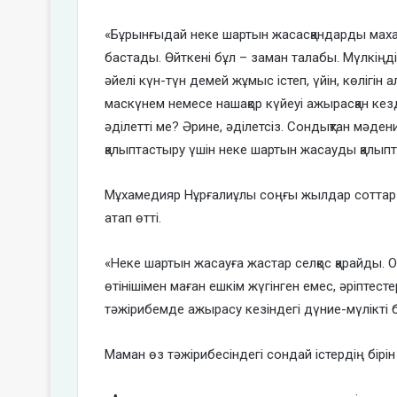
«Бұрынғыдай неке шартын жасасқандарды махаб
бастады. Өйткені бұл – заман талабы. Мүлкіңді
әйелі күн-түн демей жұмыс істеп, үйін, көлігі
маскүнем немесе нашақор күйеуі ажырасқан кезд
әділетті ме? Әрине, әділетсіз. Сондықтан мәден
қалыптастыру үшін неке шартын жасауды қалыпт
Мұхамедияр Нұрғалиұлы соңғы жылдар соттар қ
атап өтті.
«Неке шартын жасауға жастар селқос қарайды. О
өтінішімен маған ешкім жүгінген емес, әріптест
тәжірибемде ажырасу кезіндегі дүние-мүлікті бө
Маман өз тәжірибесіндегі сондай істердің бірін