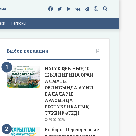
Facebook
Twitter
Google
vk.com
Telegram
Switch
Поиск
ама
вки
Регионы
Play
skin
Выбор редакции
HALYK ҚОРЫНЫҢ 10
ЖЫЛДЫҒЫНА ОРАЙ:
АЛМАТЫ
ОБЛЫСЫНДА АУЫЛ
БАЛАЛАРЫ
АРАСЫНДА
РЕСПУБЛИКАЛЫҚ
ТУРНИР ӨТЕДІ
29.07.2026
Выборы: Переодевание
в раздевалке и новые