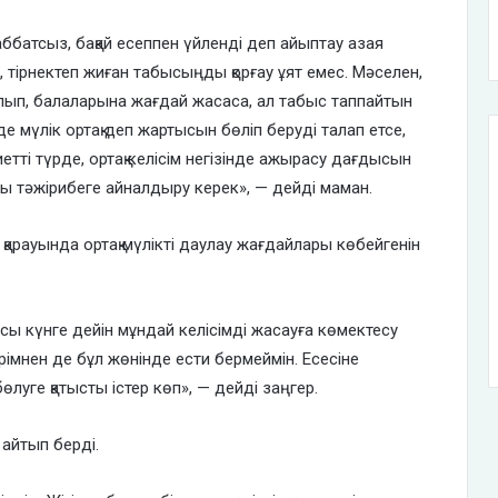
батсыз, бақай есеппен үйленді деп айыптау азая
, тірнектеп жиған табысыңды қорғау ұят емес. Мәселен,
н алып, балаларына жағдай жасаса, ал табыс таппайтын
е мүлік ортақ деп жартысын бөліп беруді талап етсе,
иетті түрде, ортақ келісім негізінде ажырасу дағдысын
ы тәжірибеге айналдыру керек», — дейді маман.
арауында ортақ мүлікті даулау жағдайлары көбейгенін
сы күнге дейін мұндай келісімді жасауға көмектесу
ерімнен де бұл жөнінде ести бермеймін. Есесіне
луге қатысты істер көп», — дейді заңгер.
 айтып берді.