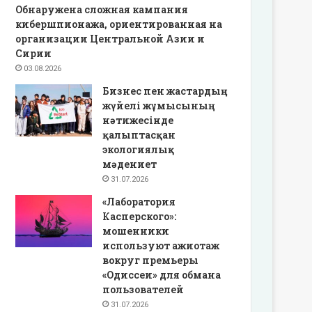
Обнаружена сложная кампания
кибершпионажа, ориентированная на
организации Центральной Азии и
Сирии
03.08.2026
Бизнес пен жастардың
жүйелі жұмысының
нәтижесінде
қалыптасқан
экологиялық
мәдениет
31.07.2026
«Лаборатория
Касперского»:
мошенники
используют ажиотаж
вокруг премьеры
«Одиссеи» для обмана
пользователей
31.07.2026