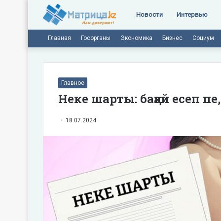
Новости
Интервью
Главная
Госорганы
Экономика
Бизнес
Социум
Главное
Неке шарты: бақай есеп пе
18.07.2024