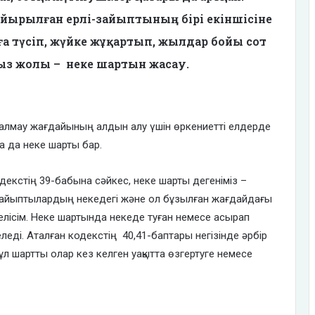
айырылған ерлі-зайыптының бірі екіншісіне
аңға түсіп, жүйке жұқартып, жылдар бойы сот
з жолы – неке шартын жасау.
 алмау жағдайының алдын алу үшін өркениетті елдерде
 да неке шарты бар.
декстің 39-бабына сәйкес, неке шарты дегеніміз –
зайыптылардың некедегі және ол бұзылған жағдайдағы
 келісім. Неке шартында некеде туған немесе асырап
леді. Аталған кодекстің 40,41-баптары негізінде әрбір
бұл шартты олар кез келген уақытта өзгертуге немесе