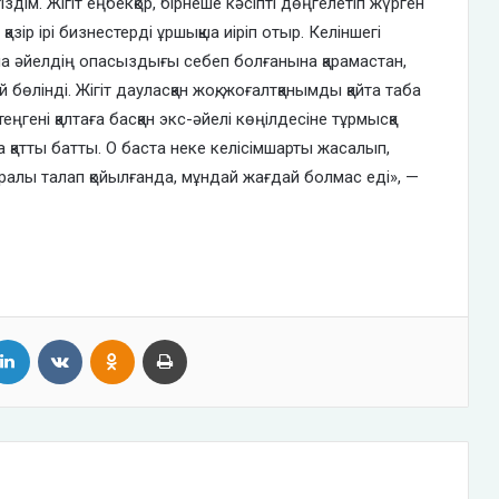
ім. Жігіт еңбекқор, бірнеше кәсіпті дөңгелетіп жүрген
азір ірі бизнестерді ұршықша иіріп отыр. Келіншегі
а әйелдің опасыздығы себеп болғанына қарамастан,
бөлінді. Жігіт дауласқан жоқ, жоғалтқанымды қайта таба
ңгені қалтаға басқан экс-әйелі көңілдесіне тұрмысқа
 қатты батты. О баста неке келісімшарты жасалып,
уралы талап қойылғанда, мұндай жағдай болмас еді», —
tter
LinkedIn
VKontakte
Odnoklassniki
Print