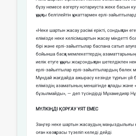
бұзу немесе өзгерту нотариуста жеке басын 
құқықты белгілейтін құжаттармен ерлі-зайыптыла
«Неке шартын жасау рәсімі ерікті, сондықтан ег
елімізде неке келісімшартын жасау міндетті 
бірі және ерлі-зайыптылар баспана сатып алуға
бойынша басқа мемлекеттердің азаматтарының
иелік етуге құқығы жоқ, сондықтан шетелдікпен н
ерлі-зайыптылар ерлі-зайыптылардың бөлек ме
Мұндай жағдайда ажырасу кезінде тұрғын үй бір
еліміздің азаматының меншігінде қалады және «
бұзылмайды», — деп түсіндірді Мұхамедияр Нұ
МҮЛКІҢДІ ҚОРҒАУ ҰЯТ ЕМЕС
Заңгер неке шартын жасаудың маңыздылығы кү
оған көзқарасы түзеліп келеді дейді.