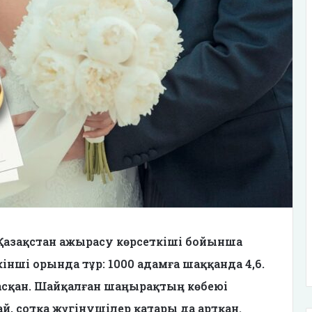
ек, Қазақстан ажырасу көрсеткіші бойынша
інші орында тұр: 1000 адамға шаққанда 4,6.
асқан. Шайқалған шаңырақтың көбеюі
й, сотқа жүгінушілер қатары да артқан.