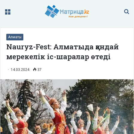
Меню
П
Алматы
Nauryz-Fest: Алматыда қандай
мерекелік іс-шаралар өтеді
14.03.2024
37