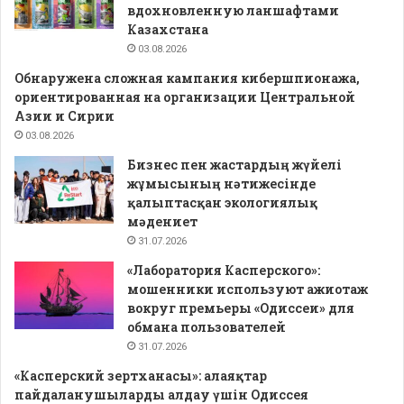
вдохновленную ланшафтами
Казахстана
03.08.2026
Обнаружена сложная кампания кибершпионажа,
ориентированная на организации Центральной
Азии и Сирии
03.08.2026
Бизнес пен жастардың жүйелі
жұмысының нәтижесінде
қалыптасқан экологиялық
мәдениет
31.07.2026
«Лаборатория Касперского»:
мошенники используют ажиотаж
вокруг премьеры «Одиссеи» для
обмана пользователей
31.07.2026
«Касперский зертханасы»: алаяқтар
пайдаланушыларды алдау үшін Одиссея