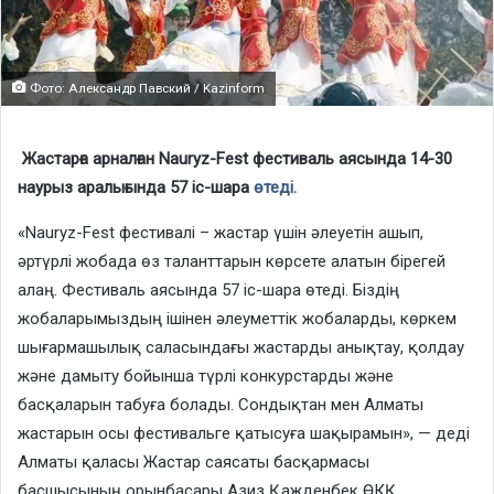
Фото: Александр Павский / Kazinform
Жастарға арналған Nauryz-Fest фестиваль аясында 14-30
наурыз аралығында 57 іс-шара
өтеді.
«Nauryz-Fest фестивалі – жастар үшін әлеуетін ашып,
әртүрлі жобада өз таланттарын көрсете алатын бірегей
алаң. Фестиваль аясында 57 іс-шара өтеді. Біздің
жобаларымыздың ішінен әлеуметтік жобаларды, көркем
шығармашылық саласындағы жастарды анықтау, қолдау
және дамыту бойынша түрлі конкурстарды және
басқаларын табуға болады. Сондықтан мен Алматы
жастарын осы фестивальге қатысуға шақырамын», — деді
Алматы қаласы Жастар саясаты басқармасы
басшысының орынбасары Азиз Қажденбек ӨКҚ