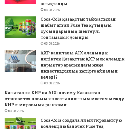
анықталды
03.08.2026
Coca-Cola Қазақстан табиғатынан
шабыт алған Fuse Tea құтыдағы
сусындарының шектеулі
топтамасын ұсынды
03.08.2026
ҚХР капиталы AIX алаңында:
неліктен Қазақстан ҚХР мен әлемдік
нарықтар арасындағы жаңа
инвестициялық көпірге айналып
келеді?
03.08.2026
Капитал из КНР на AIX: почему Казахстан
становится новым инвестиционным мостом между
КНР и мировыми рынками
03.08.2026
Coca-Cola создала лимитированную
коллекцию баночек Fuse Tea,