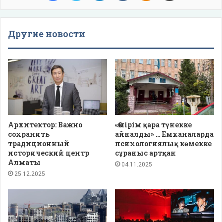
Другие новости
Архитектор: Важно
«Өмірім қара түнекке
сохранить
айналды» … Емханаларда
традиционный
психологиялық көмекке
исторический центр
сұраныс артқан
Алматы
04.11.2025
25.12.2025