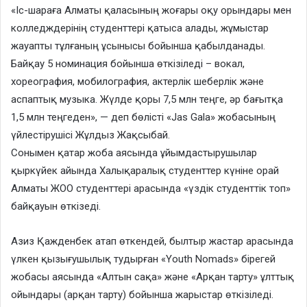
«Іс-шараға Алматы қаласының жоғары оқу орындары мен
колледждерінің студенттері қатыса алады, жұмыстар
жауапты тұлғаның ұсынысы бойынша қабылданады.
Байқау 5 номинация бойынша өткізіледі – вокал,
хореография, мобилография, актерлік шеберлік және
аспаптық музыка. Жүлде қоры 7,5 млн теңге, әр бағытқа
1,5 млн теңгеден», — деп бөлісті «Jas Gala» жобасының
үйлестірушісі Жұлдыз Жақсыбай.
Сонымен қатар жоба аясында ұйымдастырушылар
қыркүйек айында Халықаралық студенттер күніне орай
Алматы ЖОО студенттері арасында «үздік студенттік топ»
байқауын өткізеді.
Азиз Қажденбек атап өткендей, былтыр жастар арасында
үлкен қызығушылық тудырған «Youth Nomads» бірегей
жобасы аясында «Алтын сақа» және «Арқан тарту» ұлттық
ойындары (арқан тарту) бойынша жарыстар өткізіледі.