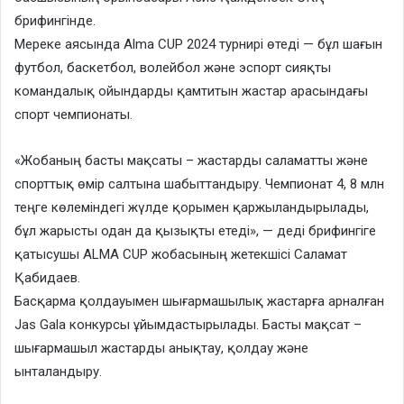
брифингінде.
Мереке аясында Alma CUP 2024 турнирі өтеді — бұл шағын
футбол, баскетбол, волейбол және эспорт сияқты
командалық ойындарды қамтитын жастар арасындағы
спорт чемпионаты.
«Жобаның басты мақсаты – жастарды саламатты және
спорттық өмір салтына шабыттандыру. Чемпионат 4, 8 млн
теңге көлеміндегі жүлде қорымен қаржыландырылады,
бұл жарысты одан да қызықты етеді», — деді брифингіге
қатысушы ALMA CUP жобасының жетекшісі Саламат
Қабидаев.
Басқарма қолдауымен шығармашылық жастарға арналған
Jas Gala конкурсы ұйымдастырылады. Басты мақсат –
шығармашыл жастарды анықтау, қолдау және
ынталандыру.