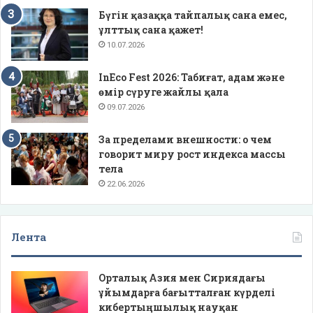
Бүгін қазаққа тайпалық сана емес,
ұлттық сана қажет!
10.07.2026
InEco Fest 2026: Табиғат, адам және
өмір сүруге жайлы қала
09.07.2026
За пределами внешности: о чем
говорит миру рост индекса массы
тела
22.06.2026
Лента
Орталық Азия мен Сириядағы
ұйымдарға бағытталған күрделі
кибертыңшылық науқан