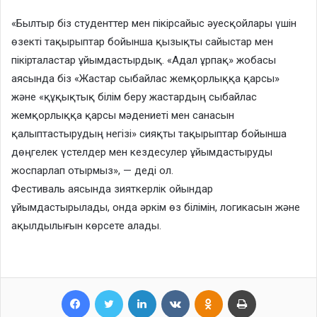
«Былтыр біз студенттер мен пікірсайыс әуесқойлары үшін
өзекті тақырыптар бойынша қызықты сайыстар мен
пікірталастар ұйымдастырдық. «Адал ұрпақ» жобасы
аясында біз «Жастар сыбайлас жемқорлыққа қарсы»
және «құқықтық білім беру жастардың сыбайлас
жемқорлыққа қарсы мәдениеті мен санасын
қалыптастырудың негізі» сияқты тақырыптар бойынша
дөңгелек үстелдер мен кездесулер ұйымдастыруды
жоспарлап отырмыз», — деді ол.
Фестиваль аясында зияткерлік ойындар
ұйымдастырылады, онда әркім өз білімін, логикасын және
ақылдылығын көрсете алады.
Facebook
Twitter
LinkedIn
VKontakte
Odnoklassniki
Print