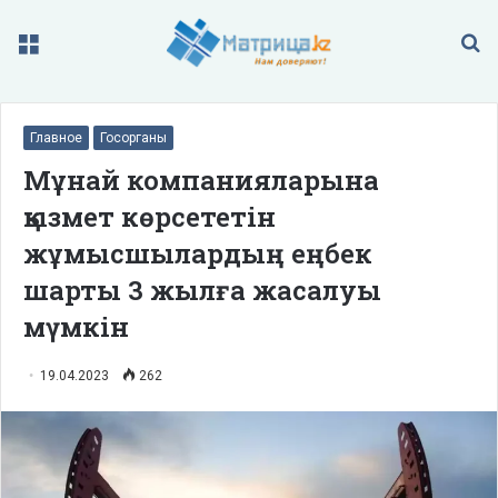
Меню
П
Главное
Госорганы
Мұнай компанияларына
қызмет көрсететін
жұмысшылардың еңбек
шарты 3 жылға жасалуы
мүмкін
19.04.2023
262