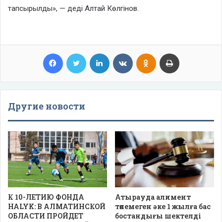
тапсырылды», — деді Алтай Көлгінов.
Facebook
Twitter
LinkedIn
VKontakte
Odnoklassniki
Print
Другие новости
К 10-ЛЕТИЮ ФОНДА
Атырауда алимент
HALYK: В АЛМАТИНСКОЙ
төлемеген әке 1 жылға бас
ОБЛАСТИ ПРОЙДЕТ
бостандығы шектелді