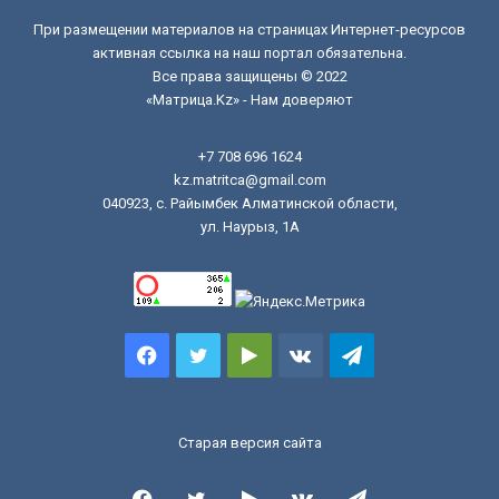
При размещении материалов на страницах Интернет-ресурсов
активная ссылка на наш портал обязательна.
Все права защищены © 2022
«Матрица.Kz» - Нам доверяют
+7 708 696 1624
kz.matritca@gmail.com
040923, с. Райымбек Алматинской области,
ул. Наурыз, 1А
Facebook
Twitter
Google
vk.com
Telegram
Play
Старая версия сайта
Facebook
Twitter
Google
vk.com
Telegram