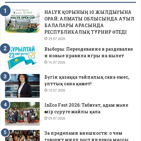
HALYK ҚОРЫНЫҢ 10 ЖЫЛДЫҒЫНА
ОРАЙ: АЛМАТЫ ОБЛЫСЫНДА АУЫЛ
БАЛАЛАРЫ АРАСЫНДА
РЕСПУБЛИКАЛЫҚ ТУРНИР ӨТЕДІ
29.07.2026
Выборы: Переодевание в раздевалке
и новые правила игры на вылет
16.07.2026
Бүгін қазаққа тайпалық сана емес,
ұлттық сана қажет!
10.07.2026
InEco Fest 2026: Табиғат, адам және
өмір сүруге жайлы қала
09.07.2026
За пределами внешности: о чем
говорит миру рост индекса массы