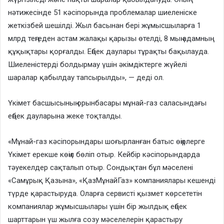
нәтижесінде 51 кәсіпорында проблемалар шиеленіске
жеткізбей шешілді. Жыл басынан бері жұмысшыларға 1
млрд теңгеден астам жалақы қарызы өтелді, 8 мың адамның
құқықтары қорғалды. Еңбек даулары тұрақты бақылауда.
Шиеленістерді болдырмау үшін әкімдіктерге жүйелі
шаралар қабылдау тапсырылды», — деді ол.
Үкімет басшысының орынбасары мұнай-газ саласындағы
еңбек дауларына жеке тоқталды.
«Мұнай-газ кәсіпорындары шоғырланған батыс өңірлерге
Үкімет ерекше көңіл бөліп отыр. Кейбір кәсіпорындарда
тәуекелдер сақталып отыр. Сондықтан бұл мәселені
«Самұрық Қазына», «ҚазМұнайГаз» компаниялары кешенді
түрде қарастыруда. Оларға сервисті қызмет көрсететін
компаниялар жұмысшылары үшін бір жылдық еңбек
шарттарын үш жылға созу мәселелерін қарастыру