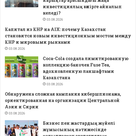
нарықтар арасындағы жаңа
инвестициялық көпірге айналып
келеді?
03.08.2026
Капитал из КНР на AIX: почему Казахстан
становится новым инвестиционным мостом между
КНР и мировыми рынками
03.08.2026
Coca-Cola создала лимитированную
коллекцию баночек Fuse Tea,
вдохновленную ланшафтами
Казахстана
03.08.2026
Обнаружена сложная кампания кибершпионажа,
ориентированная на организации Центральной
Азии и Сирии
03.08.2026
Бизнес пен жастардың жүйелі
жұмысының нәтижесінде
қалыптасқан экологиялық