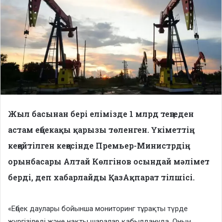
Жыл басынан бері елімізде 1 млрд теңгеден
астам еңбекақы қарызы төленген. Үкіметтің
кеңейтілген кеңесінде Премьер-Министрдің
орынбасары Алтай Көлгінов осындай мәлімет
берді, деп хабарлайды ҚазАқпарат тілшісі.
«Еңбек даулары бойынша мониторинг тұрақты түрде
жүргізіледі және нақты шаралар қабылдануда. Оның