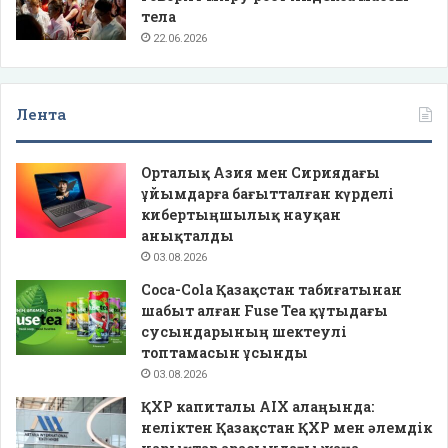
тела
22.06.2026
Лента
Орталық Азия мен Сириядағы
ұйымдарға бағытталған күрделі
кибертыңшылық науқан
анықталды
03.08.2026
Coca-Cola Қазақстан табиғатынан
шабыт алған Fuse Tea құтыдағы
сусындарының шектеулі
топтамасын ұсынды
03.08.2026
ҚХР капиталы AIX алаңында:
неліктен Қазақстан ҚХР мен әлемдік