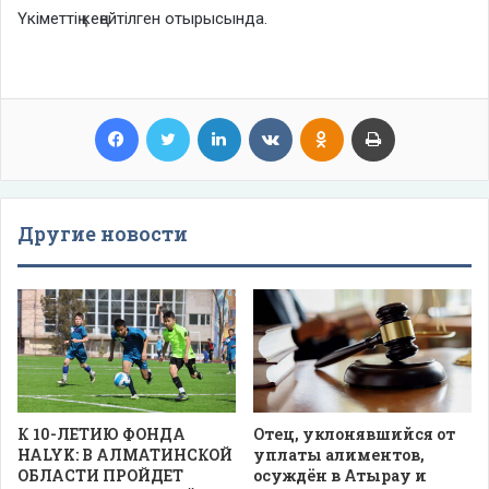
Үкіметтің кеңейтілген отырысында.
Facebook
Twitter
LinkedIn
VKontakte
Odnoklassniki
Print
Другие новости
К 10-ЛЕТИЮ ФОНДА
Отец, уклонявшийся от
HALYK: В АЛМАТИНСКОЙ
уплаты алиментов,
ОБЛАСТИ ПРОЙДЕТ
осуждён в Атырау и