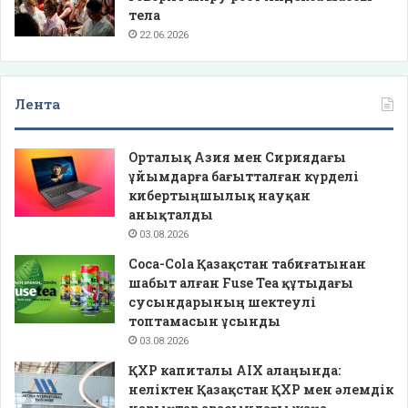
тела
22.06.2026
Лента
Орталық Азия мен Сириядағы
ұйымдарға бағытталған күрделі
кибертыңшылық науқан
анықталды
03.08.2026
Coca-Cola Қазақстан табиғатынан
шабыт алған Fuse Tea құтыдағы
сусындарының шектеулі
топтамасын ұсынды
03.08.2026
ҚХР капиталы AIX алаңында:
неліктен Қазақстан ҚХР мен әлемдік