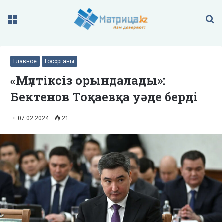
Меню
П
Главное
Госорганы
«Мүлтіксіз орындалады»:
Бектенов Тоқаевқа уәде берді
07.02.2024
21