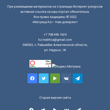
При размещении материалов на страницах Интернет-ресурсов
активная ссылка на наш портал обязательна.
Все права защищены © 2022
«Матрица.Kz» - Нам доверяют
+7 708 696 1624
kz.matritca@gmail.com
040923, с. Райымбек Алматинской области,
ул. Наурыз, 1А
Facebook
Twitter
Google
vk.com
Telegram
Play
Старая версия сайта
Facebook
Twitter
Google
vk.com
Telegram