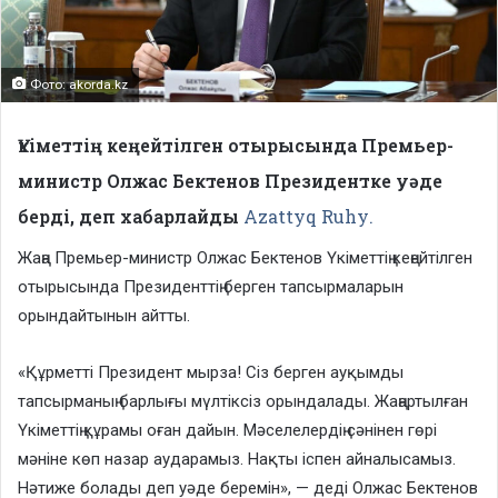
Фото: akorda.kz
Үкіметтің кеңейтілген отырысында Премьер-
министр Олжас Бектенов Президентке уәде
берді, деп хабарлайды
Azattyq Ruhу.
Жаңа Премьер-министр Олжас Бектенов Үкіметтің кеңейтілген
отырысында Президенттің берген тапсырмаларын
орындайтынын айтты.
«Құрметті Президент мырза! Сіз берген ауқымды
тапсырманың барлығы мүлтіксіз орындалады. Жаңартылған
Үкіметтің құрамы оған дайын. Мәселелердің сәнінен гөрі
мәніне көп назар аударамыз. Нақты іспен айналысамыз.
Нәтиже болады деп уәде беремін», — деді Олжас Бектенов