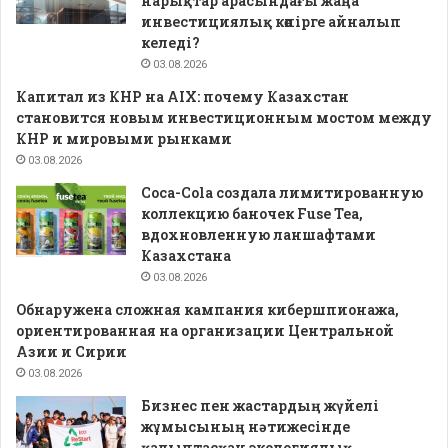
нарықтар арасындағы жаңа
инвестициялық көпірге айналып
келеді?
03.08.2026
Капитал из КНР на AIX: почему Казахстан
становится новым инвестиционным мостом между
КНР и мировыми рынками
03.08.2026
Coca-Cola создала лимитированную
коллекцию баночек Fuse Tea,
вдохновленную ланшафтами
Казахстана
03.08.2026
Обнаружена сложная кампания кибершпионажа,
ориентированная на организации Центральной
Азии и Сирии
03.08.2026
Бизнес пен жастардың жүйелі
жұмысының нәтижесінде
қалыптасқан экологиялық