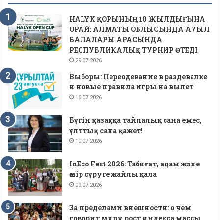
HALYK ҚОРЫНЫҢ 10 ЖЫЛДЫҒЫНА
ОРАЙ: АЛМАТЫ ОБЛЫСЫНДА АУЫЛ
БАЛАЛАРЫ АРАСЫНДА
РЕСПУБЛИКАЛЫҚ ТУРНИР ӨТЕДІ
29.07.2026
Выборы: Переодевание в раздевалке
и новые правила игры на вылет
16.07.2026
Бүгін қазаққа тайпалық сана емес,
ұлттық сана қажет!
10.07.2026
InEco Fest 2026: Табиғат, адам және
өмір сүруге жайлы қала
09.07.2026
За пределами внешности: о чем
говорит миру рост индекса массы