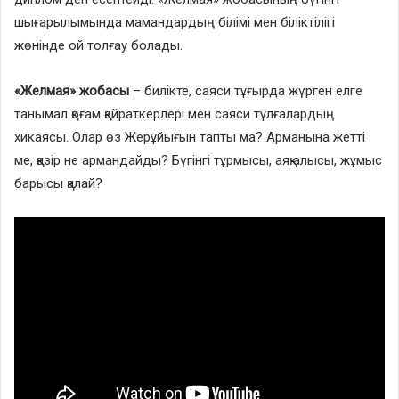
шығарылымында мамандардың білімі мен біліктілігі
жөнінде ой толғау болады.
«Желмая» жобасы
– билікте, саяси тұғырда жүрген елге
танымал қоғам қайраткерлері мен саяси тұлғалардың
хикаясы. Олар өз Жерұйығын тапты ма? Арманына жетті
ме, қазір не армандайды? Бүгінгі тұрмысы, аяқ алысы, жұмыс
барысы қалай?