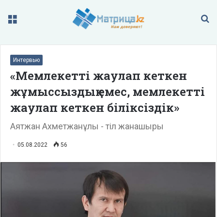
Меню
П
Интервью
«Мемлекетті жаулап кеткен
жұмыссыздық емес, мемлекетті
жаулап кеткен біліксіздік»
Аятжан Ахметжанұлы - тіл жанашыры
05.08.2022
56