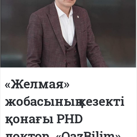
«Желмая»
жобасының кезекті
қонағы PHD
доктор, «QazBilim»