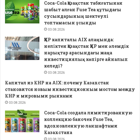
Coca-Cola Қазақстан табиғатынан
шабыт алған Fuse Tea құтыдағы
сусындарының шектеулі
топтамасын ұсынды
03.08.2026
ҚХР капиталы AIX алаңында:
неліктен Қазақстан ҚХР мен әлемдік
нарықтар арасындағы жаңа
инвестициялық көпірге айналып
келеді?
03.08.2026
Капитал из КНР на AIX: почему Казахстан
становится новым инвестиционным мостом между
КНР и мировыми рынками
03.08.2026
Coca-Cola создала лимитированную
коллекцию баночек Fuse Tea,
вдохновленную ланшафтами
Казахстана
03.08.2026