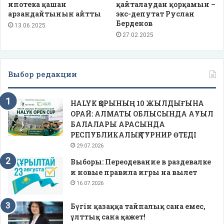
ипотека қашан
қайталаудан қорқамын –
арзандайтынын айтты
экс-депутат Руслан
Берденов
13.06.2025
27.02.2025
Выбор редакции
HALYK ҚОРЫНЫҢ 10 ЖЫЛДЫҒЫНА
ОРАЙ: АЛМАТЫ ОБЛЫСЫНДА АУЫЛ
БАЛАЛАРЫ АРАСЫНДА
РЕСПУБЛИКАЛЫҚ ТУРНИР ӨТЕДІ
29.07.2026
Выборы: Переодевание в раздевалке
и новые правила игры на вылет
16.07.2026
Бүгін қазаққа тайпалық сана емес,
ұлттық сана қажет!