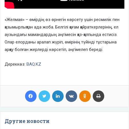
«Желмая» – өмірдің өз өрнегін көрсету үшін ресмилік пен
қазымырлықтан ада жоба. Белгілі қоғам қайраткерлерінің, ел
аузындағы мамандардың әңгімесін қаз-қалпында естисіз.
Олар елорданы аралап жүріп, өмірінің түйінді тұстарына
арқау болған жерлерді көрсетіп, әңгімелеп береді.
Дереккөз:
BAQ.KZ
Facebook
Twitter
LinkedIn
VKontakte
Odnoklassniki
Print
Другие новости