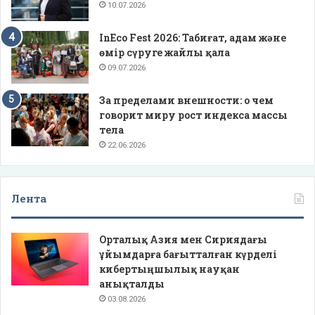
10.07.2026
InEco Fest 2026: Табиғат, адам және
өмір сүруге жайлы қала
09.07.2026
За пределами внешности: о чем
говорит миру рост индекса массы
тела
22.06.2026
Лента
Орталық Азия мен Сириядағы
ұйымдарға бағытталған күрделі
кибертыңшылық науқан
анықталды
03.08.2026