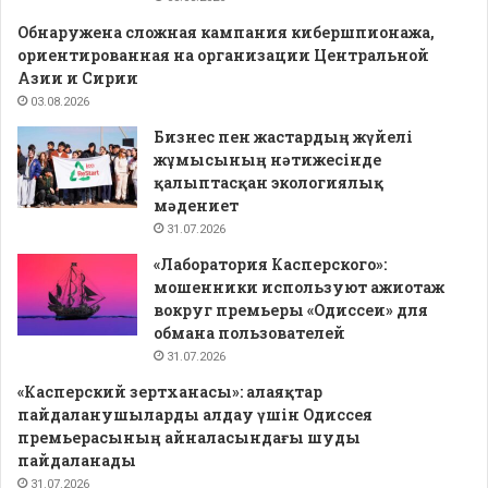
Обнаружена сложная кампания кибершпионажа,
ориентированная на организации Центральной
Азии и Сирии
03.08.2026
Бизнес пен жастардың жүйелі
жұмысының нәтижесінде
қалыптасқан экологиялық
мәдениет
31.07.2026
«Лаборатория Касперского»:
мошенники используют ажиотаж
вокруг премьеры «Одиссеи» для
обмана пользователей
31.07.2026
«Касперский зертханасы»: алаяқтар
пайдаланушыларды алдау үшін Одиссея
премьерасының айналасындағы шуды
пайдаланады
31.07.2026