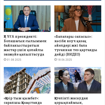
ҚР ҰҒА президенті:
«Балалары сапасыз»:
Болашағын ғылыммен
кәсіби коуч қазақ
байланыстыратын
әйелдері жиі бала
жастар үшін қолайлы
туғаннан тез қартаяды
экожүйе қалыптасуда
дейді (ВИДЕО)
01.08.2025
18.06.2025
«Қазір тым қымбат»:
Қателікті жасаудан
cарапшы Қазақстанда
қорықпаймын,