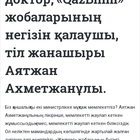
жобаларының
негізін қалаушы,
тіл жанашыры
Аятжан
Ахметжанұлы.
Біз қаншалықты екі министрлікке мұқтаж мемлекетпіз? Аятжан
Ахметжанұлының пікірінше, мемлекетті жаулап кеткен
жұмыссыздық емес, мемлекетті жаулап кеткен біліксіздік.
Ол неліктен мамандардың көпшілігінде жартылай жалған
диплом деп есептейді. «Желмая» жобасының бүгінгі