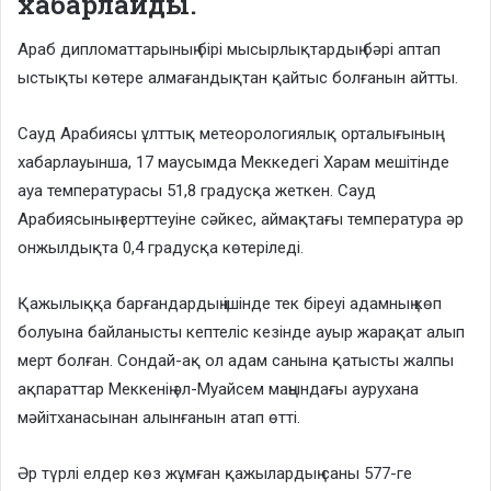
хабарлайды.
Араб дипломаттарының бірі мысырлықтардың бәрі аптап
ыстықты көтере алмағандықтан қайтыс болғанын айтты.
Сауд Арабиясы ұлттық метеорологиялық орталығының
хабарлауынша, 17 маусымда Меккедегі Харам мешітінде
ауа температурасы 51,8 градусқа жеткен. Сауд
Арабиясының зерттеуіне сәйкес, аймақтағы температура әр
онжылдықта 0,4 градусқа көтеріледі.
Қажылыққа барғандардың ішінде тек біреуі адамның көп
болуына байланысты кептеліс кезінде ауыр жарақат алып
мерт болған. Сондай-ақ ол адам санына қатысты жалпы
ақпараттар Меккенің әл-Муайсем маңындағы аурухана
мәйітханасынан алынғанын атап өтті.
Әр түрлі елдер көз жұмған қажылардың саны 577-ге