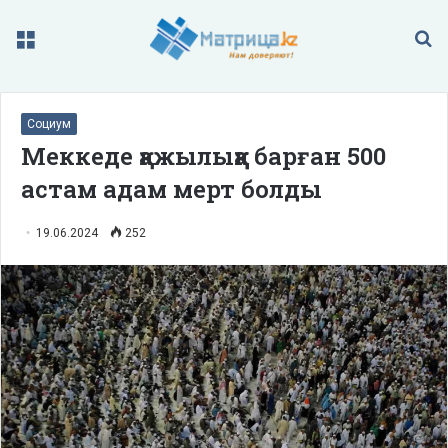
Меню
П
Социум
Меккеде қажылыққа барған 500
астам адам мерт болды
19.06.2024
252