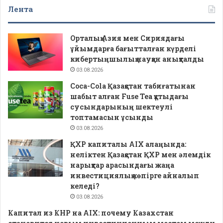
Лента
Орталық Азия мен Сириядағы
ұйымдарға бағытталған күрделі
кибертыңшылық науқан анықталды
03.08.2026
Coca-Cola Қазақстан табиғатынан
шабыт алған Fuse Tea құтыдағы
сусындарының шектеулі
топтамасын ұсынды
03.08.2026
ҚХР капиталы AIX алаңында:
неліктен Қазақстан ҚХР мен әлемдік
нарықтар арасындағы жаңа
инвестициялық көпірге айналып
келеді?
03.08.2026
Капитал из КНР на AIX: почему Казахстан