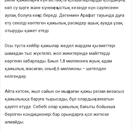
Билік қажыларға күн ыстықта қолшатырларды қолдануға,
көп су ішуге және күннің ең ыстық кезінде күн сәулесінен
аулақ болуға кеңес береді. Дегенмен Арафат тауында дұға
ету секілді көптеген қажылық рәсімдер ашық ауада ұзақ
отыруды қажет етеді.
Осы тұста кейбір қажылар жедел жәрдем қызметтері
шамадан тыс жүктеліп, жол жиектерінде мәйіттерді
көргенін хабарлады. Биыл 1,8 миллионға жуық адам
қажылық жасаған, оның 1,6 миллионы – шетелден
келгендер.
Айта кетсек, жыл сайын он мыңдаған қажы ресми визасыз
қажылыққа баруға тырысады, бұл олардың саяхатын
қауіпті етуде. Себебі олар қажылық бағыты бойынша
берілген кондиционері бар орындарға қол жеткізе
алмайды.