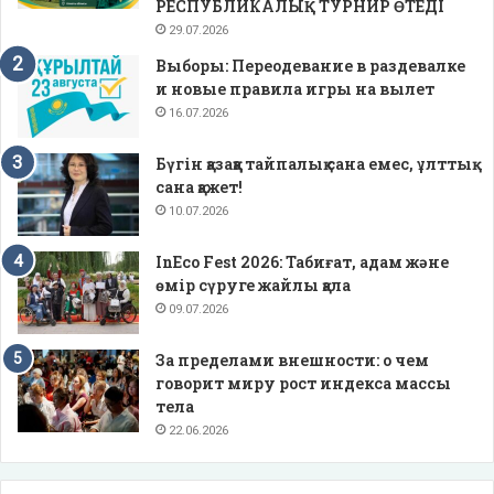
РЕСПУБЛИКАЛЫҚ ТУРНИР ӨТЕДІ
29.07.2026
Выборы: Переодевание в раздевалке
и новые правила игры на вылет
16.07.2026
Бүгін қазаққа тайпалық сана емес, ұлттық
сана қажет!
10.07.2026
InEco Fest 2026: Табиғат, адам және
өмір сүруге жайлы қала
09.07.2026
За пределами внешности: о чем
говорит миру рост индекса массы
тела
22.06.2026