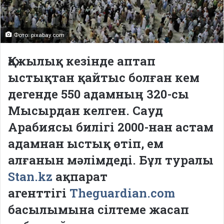
Фото: pixabay.com
Қажылық кезінде аптап
ыстықтан қайтыс болған кем
дегенде 550 адамның 320-сы
Мысырдан келген. Сауд
Арабиясы билігі 2000-нан астам
адамнан ыстық өтіп, ем
алғанын мәлімдеді. Бұл туралы
Stan.kz
ақпарат
агенттігі
Theguardian.com
басылымына сілтеме жасап