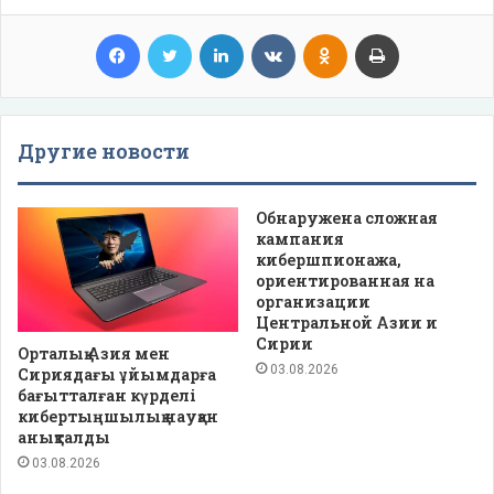
Facebook
Twitter
LinkedIn
VKontakte
Odnoklassniki
Print
Другие новости
Обнаружена сложная
кампания
кибершпионажа,
ориентированная на
организации
Центральной Азии и
Сирии
Орталық Азия мен
03.08.2026
Сириядағы ұйымдарға
бағытталған күрделі
кибертыңшылық науқан
анықталды
03.08.2026