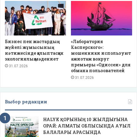
Бизнес пен жастардың
«Лаборатория
жүйелі жұмысының
Касперского»:
нәтижесінде қалыптасқан
мошенники используют
экологиялық мәдениет
ажиотаж вокруг
премьеры «Одиссеи» для
31.07.2026
обмана пользователей
31.07.2026
Выбор редакции
HALYK ҚОРЫНЫҢ 10 ЖЫЛДЫҒЫНА
ОРАЙ: АЛМАТЫ ОБЛЫСЫНДА АУЫЛ
БАЛАЛАРЫ АРАСЫНДА