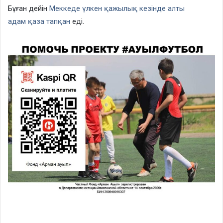
Бұған дейін
Меккеде үлкен қажылық кезінде алты
адам қаза тапқан
еді.