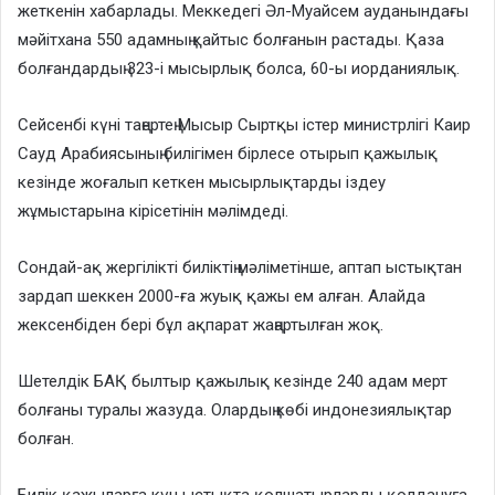
жеткенін хабарлады. Меккедегі Әл-Муайсем ауданындағы
мәйітхана 550 адамның қайтыс болғанын растады. Қаза
болғандардың 323-і мысырлық болса, 60-ы иорданиялық.
Сейсенбі күні таңертең Мысыр Сыртқы істер министрлігі Каир
Сауд Арабиясының билігімен бірлесе отырып қажылық
кезінде жоғалып кеткен мысырлықтарды іздеу
жұмыстарына кірісетінін мәлімдеді.
Сондай-ақ жергілікті биліктің мәліметінше, аптап ыстықтан
зардап шеккен 2000-ға жуық қажы ем алған. Алайда
жексенбіден бері бұл ақпарат жаңартылған жоқ.
Шетелдік БАҚ былтыр қажылық кезінде 240 адам мерт
болғаны туралы жазуда. Олардың көбі индонезиялықтар
болған.