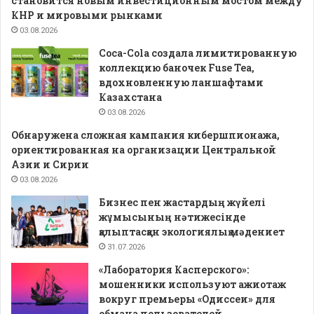
становится новым инвестиционным мостом между
КНР и мировыми рынками
03.08.2026
Coca-Cola создала лимитированную
коллекцию баночек Fuse Tea,
вдохновленную ланшафтами
Казахстана
03.08.2026
Обнаружена сложная кампания кибершпионажа,
ориентированная на организации Центральной
Азии и Сирии
03.08.2026
Бизнес пен жастардың жүйелі
жұмысының нәтижесінде
қалыптасқан экологиялық мәдениет
31.07.2026
«Лаборатория Касперского»:
мошенники используют ажиотаж
вокруг премьеры «Одиссеи» для
обмана пользователей