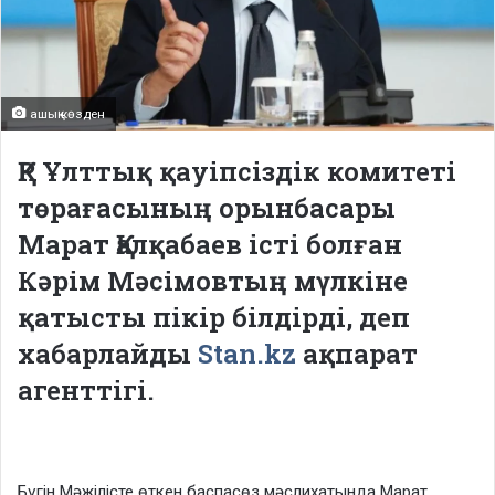
ашық көзден
ҚР Ұлттық қауіпсіздік комитеті
төрағасының орынбасары
Марат Қалқабаев істі болған
Кәрім Мәсімовтың мүлкіне
қатысты пікір білдірді, деп
хабарлайды
Stan.kz
ақпарат
агенттігі.
Бүгін Мәжілісте өткен баспасөз мәслихатында Марат