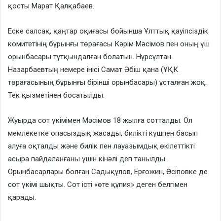
қосты Марат Қалқабаев.
Еске салсақ, қаңтар оқиғасы бойынша Ұлттық қауіпсіздік
комитетінің бұрынғы төрағасы Кәрім Мәсімов пен оның үш
орынбасары тұтқындалған болатын. Нұрсұлтан
Назарбаевтың немере інісі Самат Әбіш қана (ҰҚК
төрағасының бұрынғы бірінші орынбасары) ұсталған жоқ.
Тек қызметінен босатылды.
Жуырда сот үкімімен Мәсімов 18 жылға сотталды. Ол
мемлекетке опасыздық жасады, билікті күшпен басып
алуға оқталды және билік пен лауазымдық өкілеттікті
асыра пайдаланғаны үшін кінәлі деп танылды.
Орынбасарлары болған Садықұлов, Ерғожин, Өсіповке де
сот үкімі шықты. Сот істі «өте құпия» деген белгімен
қарады.