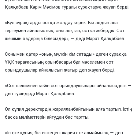
Қалқабаев Кәрім Мәсімов туралы сұрақтарға жауап берді.
«Бұл сұрақтарды сотқа жолдау керек. Біз алдын ала
тергеумен айналыстық, оны аяқтап, сотқа жібердік. Сот
шешімін өздеріңіз білесіздер», — деді Марат Қалқабаев.
Сонымен қатар «оның мүлкін кім сатады» деген сұраққа
ҰҚК төрағасының орынбасары бұл мәселемен сот
орындаушылар айналысып жатыр деп жауап берді.
«Сот шешімінен кейін сот орындаушылары айналысады», —
деп түсіндірді Марат Қалқабаев.
Ол құпия деректердің жарияланбайтынын алға тартып, істің
басқа мәліметтерін айтудан бас тартты.
«Іс өте құпия, біз ештеңені жария ете алмаймыз», — деп