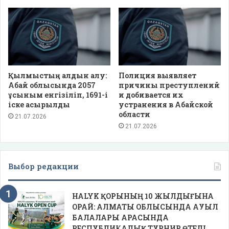
Қылмыстың алдын алу:
Полиция выявляет
Абай облысында 2057
причины преступлений
ұсыным енгізіліп, 1691-і
и добивается их
іске асырылды
устранения в Абайской
области
21.07.2026
21.07.2026
Выбор редакции
HALYK ҚОРЫНЫҢ 10 ЖЫЛДЫҒЫНА
ОРАЙ: АЛМАТЫ ОБЛЫСЫНДА АУЫЛ
БАЛАЛАРЫ АРАСЫНДА
РЕСПУБЛИКАЛЫҚ ТУРНИР ӨТЕДІ