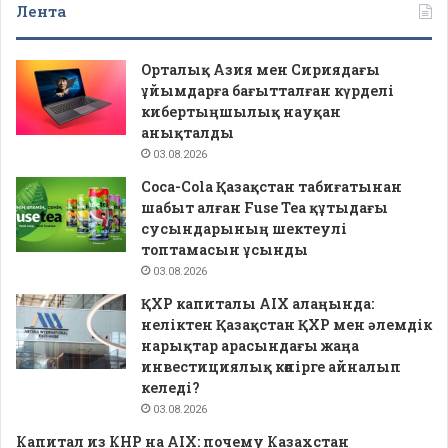
Лента
Орталық Азия мен Сириядағы
ұйымдарға бағытталған күрделі
кибертыңшылық науқан
анықталды
03.08.2026
Coca-Cola Қазақстан табиғатынан
шабыт алған Fuse Tea құтыдағы
сусындарының шектеулі
топтамасын ұсынды
03.08.2026
ҚХР капиталы AIX алаңында:
неліктен Қазақстан ҚХР мен әлемдік
нарықтар арасындағы жаңа
инвестициялық көпірге айналып
келеді?
03.08.2026
Капитал из КНР на AIX: почему Казахстан