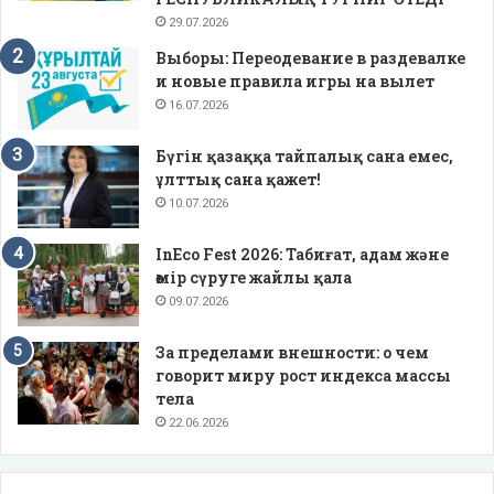
29.07.2026
Выборы: Переодевание в раздевалке
и новые правила игры на вылет
16.07.2026
Бүгін қазаққа тайпалық сана емес,
ұлттық сана қажет!
10.07.2026
InEco Fest 2026: Табиғат, адам және
өмір сүруге жайлы қала
09.07.2026
За пределами внешности: о чем
говорит миру рост индекса массы
тела
22.06.2026