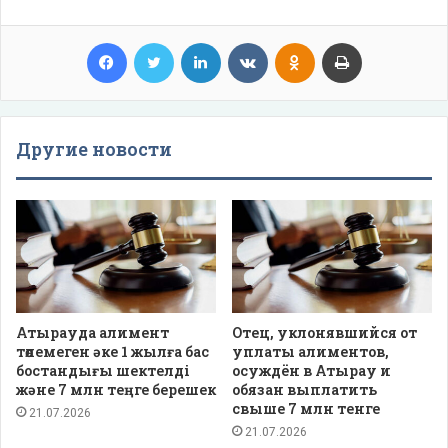
Facebook
Twitter
LinkedIn
VKontakte
Odnoklassniki
Print
Другие новости
Атырауда алимент
Отец, уклонявшийся от
төлемеген әке 1 жылға бас
уплаты алиментов,
бостандығы шектелді
осуждён в Атырау и
және 7 млн теңге берешек
обязан выплатить
свыше 7 млн тенге
21.07.2026
21.07.2026