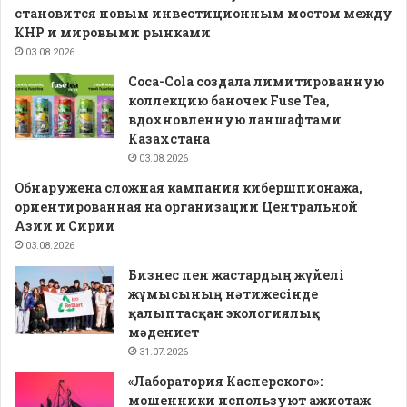
становится новым инвестиционным мостом между
КНР и мировыми рынками
03.08.2026
Coca-Cola создала лимитированную
коллекцию баночек Fuse Tea,
вдохновленную ланшафтами
Казахстана
03.08.2026
Обнаружена сложная кампания кибершпионажа,
ориентированная на организации Центральной
Азии и Сирии
03.08.2026
Бизнес пен жастардың жүйелі
жұмысының нәтижесінде
қалыптасқан экологиялық
мәдениет
31.07.2026
«Лаборатория Касперского»:
мошенники используют ажиотаж