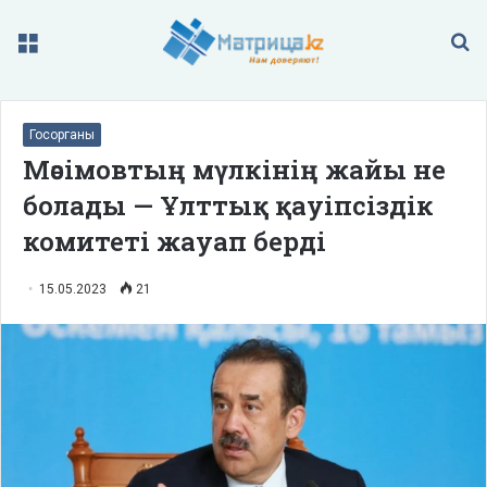
Меню
П
Госорганы
Мәсімовтың мүлкінің жайы не
болады — Ұлттық қауіпсіздік
комитеті жауап берді
15.05.2023
21