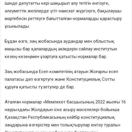
ішінде депутатты кері шақырып алу тетігін енгізуге,
әлеуметтік желілерде үгіт-наисхат жүргізуге, бақылаушы
мәртебесін реттеуге бағытталған нормаларды қарастыру
ұсынылады.
Бұдан өзге, заң жобасында аудандар мен облыстық
маңызы бар қалалардың әкімдерін сайлау институтын
кезең-кезеңімен ұзартуға қатысты нормалар бар.
Заң жобасында Есеп комитетінің атауын Жоғарғы есеп
палатасы деп өзгертуге және Конституциялық Сотты
құруға қатысты түзетулер де бар.
Аталған нормалар «Мемлекет басшысының 2022 жылғы 16
наурыздағы Жолдауын іске асыру мәселелері бойынша
Қазақстан Республикасының кейбір конституциялық
заңдарына өзгерістер мен толықтырулар енгізу туралы»