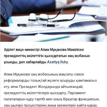
Әділет вице-министрі Алма Мұқанова Мәжіліске
президенттің өкілеттігін қысқартатын заң жобасын
ұсынды, деп хабарлайды
Azattyq Ruhy
.
Алма Мұқанова заң жобасының мақсаты саяси
реформаларды толықтай жүзеге асыруды қамтамасыз
ету, яғни Президент Жолдауында айтылғандай,
президенттің өкілеттіктерін қысқарту, Парламент
палаталарын құру тәртібі мен оның бірқатар функциясын,
заң шығару процестерінің жаңа ережелерін қайта қарау,