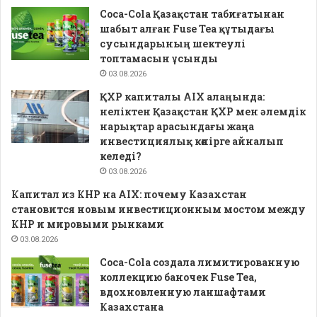
Coca-Cola Қазақстан табиғатынан
шабыт алған Fuse Tea құтыдағы
сусындарының шектеулі
топтамасын ұсынды
03.08.2026
ҚХР капиталы AIX алаңында:
неліктен Қазақстан ҚХР мен әлемдік
нарықтар арасындағы жаңа
инвестициялық көпірге айналып
келеді?
03.08.2026
Капитал из КНР на AIX: почему Казахстан
становится новым инвестиционным мостом между
КНР и мировыми рынками
03.08.2026
Coca-Cola создала лимитированную
коллекцию баночек Fuse Tea,
вдохновленную ланшафтами
Казахстана