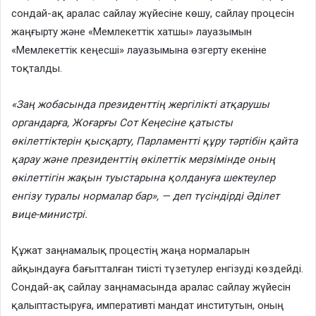
сондай-ақ аралас сайлау жүйесіне көшу, сайлау процесін
жаңғырту және «Мемлекеттік хатшы» лауазымын
«Мемлекеттік кеңесші» лауазымына өзгерту екеніне
тоқталды.
«Заң жобасында президенттің жергілікті атқарушы
органдарға, Жоғарғы Сот Кеңесіне қатысты
өкілеттіктерін қысқарту, Парламентті құру тәртібін қайта
қарау және президенттің өкілеттік мерзімінде оның
өкілеттігін жақын туыстарына қолдануға шектеулер
енгізу туралы нормалар бар», — деп түсіндірді Әділет
вице-министрі.
Құжат заңнамалық процестің жаңа нормаларын
айқындауға бағытталған тиісті түзетулер енгізуді көздейді.
Сондай-ақ сайлау заңнамасында аралас сайлау жүйесін
қалыптастыруға, императивті мандат институтын, оның