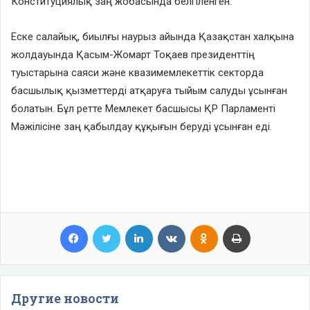
Конституциялық заң жобасында белгіленген.
Еске салайық, биылғы наурыз айында Қазақстан халқына
жолдауында Қасым-Жомарт Тоқаев президенттің
туыстарына саяси және квазимемлекеттік секторда
басшылық қызметтерді атқаруға тыйым салуды ұсынған
болатын. Бұл ретте Мемлекет басшысы ҚР Парламенті
Мәжілісіне заң қабылдау құқығын беруді ұсынған еді.
Facebook
Twitter
LinkedIn
VKontakte
Odnoklassniki
Print
Другие новости