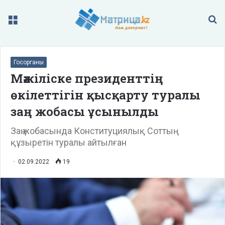
Меню
П
Госорганы
Мәжіліске президенттің
өкілеттігін қысқарту туралы
заң жобасы ұсынылды
Заң жобасында Конституциялық Соттың
құзыретін туралы айтылған
02.09.2022
19