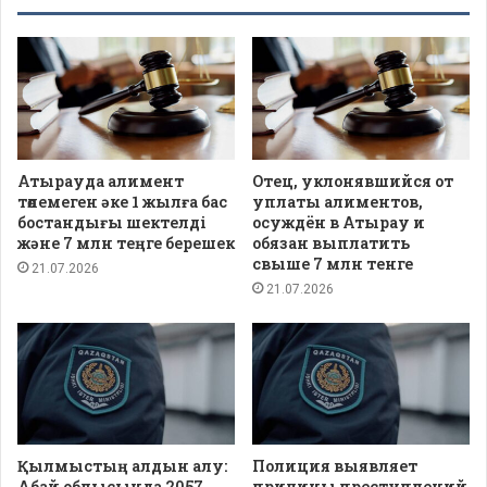
Атырауда алимент
Отец, уклонявшийся от
төлемеген әке 1 жылға бас
уплаты алиментов,
бостандығы шектелді
осуждён в Атырау и
және 7 млн теңге берешек
обязан выплатить
свыше 7 млн тенге
21.07.2026
21.07.2026
Қылмыстың алдын алу:
Полиция выявляет
Абай облысында 2057
причины преступлений