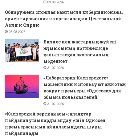
03.08.2026
Обнаружена сложная кампания кибершпионажа,
ориентированная на организации Центральной
Азии и Сирии
03.08.2026
Бизнес пен жастардың жүйелі
жұмысының нәтижесінде
қалыптасқан экологиялық
мәдениет
31.07.2026
«Лаборатория Касперского»:
мошенники используют ажиотаж
вокруг премьеры «Одиссеи» для
обмана пользователей
31.07.2026
«Касперский зертханасы»: алаяқтар
пайдаланушыларды алдау үшін Одиссея
премьерасының айналасындағы шуды
пайдаланады