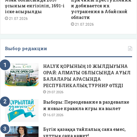
ұсыным енгізіліп, 1691-і
и добивается их
іске асырылды
устранения в Абайской
области
21.07.2026
21.07.2026
Выбор редакции
HALYK ҚОРЫНЫҢ 10 ЖЫЛДЫҒЫНА
ОРАЙ: АЛМАТЫ ОБЛЫСЫНДА АУЫЛ
БАЛАЛАРЫ АРАСЫНДА
РЕСПУБЛИКАЛЫҚ ТУРНИР ӨТЕДІ
29.07.2026
Выборы: Переодевание в раздевалке
и новые правила игры на вылет
16.07.2026
Бүгін қазаққа тайпалық сана емес,
ұлттық сана қажет!