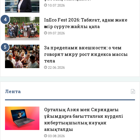
10.07.2026
InEco Fest 2026: Табиғат, адам және
өмір сүруге жайлы қала
09.07.2026
За пределами внешности: о чем
говорит миру рост индекса массы
тела
22.06.2026
Лента
Орталық Азия мен Сириядағы
ұйымдарға бағытталған күрделі
кибертыңшылық науқан
анықталды
03.08.2026