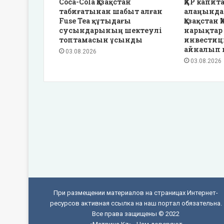
Coca-Cola Қазақстан
ҚХР капит
табиғатынан шабыт алған
алаңында:
Fuse Tea құтыдағы
Қазақстан 
сусындарының шектеулі
нарықтар
топтамасын ұсынды
инвестиц
айналып 
03.08.2026
03.08.2026
При размещении материалов на страницах Интернет-
ресурсов активная ссылка на наш портал обязательна.
Все права защищены © 2022