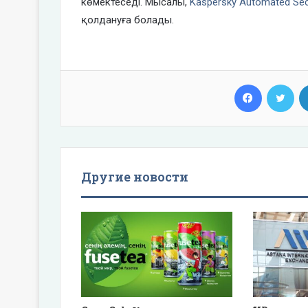
көмектеседі. Мысалы,
Kaspersky Automated Sec
қолдануға болады.
Facebook
Twi
Другие новости