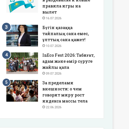
правила игры на
вылет
16.07.2026
Бүгін қазаққа
тайпалық сана емес,
ұлттық сана қажет!
10.07.2026
InEco Fest 2026: Табиғат,
адам және өмір сүруге
жайлы қала
09.07.2026
За пределами
внешности: о чем
говорит миру рост
индекса массы тела
22.06.2026