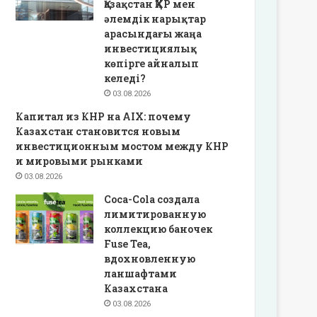
Қазақстан ҚХР мен
әлемдік нарықтар
арасындағы жаңа
инвестициялық
көпірге айналып
келеді?
03.08.2026
Капитал из КНР на AIX: почему
Казахстан становится новым
инвестиционным мостом между КНР
и мировыми рынками
03.08.2026
Coca-Cola создала
лимитированную
коллекцию баночек
Fuse Tea,
вдохновленную
ланшафтами
Казахстана
03.08.2026