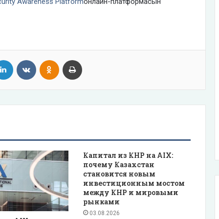
urity Awareness Platform
онлайн-платформасын
tter
LinkedIn
VKontakte
Odnoklassniki
Print
Капитал из КНР на AIX:
почему Казахстан
становится новым
инвестиционным мостом
между КНР и мировыми
рынками
03.08.2026