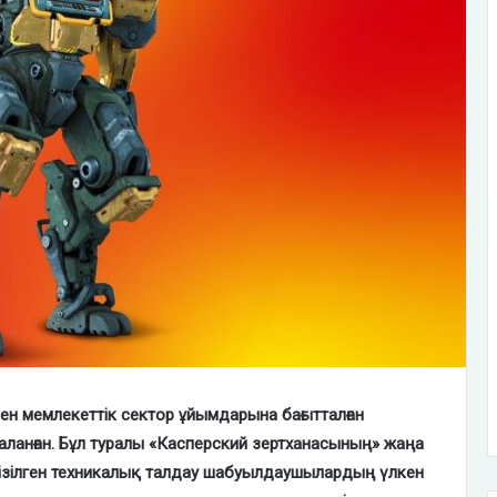
нен мемлекеттік сектор ұйымдарына бағытталған
ланған. Бұл туралы «Касперский зертханасының» жаңа
гізілген техникалық талдау шабуылдаушылардың үлкен