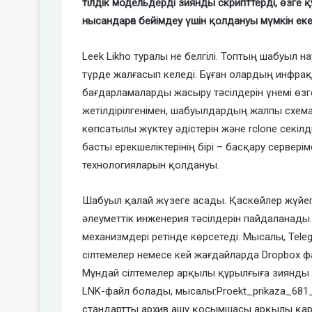
тілдік модельдерді зиянды скрипттерді, өзге
нысандарға бейімдеу үшін қолдануы мүмкін екен
Leek Likho туралы не белгілі
.
Топтың шабуыл нау
түрде жалғасып келеді. Бұған олардың инфра
бағдарламаларды жасыру тәсілдерін үнемі өзг
жетілдірілгенімен, шабуылдардың жалпы схема
көпсатылы жүктеу әдістерін және rclone секі
басты ерекшеліктерінің бірі – басқару сервері
технологияларын қолдануы.
Шабуыл қалай жүзеге асады
.
Қаскөйлер жүйеге
әлеуметтік инженерия тәсілдерін пайдаланад
механизмдері ретінде көрсетеді. Мысалы, Tel
сілтемелер немесе кей жағдайларда Dropbox фа
Мұндай сілтемелер арқылы құрылғыға зиянды а
LNK-файл болады, мысалы:
Proekt_prikaza_681_
стандартты архив ашу қосымшасы арқылы қарағ