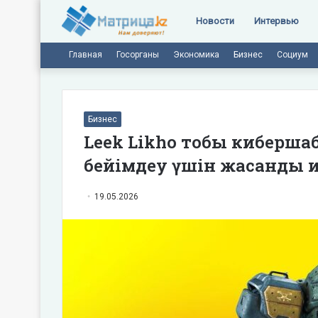
Новости
Интервью
Главная
Госорганы
Экономика
Бизнес
Социум
Бизнес
Leek Likho тобы киберш
бейімдеу үшін жасанды и
19.05.2026