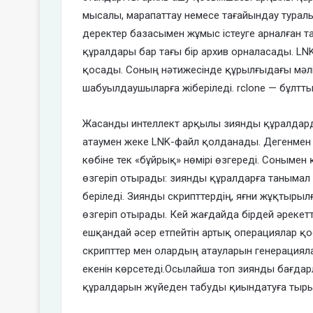
мысалы, марапаттау немесе тағайындау туралы
деректер базасымен жұмыс істеуге арналған
құралдары бар тағы бір архив орналасады.
LN
қосады. Соның нәтижесінде құрылғыдағы мәлі
шабуылдаушыларға жіберіледі. rclone — бұлтт
Жасанды интеллект арқылы зиянды құралдар
атаумен жеке LNK-файл қолданады. Дегенмен
көбіне тек «бұйрық» нөмірі өзгереді. Сонымен
өзгеріп отырады: зиянды құралдарға танымал
беріледі.
Зиянды скрипттердің, яғни жұқтыры
өзгеріп отырады. Кей жағдайда бірдей әрекет
ешқандай әсер етпейтін артық операциялар қ
скрипттер мен олардың атауларын генерацияла
екенін көрсетеді.Осылайша топ зиянды бағдар
құралдарын жүйеден табуды қиындатуға тыр