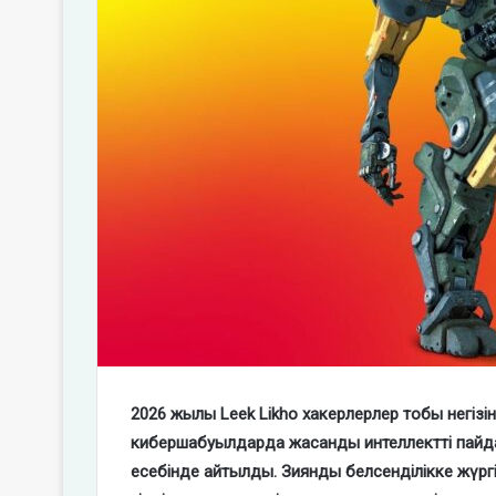
2026 жылы Leek Likho
хакерлерлер
тобы негізі
кибершабуылдарда жасанды интеллектті пайда
есебінде айтылды. Зиянды белсенділікке жүр