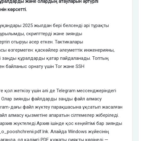
 құралдарды және олардың атауларын әртүрлі
ін көрсетті.
қандары 2025 жылдан бері белсенді әрі тұрақты
құрылымды, скрипттерді және зиянды
ертіп отыруы әсер еткен. Тактикалары
сы өзгермеген: қаскөйлер әлеуметтік инженерияны,
лді заңды құралдарды қатар пайдаланады. Топтың
мен байланыс орнату үшін Tor және SSH
 қол жеткізу үшін әлі де Telegram мессенджеріндегі
ы. Олар зиянды файлдарды заңды файл алмасу
egram-дағы файл жүктеу парақшасына ұқсатып жасалған
йл алмасу қызметіне апаратын сілтемелер жіберіледі.
рхив жүктеледі.Архив ішінде қос кеңейтімі бар зиянды
o_pooshchrenii.pdf.lnk.
Алайда Windows жүйесінің
анда, ол кәдімгі PDF құжаты сияқты көрінеді —