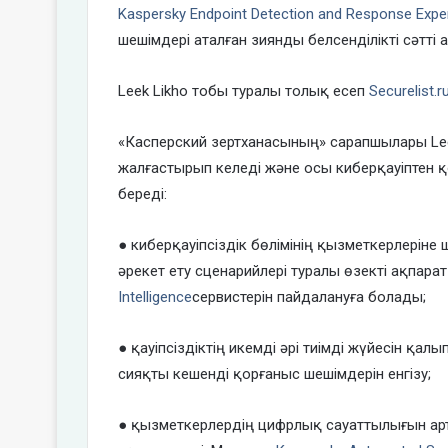
Kaspersky Endpoint Detection and Response Expe
шешімдері аталған зиянды белсенділікті сәтті
Leek Likho тобы туралы толық есеп
Securelist.
«Касперский зертханасының» сарапшылары Lee
жалғастырып келеді және осы киберқауіптен 
береді:
● киберқауіпсіздік бөлімінің қызметкерлерін
әрекет ету сценарийлері туралы өзекті ақпарат
Intelligence
сервистерін пайдалануға болады;
● қауіпсіздіктің икемді әрі тиімді жүйесін қал
сияқты кешенді қорғаныс шешімдерін енгізу;
● қызметкерлердің цифрлық сауаттылығын артт