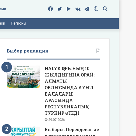
Facebook
Twitter
Google
vk.com
Telegram
Switch
Поиск
ама
вки
Регионы
Play
skin
Выбор редакции
HALYK ҚОРЫНЫҢ 10
ЖЫЛДЫҒЫНА ОРАЙ:
АЛМАТЫ
ОБЛЫСЫНДА АУЫЛ
БАЛАЛАРЫ
АРАСЫНДА
РЕСПУБЛИКАЛЫҚ
ТУРНИР ӨТЕДІ
29.07.2026
Выборы: Переодевание
в раздевалке и новые