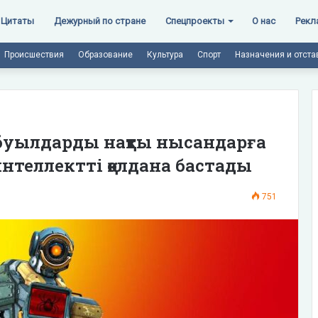
Цитаты
Дежурный по стране
Спецпроекты
О нас
Рекл
Происшествия
Образование
Культура
Спорт
Назначения и отста
абуылдарды нақты нысандарға
нтеллектті қолдана бастады
751