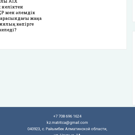
алы AIX
 неліктен
ҚХР мен әлемдік
 арасындағы жаңа
иялық көпірге
келеді?
+7 708 696 1624
kz.matritca@gmail.com
040923, с. Райымбек Алматинской области,