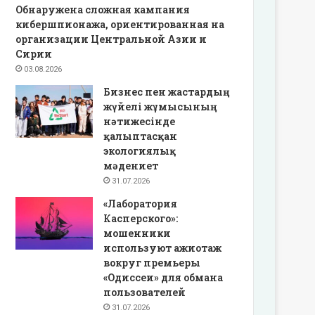
Обнаружена сложная кампания
кибершпионажа, ориентированная на
организации Центральной Азии и
Сирии
03.08.2026
Бизнес пен жастардың
жүйелі жұмысының
нәтижесінде
қалыптасқан
экологиялық
мәдениет
31.07.2026
«Лаборатория
Касперского»:
мошенники
используют ажиотаж
вокруг премьеры
«Одиссеи» для обмана
пользователей
31.07.2026