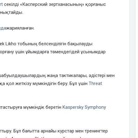
rt
секілді «Касперский зертханасының» қорғаныс
 анықтайды.
ruда
жарияланған.
k Likho тобының белсенділігін бақылауды
қорғану үшін ұйымдарға төмендегідей ұсынымдар
е шабуылдаушылардың жаңа тактикалары, әдістері мен
қа қол жеткізу мүмкіндігін беру. Бұл үшін
Threat
ыптастыруға мүмкіндік беретін
Kaspersky Symphony
ыру. Бұл бағытта арнайы курстар мен тренингтер