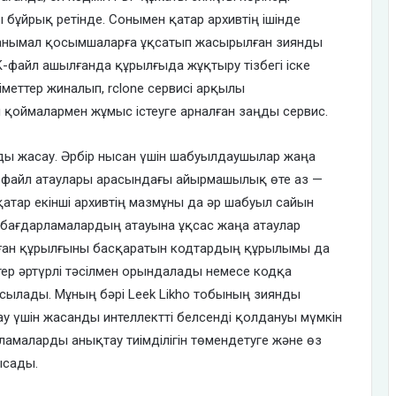
 бұйрық ретінде. Сонымен қатар архивтің ішінде
 танымал қосымшаларға ұқсатып жасырылған зиянды
K-файл аш
ылғанда
құрылғы
да
жұқтыру тізбегі іске
меттер жиналып, rclone сервисі арқылы
ы қоймалармен жұмыс істеуге арналған заңды сервис.
ды жасау
.
Әрбір нысан үшін шабуылдаушылар жаңа
 файл атаулары арасындағы айырмашылық өте аз —
 қатар екінші архивтің мазмұны да әр шабуыл сайын
 бағдарламалардың атауына ұқсас жаңа атаулар
лған құрылғыны басқаратын кодтардың құрылымы да
тер әртүрлі тәсілмен орындалады немесе кодқа
осылады. Мұның бәрі Leek Likho тобының зиянды
у үшін жасанды интеллектті белсенді қолдануы мүмкін
ламаларды анықтау тиімділігін төмендетуге және өз
ысады.