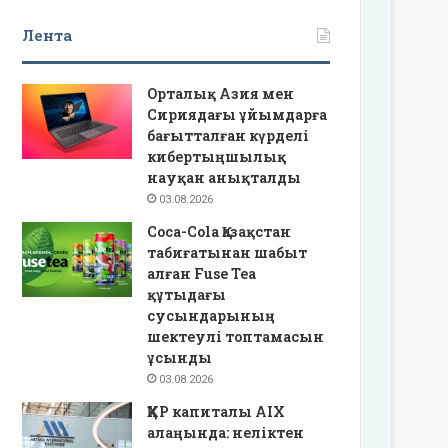
Лента
Орталық Азия мен
Сириядағы ұйымдарға
бағытталған күрделі
кибертыңшылық
науқан анықталды
03.08.2026
Coca-Cola Қазақстан
табиғатынан шабыт
алған Fuse Tea
құтыдағы
сусындарының
шектеулі топтамасын
ұсынды
03.08.2026
ҚХР капиталы AIX
алаңында: неліктен