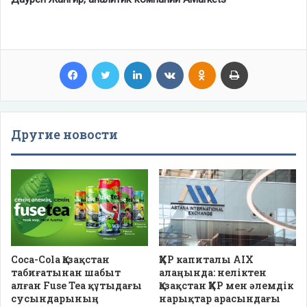
Facebook
Twitter
LinkedIn
VKontakte
Odnoklassniki
Print
Другие новости
Coca-Cola Қазақстан
ҚХР капиталы AIX
табиғатынан шабыт
алаңында: неліктен
алған Fuse Tea құтыдағы
Қазақстан ҚХР мен әлемдік
сусындарының
нарықтар арасындағы