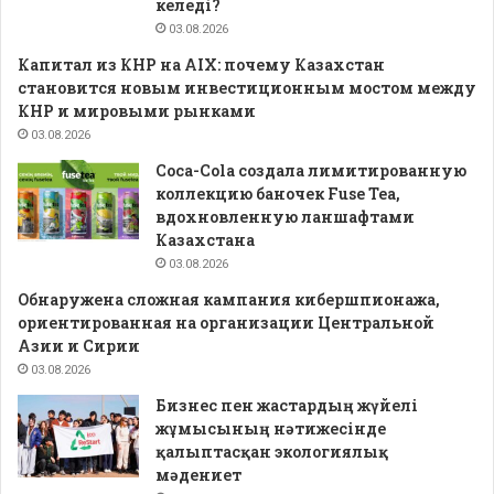
келеді?
03.08.2026
Капитал из КНР на AIX: почему Казахстан
становится новым инвестиционным мостом между
КНР и мировыми рынками
03.08.2026
Coca-Cola создала лимитированную
коллекцию баночек Fuse Tea,
вдохновленную ланшафтами
Казахстана
03.08.2026
Обнаружена сложная кампания кибершпионажа,
ориентированная на организации Центральной
Азии и Сирии
03.08.2026
Бизнес пен жастардың жүйелі
жұмысының нәтижесінде
қалыптасқан экологиялық
мәдениет