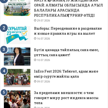
HALYK ҚОРЫНЫҢ 10 ЖЫЛДЫҒЫНА
ОРАЙ: АЛМАТЫ ОБЛЫСЫНДА АУЫЛ
БАЛАЛАРЫ АРАСЫНДА
РЕСПУБЛИКАЛЫҚ ТУРНИР ӨТЕДІ
29.07.2026
Выборы: Переодевание в раздевалке
и новые правила игры на вылет
16.07.2026
Бүгін қазаққа тайпалық сана емес,
ұлттық сана қажет!
10.07.2026
InEco Fest 2026: Табиғат, адам және
өмір сүруге жайлы қала
09.07.2026
За пределами внешности: о чем
говорит миру рост индекса массы
тела