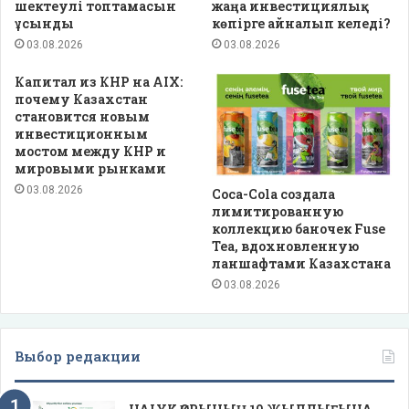
шектеулі топтамасын
жаңа инвестициялық
ұсынды
көпірге айналып келеді?
03.08.2026
03.08.2026
Капитал из КНР на AIX:
почему Казахстан
становится новым
инвестиционным
мостом между КНР и
мировыми рынками
03.08.2026
Coca-Cola создала
лимитированную
коллекцию баночек Fuse
Tea, вдохновленную
ланшафтами Казахстана
03.08.2026
Выбор редакции