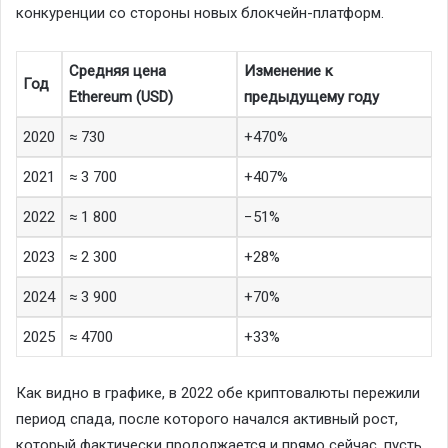
конкуренции со стороны новых блокчейн-платформ.
Средняя цена
Изменение к
Год
Ethereum (USD)
предыдущему году
2020
≈ 730
+470%
2021
≈ 3 700
+407%
2022
≈ 1 800
−51%
2023
≈ 2 300
+28%
2024
≈ 3 900
+70%
2025
≈ 4700
+33%
Как видно в графике, в 2022 обе криптовалюты пережили
период спада, после которого начался активный рост,
который фактически продолжается и прямо сейчас, пусть