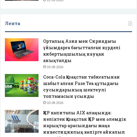
22.06.2026
Лента
Орталық Азия мен Сириядағы
ұйымдарға бағытталған күрделі
кибертыңшылық науқан
анықталды
03.08.2026
Coca-Cola Қазақстан табиғатынан
шабыт алған Fuse Tea құтыдағы
сусындарының шектеулі
топтамасын ұсынды
03.08.2026
ҚХР капиталы AIX алаңында:
неліктен Қазақстан ҚХР мен әлемдік
нарықтар арасындағы жаңа
инвестициялық көпірге айналып