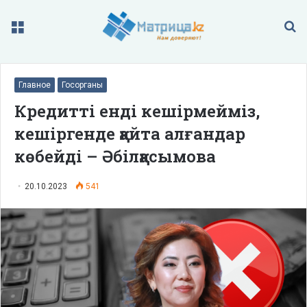
Меню
П
Главное
Госорганы
Кредитті енді кешірмейміз,
кешіргенде қайта алғандар
көбейді – Әбілқасымова
20.10.2023
541