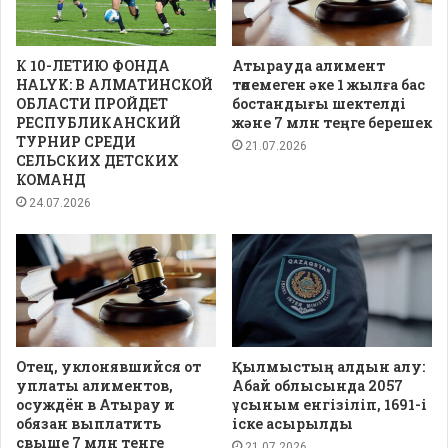
К 10-ЛЕТИЮ ФОНДА
Атырауда алимент
HALYK: В АЛМАТИНСКОЙ
төлемеген әке 1 жылға бас
ОБЛАСТИ ПРОЙДЕТ
бостандығы шектелді
РЕСПУБЛИКАНСКИЙ
және 7 млн теңге берешек
ТУРНИР СРЕДИ
21.07.2026
СЕЛЬСКИХ ДЕТСКИХ
КОМАНД
24.07.2026
Отец, уклонявшийся от
Қылмыстың алдын алу:
уплаты алиментов,
Абай облысында 2057
осуждён в Атырау и
ұсыным енгізіліп, 1691-і
обязан выплатить
іске асырылды
свыше 7 млн тенге
21.07.2026