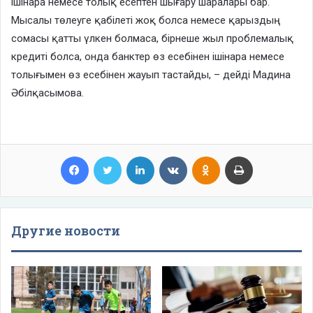
ішінара немесе толық есептен шығару шаралары бар.
Мысалы төлеуге қабілеті жоқ болса немесе қарыздың
сомасы қатты үлкен болмаса, бірнеше жыл проблемалық
кредиті болса, онда банктер өз есебінен ішінара немесе
толығымен өз есебінен жауып тастайды, – дейді Мадина
Әбілқасымова.
Facebook
Twitter
LinkedIn
VKontakte
Odnoklassniki
Print
Другие новости