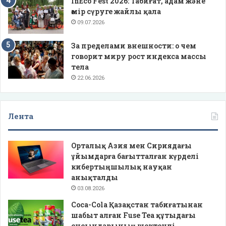
InEco Fest 2026: Табиғат, адам және
өмір сүруге жайлы қала
09.07.2026
За пределами внешности: о чем
говорит миру рост индекса массы
тела
22.06.2026
Лента
Орталық Азия мен Сириядағы
ұйымдарға бағытталған күрделі
кибертыңшылық науқан
анықталды
03.08.2026
Coca-Cola Қазақстан табиғатынан
шабыт алған Fuse Tea құтыдағы
сусындарының шектеулі