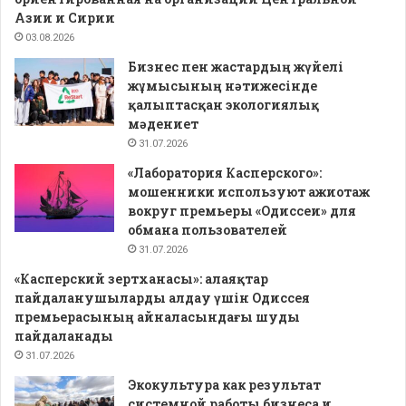
Азии и Сирии
03.08.2026
Бизнес пен жастардың жүйелі
жұмысының нәтижесінде
қалыптасқан экологиялық
мәдениет
31.07.2026
«Лаборатория Касперского»:
мошенники используют ажиотаж
вокруг премьеры «Одиссеи» для
обмана пользователей
31.07.2026
«Касперский зертханасы»: алаяқтар
пайдаланушыларды алдау үшін Одиссея
премьерасының айналасындағы шуды
пайдаланады
31.07.2026
Экокультура как результат
системной работы бизнеса и