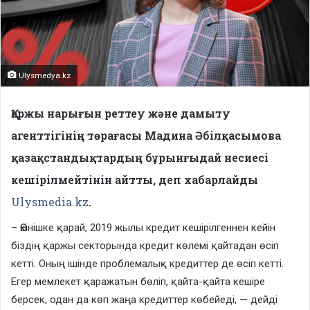
Ulysmedya.kz
Қаржы нарығын реттеу және дамыту
агенттігінің төрағасы Мадина Әбілқасымова
қазақстандықтардың бұрынғыдай несиесі
кешірілмейтінін айтты, деп хабарлайды
Ulysmedia.kz
.
– Өкінішке қарай, 2019 жылы кредит кешірілгеннен кейін
біздің қаржы секторында кредит көлемі қайтадан өсіп
кетті. Оның ішінде проблемалық кредиттер де өсіп кетті.
Егер мемлекет қаражатын бөліп, қайта-қайта кешіре
берсек, одан да көп жаңа кредиттер көбейеді, — дейді