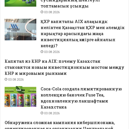
топтамасын ұсынды
03.08.2026
ҚХР капиталы AIX алаңында:
неліктен Қазақстан ҚХР мен әлемдік
нарықтар арасындағы жаңа
инвестициялық көпірге айналып
келеді?
03.08.2026
Капитал из КНР на AIX: почему Казахстан
становится новым инвестиционным мостом между
КНР и мировыми рынками
03.08.2026
Coca-Cola создала лимитированную
коллекцию баночек Fuse Tea,
вдохновленную ланшафтами
Казахстана
03.08.2026
Обнаружена сложная кампания кибершпионажа,
ориентированная на организации Центральной