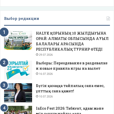
Выбор редакции
HALYK ҚОРЫНЫҢ 10 ЖЫЛДЫҒЫНА
ОРАЙ: АЛМАТЫ ОБЛЫСЫНДА АУЫЛ
БАЛАЛАРЫ АРАСЫНДА
РЕСПУБЛИКАЛЫҚ ТУРНИР ӨТЕДІ
29.07.2026
Выборы: Переодевание в раздевалке
и новые правила игры на вылет
16.07.2026
Бүгін қазаққа тайпалық сана емес,
ұлттық сана қажет!
10.07.2026
InEco Fest 2026: Табиғат, адам және
өмір сүруге жайлы қала