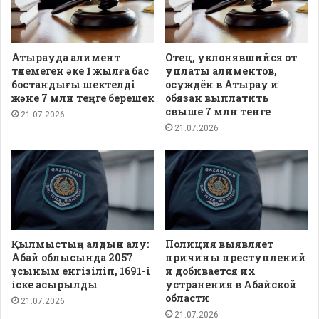
Атырауда алимент
Отец, уклонявшийся от
төлемеген әке 1 жылға бас
уплаты алиментов,
бостандығы шектелді
осуждён в Атырау и
және 7 млн теңге берешек
обязан выплатить
свыше 7 млн тенге
21.07.2026
21.07.2026
Қылмыстың алдын алу:
Полиция выявляет
Абай облысында 2057
причины преступлений
ұсыным енгізіліп, 1691-і
и добивается их
іске асырылды
устранения в Абайской
области
21.07.2026
21.07.2026