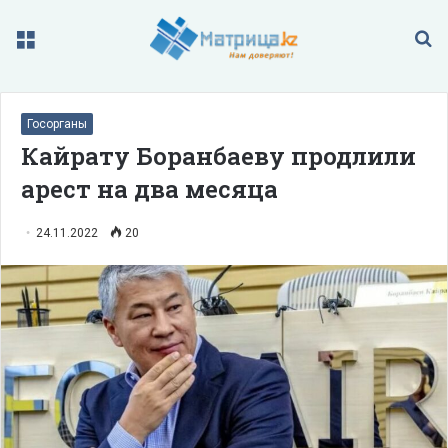
Меню
П
Госорганы
Кайрату Боранбаеву продлили
арест на два месяца
24.11.2022
20