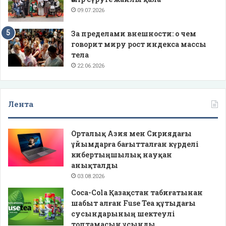
09.07.2026
За пределами внешности: о чем
говорит миру рост индекса массы
тела
22.06.2026
Лента
Орталық Азия мен Сириядағы
ұйымдарға бағытталған күрделі
кибертыңшылық науқан
анықталды
03.08.2026
Coca-Cola Қазақстан табиғатынан
шабыт алған Fuse Tea құтыдағы
сусындарының шектеулі
топтамасын ұсынды