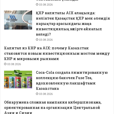
03.08.2026
ҚХР капиталы AIX алаңында:
неліктен Қазақстан ҚХР мен әлемдік
нарықтар арасындағы жаңа
инвестициялық көпірге айналып
келеді?
03.08.2026
Капитал из КНР на AIX: почему Казахстан
становится новым инвестиционным мостом между
КНР и мировыми рынками
03.08.2026
Coca-Cola создала лимитированную
коллекцию баночек Fuse Tea,
вдохновленную ланшафтами
Казахстана
03.08.2026
Обнаружена сложная кампания кибершпионажа,
ориентированная на организации Центральной
Азии и Сирии