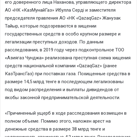
его доверенного лица Наханова, управляющего директора
АО «НК «КазМунайГаз» Ибулла Серді и заместителя
председателя правления АО «НК «QazaqGaz» Жанузак
Тайыр, которые подозреваются в хищении
государственных средств в особо крупном размере и
легализации преступных доходов. По данным
расследования, в 2019 году через подконтрольное ТОО
«Азиягаз Чунджа» реализована преступная схема хищения
средств национальной компании «QazaqGaz» (ранее
КазТрансГаз) при поставках газа. Похищенные средства в
размере 14,5 млрд тенге в последующем легализованы
под видом распределения и выплаты дивидендов от
якобы законной предпринимательской деятельности.
«Причиненный ущерб в ходе расследования возмещен в
полном объеме. Помимо этого, наложен арест на
денежные средства в размере 38 млрд тенге и
недвижимость стоимостью 4,2 млрд тенге. Расследование