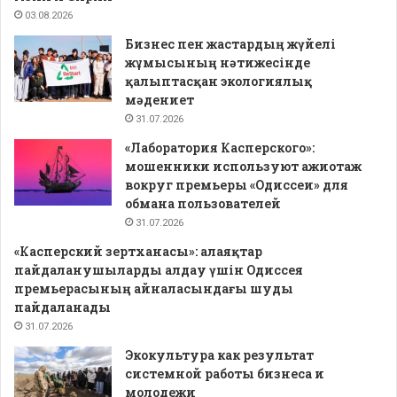
03.08.2026
Бизнес пен жастардың жүйелі
жұмысының нәтижесінде
қалыптасқан экологиялық
мәдениет
31.07.2026
«Лаборатория Касперского»:
мошенники используют ажиотаж
вокруг премьеры «Одиссеи» для
обмана пользователей
31.07.2026
«Касперский зертханасы»: алаяқтар
пайдаланушыларды алдау үшін Одиссея
премьерасының айналасындағы шуды
пайдаланады
31.07.2026
Экокультура как результат
системной работы бизнеса и
молодежи