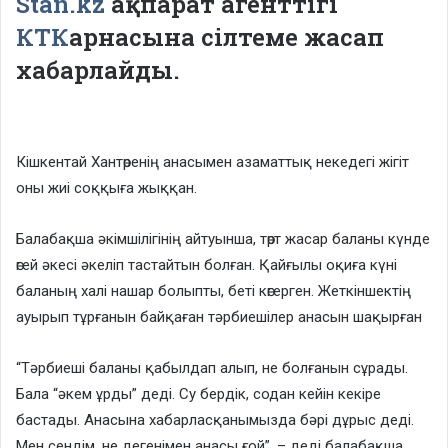
Stan.kz
ақпарат агенттігі
КТК
арнасына сілтеме жасап
хабарлайды.
Кішкентай Хантөренің анасымен азаматтық некедегі жігіт
оны жиі соққыға жыққан.
Балабақша әкімшілігінің айтуынша, төрт жасар баланы күнде
өгей әкесі әкеліп тастайтын болған. Қайғылы оқиға күні
баланың халі нашар болыпты, беті көгерген. Жеткіншектің
ауырып тұрғанын байқаған тәрбиешілер анасын шақырған
“Тәрбиеші баланы қабылдап алып, не болғанын сұрады.
Бала “әкем ұрды” деді. Су бердік, содан кейін кекіре
бастады. Анасына хабарласқанымызда бәрі дұрыс деді.
Мен сендім, не дегенімен анасы ғой”, – деді балабақша