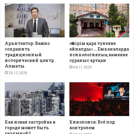
Архитектор: Важно
«Өмірім қара түнекке
сохранить
айналды» … Емханаларда
традиционный
психологиялық көмекке
исторический центр
сұраныс артқан
Алматы
04.11.2025
25.12.2025
Как новая застройка в
Кинопоиск: Всё под
городе может быть
контролем
разумной?