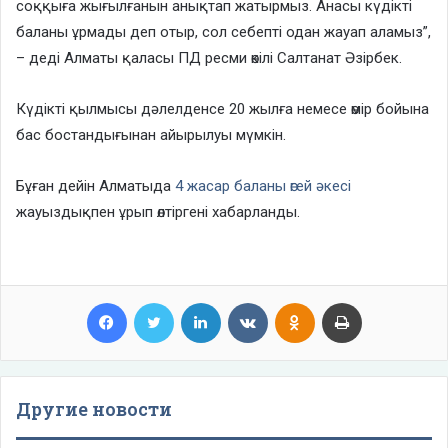
соққыға жығылғанын анықтап жатырмыз. Анасы күдікті
баланы ұрмады деп отыр, сол себепті одан жауап аламыз”,
– деді Алматы қаласы ПД ресми өкілі Салтанат Әзірбек.
Күдікті қылмысы дәлелденсе 20 жылға немесе өмір бойына
бас бостандығынан айырылуы мүмкін.
Бұған дейін Алматыда
4 жасар баланы өгей әкесі
жауыздықпен ұрып өлтіргені хабарланды.
Facebook
Twitter
LinkedIn
VKontakte
Odnoklassniki
Print
Другие новости