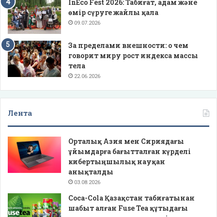
InEco Fest 2026: Табиғат, адам және
өмір сүруге жайлы қала
09.07.2026
За пределами внешности: о чем
говорит миру рост индекса массы
тела
22.06.2026
Лента
Орталық Азия мен Сириядағы
ұйымдарға бағытталған күрделі
кибертыңшылық науқан
анықталды
03.08.2026
Coca-Cola Қазақстан табиғатынан
шабыт алған Fuse Tea құтыдағы