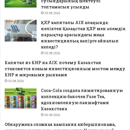
сусындарының шектеулі
топтамасын ұсынды
03.08.2026
ҚХР капиталы AIX алаңында:
неліктен Қазақстан ҚХР мен әлемдік
нарықтар арасындағы жаңа
инвестициялық көпірге айналып
келеді?
03.08.2026
Капитал из КНР на AIX: почему Казахстан
становится новым инвестиционным мостом между
КНР и мировыми рынками
03.08.2026
Coca-Cola создала лимитированную
коллекцию баночек Fuse Tea,
вдохновленную ланшафтами
Казахстана
03.08.2026
Обнаружена сложная кампания кибершпионажа,