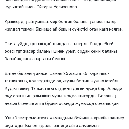
құрылтайшысы Әйкерім Уәлиханова.
Көршілердің айтуынша, мер болған баланың анасы пәтер
жалдап тұрған. Бірнеше ай бұрын сүйіктісі оған көшіп келген.
Оқиға үйдің төртінші қабатындағы пәтерде болды.Өгей
әкесі төрт жасар баланы ішінен ұрып, содан кейін баланы
балабақшаға апарғаны белгілі.
Өлген баланың анасы Самал 25 жаста. Ол құрылыс-
техникалық колледжінде оқытушы болып жұмыс істейді.
Күдікті өзінің 19 жастағы студенті деген нұсқа бар. Алайда
оқу орнының әкімшілігі мұны жоққа шығарды. Баланың
анасы бірнеше апта бұрын осында жұмысқа орналасқан.
“Ол «Электромонтаж» мамандығы бойынша арнайы пәндер
оқытады. Біз ол туралы ештеңе айта алмаймыз,