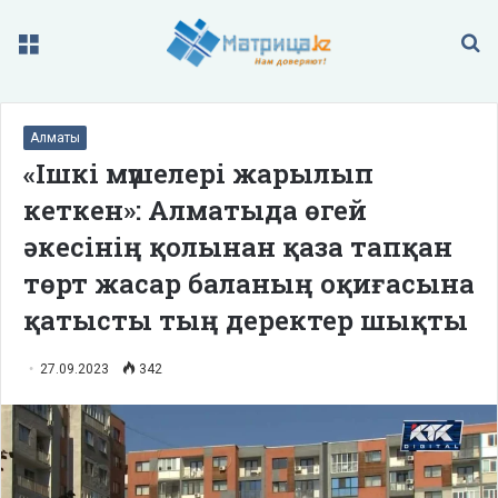
Меню
П
Алматы
«Ішкі мүшелері жарылып
кеткен»: Алматыда өгей
әкесінің қолынан қаза тапқан
төрт жасар баланың оқиғасына
қатысты тың деректер шықты
27.09.2023
342