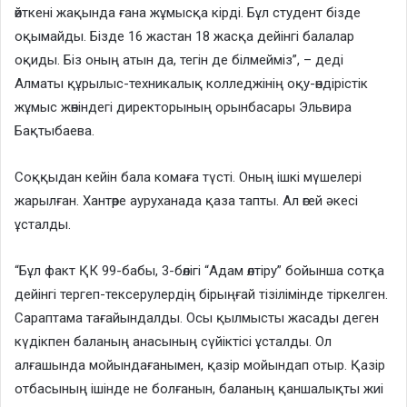
өйткені жақында ғана жұмысқа кірді. Бұл студент бізде
оқымайды. Бізде 16 жастан 18 жасқа дейінгі балалар
оқиды. Біз оның атын да, тегін де білмейміз”, – деді
Алматы құрылыс-техникалық колледжінің оқу-өндірістік
жұмыс жөніндегі директорының орынбасары Эльвира
Бақтыбаева.
Соққыдан кейін бала комаға түсті. Оның ішкі мүшелері
жарылған. Хантөре ауруханада қаза тапты. Ал өгей әкесі
ұсталды.
“Бұл факт ҚК 99-бабы, 3-бөлігі “Адам өлтіру” бойынша сотқа
дейінгі тергеп-тексерулердің бірыңғай тізілімінде тіркелген.
Сараптама тағайындалды. Осы қылмысты жасады деген
күдікпен баланың анасының сүйіктісі ұсталды. Ол
алғашында мойындағанымен, қазір мойындап отыр. Қазір
отбасының ішінде не болғанын, баланың қаншалықты жиі