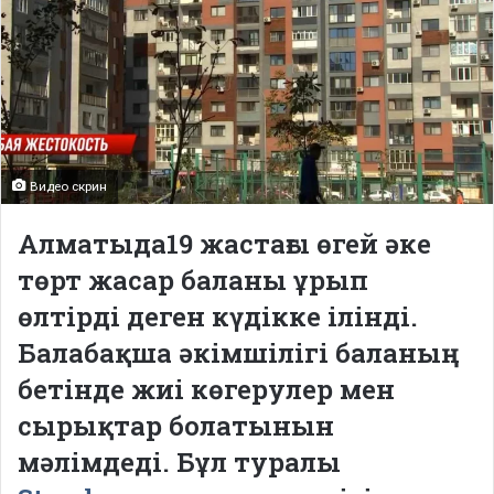
Видео скрин
Алматыда19 жастағы өгей әке
төрт жасар баланы ұрып
өлтірді деген күдікке ілінді.
Балабақша әкімшілігі баланың
бетінде жиі көгерулер мен
сырықтар болатынын
мәлімдеді. Бұл туралы