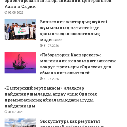
ориентированная на организации Центральной
Азии и Сирии
03.08.2026
Бизнес пен жастардың жүйелі
жұмысының нәтижесінде
қалыптасқан экологиялық
мәдениет
31.07.2026
«Лаборатория Касперского»:
мошенники используют ажиотаж
вокруг премьеры «Одиссеи» для
обмана пользователей
31.07.2026
«Касперский зертханасы»: алаяқтар
пайдаланушыларды алдау үшін Одиссея
премьерасының айналасындағы шуды
пайдаланады
31.07.2026
Экокультура как результат