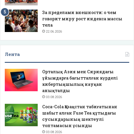
За пределами внешности: о чем
говорит миру рост индекса массы
тела
22.06.2026
Лента
Орталық Азия мен Сириядағы
ұйымдарға бағытталған күрделі
кибертыңшылық науқан
анықталды
03.08.2026
Coca-Cola Қазақстан табиғатынан
шабыт алған Fuse Tea құтыдағы
сусындарының шектеулі
топтамасын ұсынды
03.08.2026