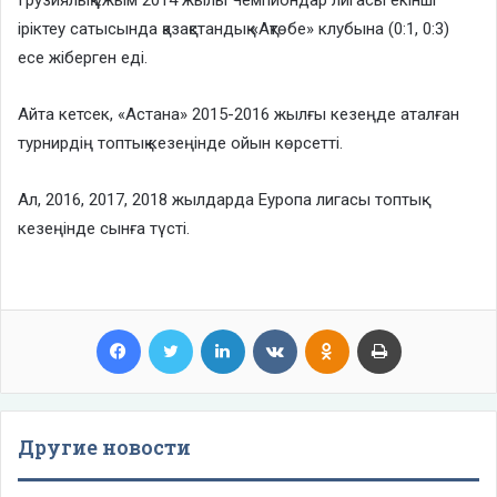
Грузиялық ұжым 2014 жылы Чемпиондар лигасы екінші
іріктеу сатысында қазақстандық «Ақтөбе» клубына (0:1, 0:3)
есе жіберген еді.
Айта кетсек, «Астана» 2015-2016 жылғы кезеңде аталған
турнирдің топтық кезеңінде ойын көрсетті.
Ал, 2016, 2017, 2018 жылдарда Еуропа лигасы топтық
кезеңінде сынға түсті.
Facebook
Twitter
LinkedIn
VKontakte
Odnoklassniki
Print
Другие новости