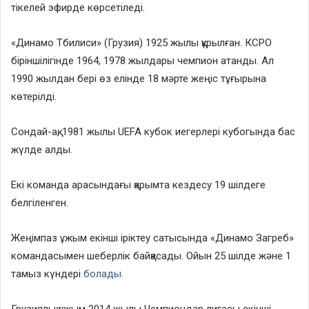
тікелей эфирде көрсетіледі.
«Динамо Тбилиси» (Грузия) 1925 жылы құрылған. КСРО
біріншілігінде 1964, 1978 жылдары чемпион атанды. Ал
1990 жылдан бері өз елінде 18 мәрте жеңіс тұғырына
көтерілді.
Сондай-ақ, 1981 жылы UEFA кубок иегерлері кубогында бас
жүлде алды.
Екі команда арасындағы қарымта кездесу 19 шілдеге
белгіленген.
Жеңімпаз ұжым екінші іріктеу сатысында «Динамо Загреб»
командасымен шеберлік байқасады. Ойын 25 шілде және 1
тамыз күндері
болады.