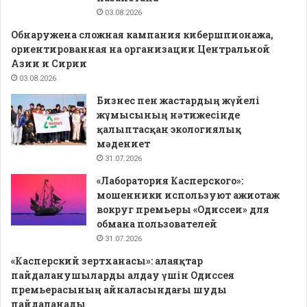
03.08.2026
Обнаружена сложная кампания кибершпионажа,
ориентированная на организации Центральной
Азии и Сирии
03.08.2026
Бизнес пен жастардың жүйелі
жұмысының нәтижесінде
қалыптасқан экологиялық
мәдениет
31.07.2026
«Лаборатория Касперского»:
мошенники используют ажиотаж
вокруг премьеры «Одиссеи» для
обмана пользователей
31.07.2026
«Касперский зертханасы»: алаяқтар
пайдаланушыларды алдау үшін Одиссея
премьерасының айналасындағы шуды
пайдаланады