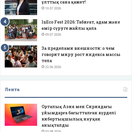
ұлттық сана қажет!
10.07.2026
InEco Fest 2026: Табиғат, адам және
өмір сүруге жайлы қала
09.07.2026
За пределами внешности: о чем
говорит миру рост индекса массы
тела
22.06.2026
Лента
Орталық Азия мен Сириядағы
ұйымдарға бағытталған күрделі
кибертыңшылық науқан
анықталды
03.08.2026