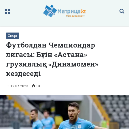
Меню
П
Спорт
Футболдан Чемпиондар
лигасы: Бүгін «Астана»
грузиялық «Динамомен»
кездеседі
12.07.2023
13