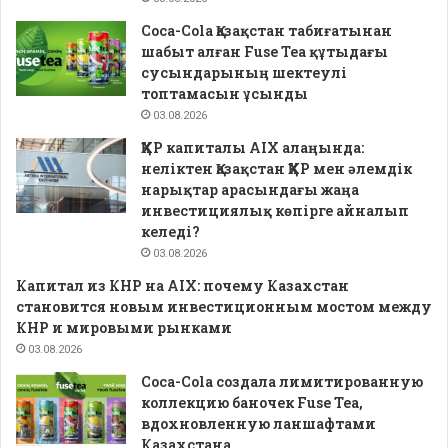
Coca-Cola Қазақстан табиғатынан
шабыт алған Fuse Tea құтыдағы
сусындарының шектеулі
топтамасын ұсынды
03.08.2026
ҚХР капиталы AIX алаңында:
неліктен Қазақстан ҚХР мен әлемдік
нарықтар арасындағы жаңа
инвестициялық көпірге айналып
келеді?
03.08.2026
Капитал из КНР на AIX: почему Казахстан
становится новым инвестиционным мостом между
КНР и мировыми рынками
03.08.2026
Coca-Cola создала лимитированную
коллекцию баночек Fuse Tea,
вдохновленную ланшафтами
Казахстана