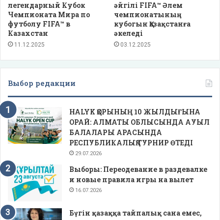
легендарный Кубок
әйгілі FIFA™ Әлем
Чемпионата Мира по
чемпионатының
футболу FIFA™ в
кубогын Қазақстанға
Казахстан
әкеледі
11.12.2025
03.12.2025
Выбор редакции
HALYK ҚОРЫНЫҢ 10 ЖЫЛДЫҒЫНА
ОРАЙ: АЛМАТЫ ОБЛЫСЫНДА АУЫЛ
БАЛАЛАРЫ АРАСЫНДА
РЕСПУБЛИКАЛЫҚ ТУРНИР ӨТЕДІ
29.07.2026
Выборы: Переодевание в раздевалке
и новые правила игры на вылет
16.07.2026
Бүгін қазаққа тайпалық сана емес,