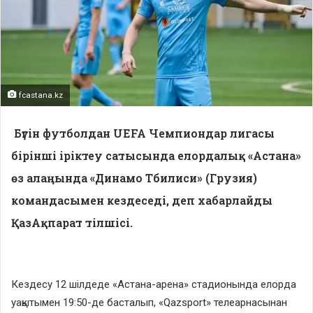
fcastana.kz
Бүгін футболдан UEFA Чемпиондар лигасы
бірінші іріктеу сатысында елордалық «Астана»
өз алаңында «Динамо Тбилиси» (Грузия)
командасымен кездеседі, деп хабарлайды
ҚазАқпарат тілшісі.
Кездесу 12 шілдеде «Астана-арена» стадионында елорда
уақытымен 19:50-де басталып, «Qazsport» телеарнасынан