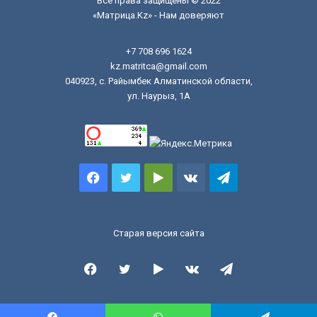
Все права защищены © 2022
«Матрица.Kz» - Нам доверяют
+7 708 696 1624
kz.matritca@gmail.com
040923, с. Райымбек Алматинской области,
ул. Наурыз, 1А
Facebook
Twitter
Google
vk.com
Telegram
Play
Старая версия сайта
Facebook
Twitter
Google
vk.com
Telegram
Play