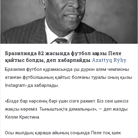
Бразилияда 82 жасында футбол аңызы Пеле
қайтыс болды, деп хабарлайды
Azattyq Rýhy.
Бразилия футбол құрамасында үш дүркін әлем чемпионы
атанған футболшының қайтыс болғаны туралы оның қызы
Instagram-да хабарлады.
«Бізде бар нәрсенің бәрі үшін сізге рахмет. Біз сені шексіз
жақсы көреміз. Тыныштықта демалыңыз», — деп жазды
Келли Кристина.
Осы жылдың қараша айының соңында Пеле тоқ ішек