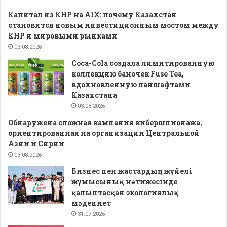
Капитал из КНР на AIX: почему Казахстан
становится новым инвестиционным мостом между
КНР и мировыми рынками
03.08.2026
Coca-Cola создала лимитированную
коллекцию баночек Fuse Tea,
вдохновленную ланшафтами
Казахстана
03.08.2026
Обнаружена сложная кампания кибершпионажа,
ориентированная на организации Центральной
Азии и Сирии
03.08.2026
Бизнес пен жастардың жүйелі
жұмысының нәтижесінде
қалыптасқан экологиялық
мәдениет
31.07.2026