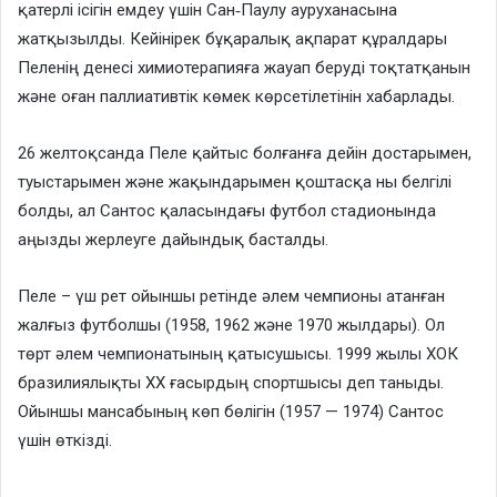
қатерлі ісігін емдеу үшін Сан‑Паулу ауруханасына
жатқызылды. Кейінірек бұқаралық ақпарат құралдары
Пеленің денесі химиотерапияға жауап беруді тоқтатқанын
және оған паллиативтік көмек көрсетілетінін хабарлады.
26 желтоқсанда Пеле қайтыс болғанға дейін достарымен,
туыстарымен және жақындарымен қоштасқа ны белгілі
болды, ал Сантос қаласындағы футбол стадионында
аңызды жерлеуге дайындық басталды.
Пеле – үш рет ойыншы ретінде әлем чемпионы атанған
жалғыз футболшы (1958, 1962 және 1970 жылдары). Ол
төрт әлем чемпионатының қатысушысы. 1999 жылы ХОК
бразилиялықты ХХ ғасырдың спортшысы деп таныды.
Ойыншы мансабының көп бөлігін (1957 — 1974) Сантос
үшін өткізді.