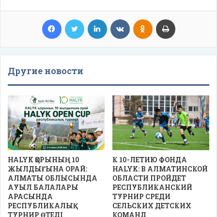
Facebook
Twitter
LinkedIn
VKontakte
Odnoklassniki
Print
Другие новости
HALYK ҚОРЫНЫҢ 10
К 10-ЛЕТИЮ ФОНДА
ЖЫЛДЫҒЫНА ОРАЙ:
HALYK: В АЛМАТИНСКОЙ
АЛМАТЫ ОБЛЫСЫНДА
ОБЛАСТИ ПРОЙДЕТ
АУЫЛ БАЛАЛАРЫ
РЕСПУБЛИКАНСКИЙ
АРАСЫНДА
ТУРНИР СРЕДИ
РЕСПУБЛИКАЛЫҚ
СЕЛЬСКИХ ДЕТСКИХ
ТУРНИР ӨТЕДІ
КОМАНД