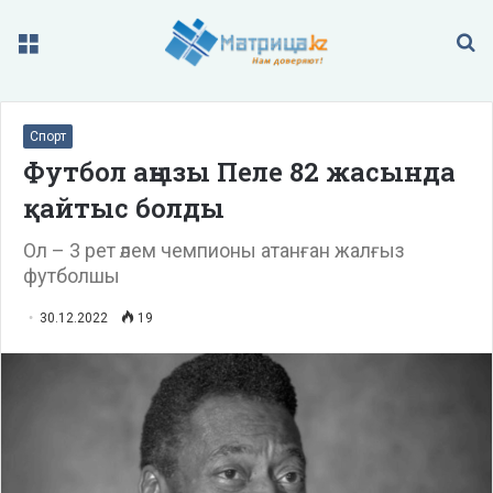
Меню
П
Спорт
Футбол аңызы Пеле 82 жасында
қайтыс болды
Ол – 3 рет әлем чемпионы атанған жалғыз
футболшы
30.12.2022
19