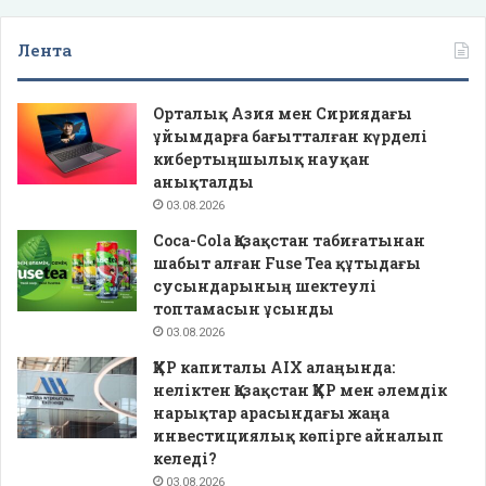
Лента
Орталық Азия мен Сириядағы
ұйымдарға бағытталған күрделі
кибертыңшылық науқан
анықталды
03.08.2026
Coca-Cola Қазақстан табиғатынан
шабыт алған Fuse Tea құтыдағы
сусындарының шектеулі
топтамасын ұсынды
03.08.2026
ҚХР капиталы AIX алаңында:
неліктен Қазақстан ҚХР мен әлемдік
нарықтар арасындағы жаңа
инвестициялық көпірге айналып
келеді?
03.08.2026