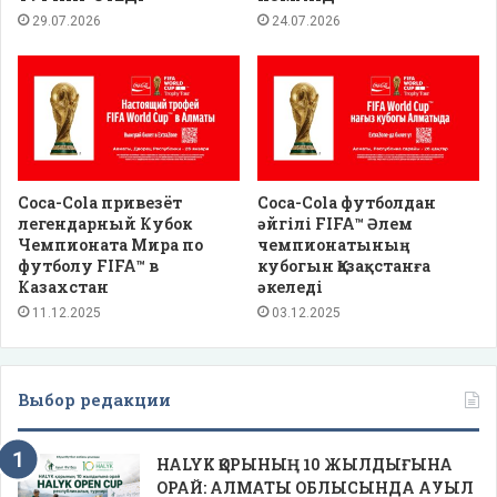
29.07.2026
24.07.2026
Coca-Cola привезёт
Coca-Cola футболдан
легендарный Кубок
әйгілі FIFA™ Әлем
Чемпионата Мира по
чемпионатының
футболу FIFA™ в
кубогын Қазақстанға
Казахстан
әкеледі
11.12.2025
03.12.2025
Выбор редакции
HALYK ҚОРЫНЫҢ 10 ЖЫЛДЫҒЫНА
ОРАЙ: АЛМАТЫ ОБЛЫСЫНДА АУЫЛ