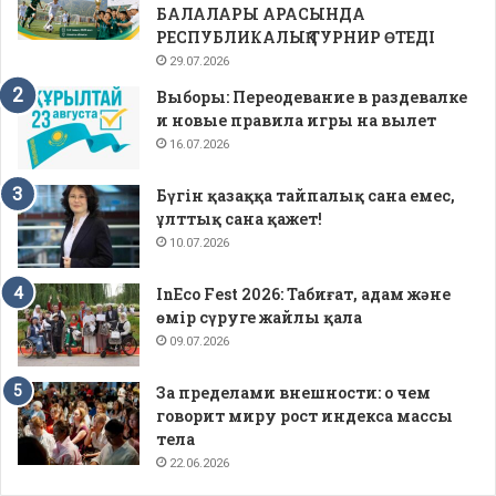
БАЛАЛАРЫ АРАСЫНДА
РЕСПУБЛИКАЛЫҚ ТУРНИР ӨТЕДІ
29.07.2026
Выборы: Переодевание в раздевалке
и новые правила игры на вылет
16.07.2026
Бүгін қазаққа тайпалық сана емес,
ұлттық сана қажет!
10.07.2026
InEco Fest 2026: Табиғат, адам және
өмір сүруге жайлы қала
09.07.2026
За пределами внешности: о чем
говорит миру рост индекса массы
тела
22.06.2026