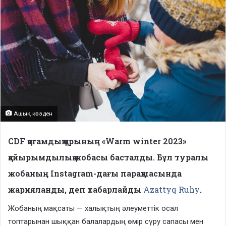
Ашық көзден
CDF қоғамдық қорының «Warm winter 2023»
қайырымдылық жобасы басталды. Бұл туралы
жобаның Instagram-дағы парақшасында
жарияланды, деп хабарлайды
Azattyq Ruhy
.
Жобаның мақсаты — халықтың әлеуметтік осал
топтарынан шыққан балалардың өмір сүру сапасы мен