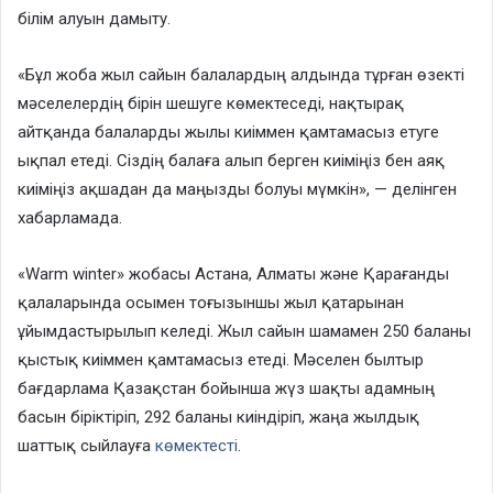
білім алуын дамыту.
«Бұл жоба жыл сайын балалардың алдында тұрған өзекті
мәселелердің бірін шешуге көмектеседі, нақтырақ
айтқанда балаларды жылы киіммен қамтамасыз етуге
ықпал етеді. Сіздің балаға алып берген киіміңіз бен аяқ
киіміңіз ақшадан да маңызды болуы мүмкін», — делінген
хабарламада.
«Warm winter» жобасы Астана, Алматы және Қарағанды
қалаларында осымен тоғызыншы жыл қатарынан
ұйымдастырылып келеді. Жыл сайын шамамен 250 баланы
қыстық киіммен қамтамасыз етеді. Мәселен былтыр
бағдарлама Қазақстан бойынша жүз шақты адамның
басын біріктіріп, 292 баланы киіндіріп, жаңа жылдық
шаттық сыйлауға
көмектесті
.