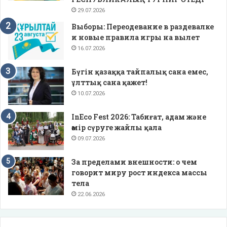
29.07.2026
Выборы: Переодевание в раздевалке
и новые правила игры на вылет
16.07.2026
Бүгін қазаққа тайпалық сана емес,
ұлттық сана қажет!
10.07.2026
InEco Fest 2026: Табиғат, адам және
өмір сүруге жайлы қала
09.07.2026
За пределами внешности: о чем
говорит миру рост индекса массы
тела
22.06.2026