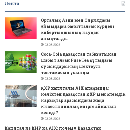
Лента
Орталық Азия мен Сириядағы
ұйымдарға бағытталған күрделі
кибертыңшылық науқан
анықталды
03.08.2026
Coca-Cola Қазақстан табиғатынан
шабыт алған Fuse Tea құтыдағы
сусындарының шектеулі
топтамасын ұсынды
03.08.2026
ҚХР капиталы AIX алаңында:
неліктен Қазақстан ҚХР мен әлемдік
нарықтар арасындағы жаңа
инвестициялық көпірге айналып
келеді?
03.08.2026
Капитал из КНР на AIX: почему Казахстан