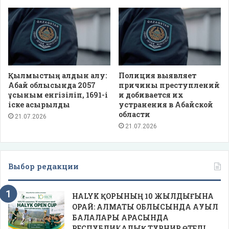
Қылмыстың алдын алу:
Полиция выявляет
Абай облысында 2057
причины преступлений
ұсыным енгізіліп, 1691-і
и добивается их
іске асырылды
устранения в Абайской
области
21.07.2026
21.07.2026
Выбор редакции
HALYK ҚОРЫНЫҢ 10 ЖЫЛДЫҒЫНА
ОРАЙ: АЛМАТЫ ОБЛЫСЫНДА АУЫЛ
БАЛАЛАРЫ АРАСЫНДА
РЕСПУБЛИКАЛЫҚ ТУРНИР ӨТЕДІ