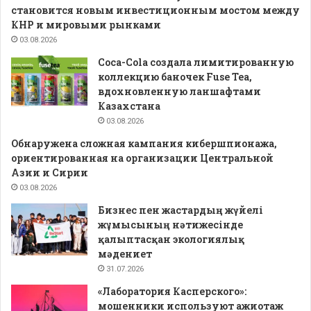
становится новым инвестиционным мостом между
КНР и мировыми рынками
03.08.2026
Coca-Cola создала лимитированную
коллекцию баночек Fuse Tea,
вдохновленную ланшафтами
Казахстана
03.08.2026
Обнаружена сложная кампания кибершпионажа,
ориентированная на организации Центральной
Азии и Сирии
03.08.2026
Бизнес пен жастардың жүйелі
жұмысының нәтижесінде
қалыптасқан экологиялық
мәдениет
31.07.2026
«Лаборатория Касперского»:
мошенники используют ажиотаж