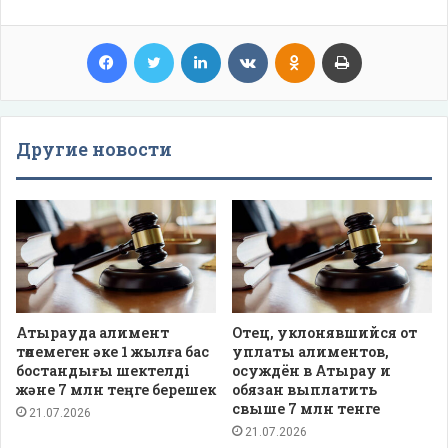
Facebook
Twitter
LinkedIn
VKontakte
Odnoklassniki
Print
Другие новости
Атырауда алимент
Отец, уклонявшийся от
төлемеген әке 1 жылға бас
уплаты алиментов,
бостандығы шектелді
осуждён в Атырау и
және 7 млн теңге берешек
обязан выплатить
свыше 7 млн тенге
21.07.2026
21.07.2026