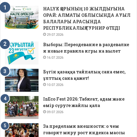
HALYK ҚОРЫНЫҢ 10 ЖЫЛДЫҒЫНА
ОРАЙ: АЛМАТЫ ОБЛЫСЫНДА АУЫЛ
БАЛАЛАРЫ АРАСЫНДА
РЕСПУБЛИКАЛЫҚ ТУРНИР ӨТЕДІ
29.07.2026
Выборы: Переодевание в раздевалке
и новые правила игры на вылет
16.07.2026
Бүгін қазаққа тайпалық сана емес,
ұлттық сана қажет!
10.07.2026
InEco Fest 2026: Табиғат, адам және
өмір сүруге жайлы қала
09.07.2026
За пределами внешности: о чем
говорит миру рост индекса массы