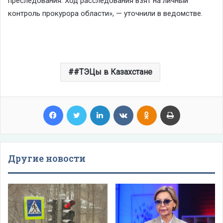
преследования. Ход расследования взят на личный
контроль прокурора области», — уточнили в ведомстве.
#ТЭЦы в Казахстане
Facebook
Twitter
LinkedIn
VKontakte
Odnoklassniki
Print
Другие новости