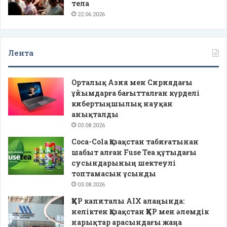
тела
22.06.2026
Лента
Орталық Азия мен Сириядағы
ұйымдарға бағытталған күрделі
кибертыңшылық науқан
анықталды
03.08.2026
Coca-Cola Қазақстан табиғатынан
шабыт алған Fuse Tea құтыдағы
сусындарының шектеулі
топтамасын ұсынды
03.08.2026
ҚХР капиталы AIX алаңында:
неліктен Қазақстан ҚХР мен әлемдік
нарықтар арасындағы жаңа