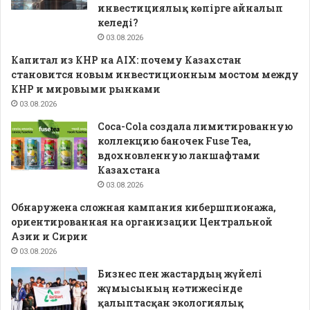
инвестициялық көпірге айналып
келеді?
03.08.2026
Капитал из КНР на AIX: почему Казахстан
становится новым инвестиционным мостом между
КНР и мировыми рынками
03.08.2026
Coca-Cola создала лимитированную
коллекцию баночек Fuse Tea,
вдохновленную ланшафтами
Казахстана
03.08.2026
Обнаружена сложная кампания кибершпионажа,
ориентированная на организации Центральной
Азии и Сирии
03.08.2026
Бизнес пен жастардың жүйелі
жұмысының нәтижесінде
қалыптасқан экологиялық