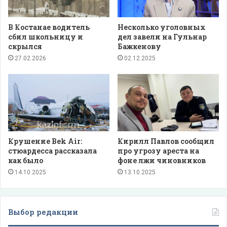
В Костанае водитель
Несколько уголовных
сбил школьницу и
дел завели на Гульнар
скрылся
Бажкенову
27.02.2026
02.12.2025
Крушение Bek Air:
Кирилл Павлов сообщил
стюардесса рассказала
про угрозу ареста на
как было
фоне лжи чиновников
14.10.2025
13.10.2025
Выбор редакции