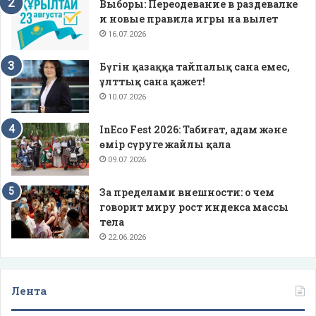
Выборы: Переодевание в раздевалке
и новые правила игры на вылет
16.07.2026
Бүгін қазаққа тайпалық сана емес,
ұлттық сана қажет!
10.07.2026
InEco Fest 2026: Табиғат, адам және
өмір сүруге жайлы қала
09.07.2026
За пределами внешности: о чем
говорит миру рост индекса массы
тела
22.06.2026
Лента