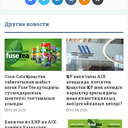
Другие новости
Coca-Cola Қазақстан
ҚХР капиталы AIX
табиғатынан шабыт
алаңында: неліктен
алған Fuse Tea құтыдағы
Қазақстан ҚХР мен әлемдік
сусындарының
нарықтар арасындағы
шектеулі топтамасын
жаңа инвестициялық
ұсынды
көпірге айналып келеді?
03.08.2026
03.08.2026
Капитал из КНР на AIX:
почему Казахстан