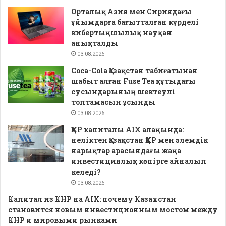
Орталық Азия мен Сириядағы
ұйымдарға бағытталған күрделі
кибертыңшылық науқан
анықталды
03.08.2026
Coca-Cola Қазақстан табиғатынан
шабыт алған Fuse Tea құтыдағы
сусындарының шектеулі
топтамасын ұсынды
03.08.2026
ҚХР капиталы AIX алаңында:
неліктен Қазақстан ҚХР мен әлемдік
нарықтар арасындағы жаңа
инвестициялық көпірге айналып
келеді?
03.08.2026
Капитал из КНР на AIX: почему Казахстан
становится новым инвестиционным мостом между
КНР и мировыми рынками