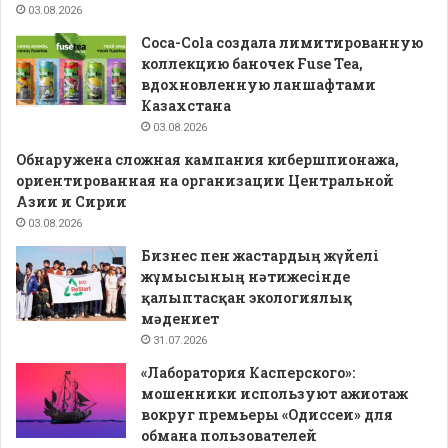
03.08.2026
Coca-Cola создала лимитированную
коллекцию баночек Fuse Tea,
вдохновленную ланшафтами
Казахстана
03.08.2026
Обнаружена сложная кампания кибершпионажа,
ориентированная на организации Центральной
Азии и Сирии
03.08.2026
Бизнес пен жастардың жүйелі
жұмысының нәтижесінде
қалыптасқан экологиялық
мәдениет
31.07.2026
«Лаборатория Касперского»:
мошенники используют ажиотаж
вокруг премьеры «Одиссеи» для
обмана пользователей