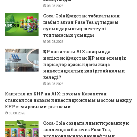
03.08.2026
Coca-Cola Қазақстан табиғатынан
шабыт алған Fuse Tea құтыдағы
сусындарының шектеулі
топтамасын ұсынды
03.08.2026
ҚХР капиталы AIX алаңында:
неліктен Қазақстан ҚХР мен әлемдік
нарықтар арасындағы жаңа
инвестициялық көпірге айналып
келеді?
03.08.2026
Капитал из КНР на AIX: почему Казахстан
становится новым инвестиционным мостом между
КНР и мировыми рынками
03.08.2026
Coca-Cola создала лимитированную
коллекцию баночек Fuse Tea,
вдохновленную ланшафтами