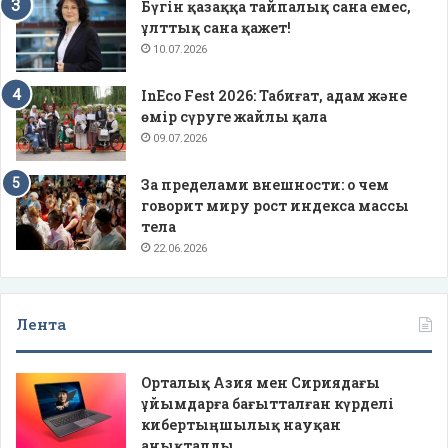
Бүгін қазаққа тайпалық сана емес,
ұлттық сана қажет!
10.07.2026
InEco Fest 2026: Табиғат, адам және
өмір сүруге жайлы қала
09.07.2026
За пределами внешности: о чем
говорит миру рост индекса массы
тела
22.06.2026
Лента
Орталық Азия мен Сириядағы
ұйымдарға бағытталған күрделі
кибертыңшылық науқан
анықталды