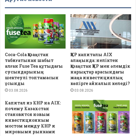
Coca-Cola Қазақстан
ҚХР капиталы AIX
табиғатынан шабыт
алаңында: неліктен
алған Fuse Tea құтыдағы
Қазақстан ҚХР мен әлемдік
сусындарының
нарықтар арасындағы
шектеулі топтамасын
жаңа инвестициялық
ұсынды
көпірге айналып келеді?
03.08.2026
03.08.2026
Капитал из КНР на AIX:
почему Казахстан
становится новым
инвестиционным
мостом между КНР и
мировыми рынками