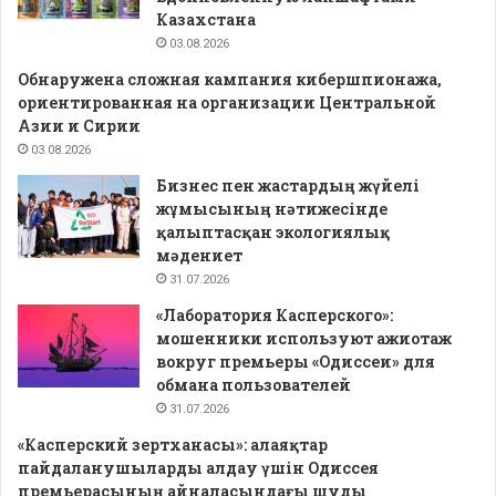
Казахстана
03.08.2026
Обнаружена сложная кампания кибершпионажа,
ориентированная на организации Центральной
Азии и Сирии
03.08.2026
Бизнес пен жастардың жүйелі
жұмысының нәтижесінде
қалыптасқан экологиялық
мәдениет
31.07.2026
«Лаборатория Касперского»:
мошенники используют ажиотаж
вокруг премьеры «Одиссеи» для
обмана пользователей
31.07.2026
«Касперский зертханасы»: алаяқтар
пайдаланушыларды алдау үшін Одиссея
премьерасының айналасындағы шуды