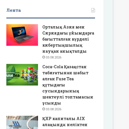
Лента
Орталық Азия мен
Сириядағы ұйымдарға
бағытталған күрделі
кибертыңшылық
науқан анықталды
03.08.2026
Coca-Cola Қазақстан
табиғатынан шабыт
алған Fuse Tea
құтыдағы
сусындарының
шектеулі топтамасын
ұсынды
03.08.2026
ҚХР капиталы AIX
алаңында: неліктен