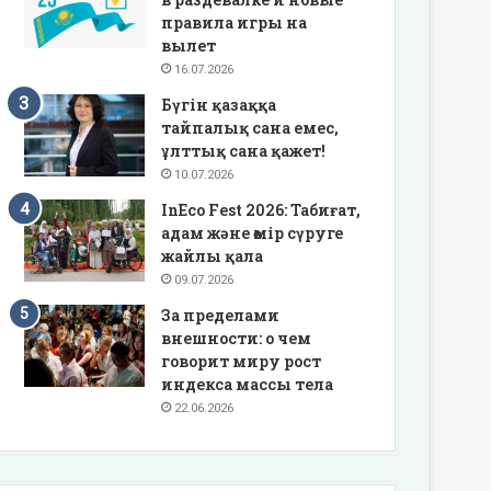
правила игры на
вылет
16.07.2026
Бүгін қазаққа
тайпалық сана емес,
ұлттық сана қажет!
10.07.2026
InEco Fest 2026: Табиғат,
адам және өмір сүруге
жайлы қала
09.07.2026
За пределами
внешности: о чем
говорит миру рост
индекса массы тела
22.06.2026