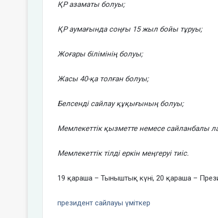
ҚР азаматы болуы;
ҚР аумағында соңғы 15 жыл бойы тұруы;
Жоғары білімінің болуы;
Жасы 40-қа толған болуы;
Белсенді сайлау құқығының болуы;
Мемлекеттік қызметте немесе сайланбалы ла
Мемлекеттік тілді еркін меңгеруі тиіс.
19 қараша – Тыныштық күні, 20 қараша – Прези
президент сайлауы
үміткер