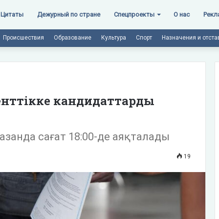
Цитаты
Дежурный по стране
Спецпроекты
О нас
Рекл
Происшествия
Образование
Культура
Спорт
Назначения и отста
денттікке кандидаттарды
қазанда сағат 18:00-де аяқталады
19