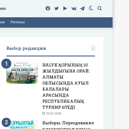
Facebook
Twitter
Google
vk.com
Telegram
Switch
Поиск
ама
вки
Регионы
Play
skin
Выбор редакции
HALYK ҚОРЫНЫҢ 10
ЖЫЛДЫҒЫНА ОРАЙ:
АЛМАТЫ
ОБЛЫСЫНДА АУЫЛ
БАЛАЛАРЫ
АРАСЫНДА
РЕСПУБЛИКАЛЫҚ
ТУРНИР ӨТЕДІ
29.07.2026
Выборы: Переодевание
в раздевалке и новые