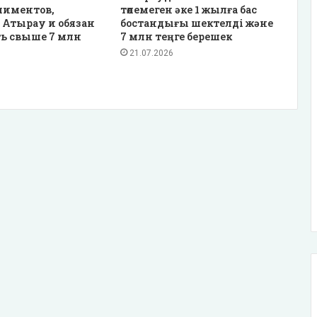
лиментов,
төлемеген әке 1 жылға бас
 Атырау и обязан
бостандығы шектелді және
ь свыше 7 млн
7 млн теңге берешек
21.07.2026