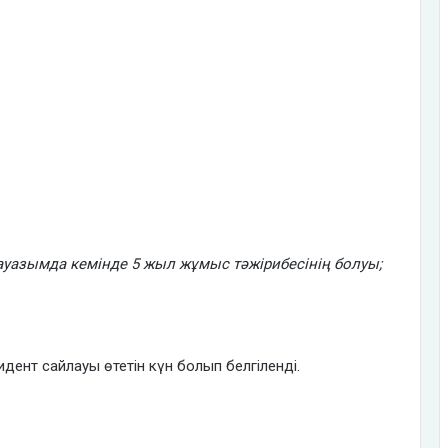
уазымда кемінде 5 жыл жұмыс тәжірибесінің болуы;
дент сайлауы өтетін күн болып белгіленді.