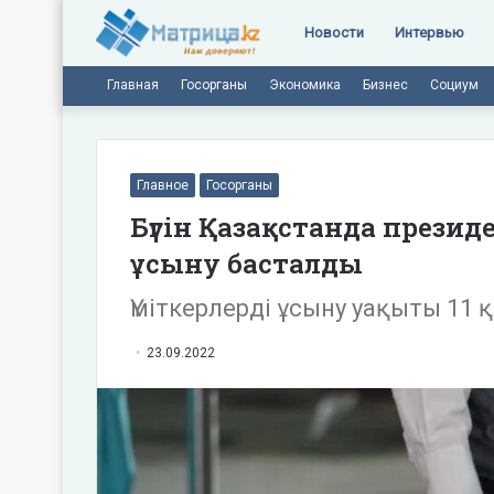
Новости
Интервью
Главная
Госорганы
Экономика
Бизнес
Социум
Главное
Госорганы
Бүгін Қазақстанда прези
ұсыну басталды
Үміткерлерді ұсыну уақыты 11 
23.09.2022