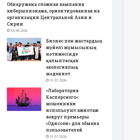
Обнаружена сложная кампания
кибершпионажа, ориентированная на
организации Центральной Азии и
Сирии
03.08.2026
Бизнес пен жастардың
жүйелі жұмысының
нәтижесінде
қалыптасқан
экологиялық
мәдениет
31.07.2026
«Лаборатория
Касперского»:
мошенники
используют ажиотаж
вокруг премьеры
«Одиссеи» для обмана
пользователей
31.07.2026