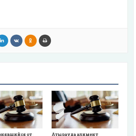
tter
LinkedIn
VKontakte
Odnoklassniki
Print
онявшийся от
Атырауда алимент