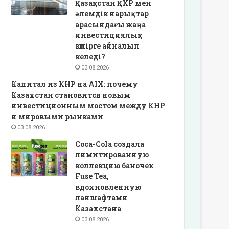
Қазақстан ҚХР мен
әлемдік нарықтар
арасындағы жаңа
инвестициялық
көпірге айналып
келеді?
03.08.2026
Капитал из КНР на AIX: почему
Казахстан становится новым
инвестиционным мостом между КНР
и мировыми рынками
03.08.2026
Coca-Cola создала
лимитированную
коллекцию баночек
Fuse Tea,
вдохновленную
ланшафтами
Казахстана
03.08.2026