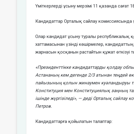
Үміткерлерді ұсыну мерзімі 11 қазанда сағат 1
Кандидаттар Орталық сайлау комиссиясында ұс
Олар кандидат ұсыну туралы республикалық 
хаттамасынан үзінді көшірмелер, кандидаттың 
жарнасын қосқанын растайтын құжат өткізуі ти
«Президенттікке кандидаттарды қолдау обл
Астананың кем дегенде 2/3 атынан теңдей өк
пайызының қолын жинаумен куәландыруы ти
Конституция мен Конституциялық заңның тал
ішінде жүргізіледі», — деді Орталық сайла
Петров.
Кандидаттарға қойылатын талаптар: