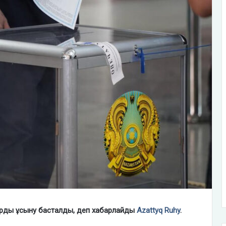
арды ұсыну басталды, деп хабарлайды
Azattyq R
u
hy
.