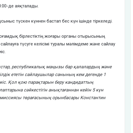
8:00-де аяқталады.
ыныс түскен күннен бастап бес күн ішінде тіркеледі.
қоғамдық бірлестіктің жоғары органы отырысының
сайлауға түсуге келісімі туралы мәлімдеме және сайлау
іс.
ыстар, республикалық маңызы бар қалалардың және
ілдік ететін сайлаушылар санының кем дегенде 1
іс. Қол қою парақтарын беру кандидаттың
аптарына сәйкестігін анықтағаннан кейін 5 күн
у комиссиясы төрағасының орынбасары Константин