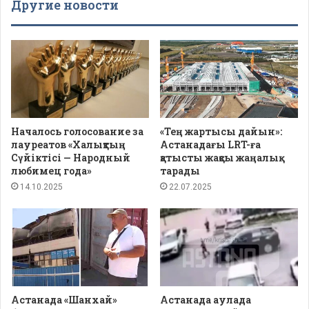
Другие новости
Началось голосование за
«Тең жартысы дайын»:
лауреатов «Халықтың
Астанадағы LRT-ға
Сүйіктісі — Народный
қатысты жақсы жаңалық
любимец года»
тарады
14.10.2025
22.07.2025
Астанада «Шанхай»
Астанада аулада