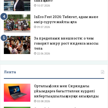
сана қажет!
10.07.2026
InEco Fest 2026: Табиғат, адам және
өмір сүруге жайлы қала
09.07.2026
За пределами внешности: о чем
говорит миру рост индекса массы
тела
22.06.2026
Лента
Орталық Азия мен Сириядағы
ұйымдарға бағытталған күрделі
кибертыңшылық науқан анықталды
03.08.2026