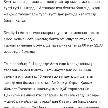
Бұлтты аспанды жарып өткен ұшақтар қызыл және сары
түсті түтін шығарды. Астанада күн бұлтты болғандықтан
жаңбыр тамшылары түрлі-түсті дақ ретінде көліктерді
басып қалды.
Бұл бүгін Астана тұрғындарын қуантатын жалғыз көрініс
емес. Кешке Ботаникалық бақта отшашулар атылады
туралы айтылды. Болжалды ұшыру уақыты 22:00 мен 22:30
арасында болады.
Еске салайық, 3-4 шілдеде Астанада Қазақстанның
төрағалығымен Шанхай ынтымақтастық ұйымының
саммиті өтіп жатыр. 10 мыңға жуық шетелдік делегат
келеді деп болжанып отыр. Ал бір күн бұрын Қасым-
Жомарт Тоқаевтың шақыруымен ҚХР төрағасы Си
Цзиньпин мемлекеттік сапармен Астанаға келді. Жоғары
мәртебелі мейманды әуежайдан Қазақстан басшысының
өзі қарсы алды. Си Цзиньпин алдағы мемлекеттік сапары