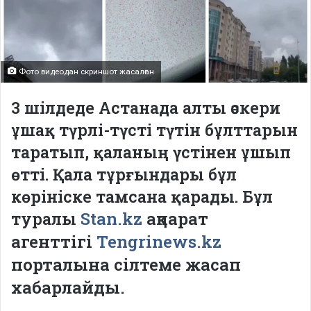
Фото видеодан скриншот жасалған
3 шілдеде Астанада алты әскери
ұшақ түрлі-түсті түтін бұлттарын
таратып, қаланың үстінен ұшып
өтті. Қала тұрғындары бұл
көрініске тамсана қарады. Бұл
Stan.kz
ақпарат
туралы
агенттігі
Tengrinews.kz
порталына сілтеме жасап
хабарлайды.