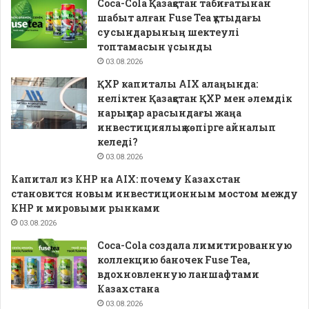
Coca-Cola Қазақстан табиғатынан
шабыт алған Fuse Tea құтыдағы
сусындарының шектеулі
топтамасын ұсынды
03.08.2026
ҚХР капиталы AIX алаңында:
неліктен Қазақстан ҚХР мен әлемдік
нарықтар арасындағы жаңа
инвестициялық көпірге айналып
келеді?
03.08.2026
Капитал из КНР на AIX: почему Казахстан
становится новым инвестиционным мостом между
КНР и мировыми рынками
03.08.2026
Coca-Cola создала лимитированную
коллекцию баночек Fuse Tea,
вдохновленную ланшафтами
Казахстана
03.08.2026