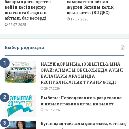
базарындағы өрттен
самокатпен ойнап
кейін кәсіпкерлер
жүрген баланы көлік
шығынға батқанын
қағып кетті (ВИДЕО)
айтып, бас көтерді
17.07.2025
22.07.2025
Выбор редакции
HALYK ҚОРЫНЫҢ 10 ЖЫЛДЫҒЫНА
ОРАЙ: АЛМАТЫ ОБЛЫСЫНДА АУЫЛ
БАЛАЛАРЫ АРАСЫНДА
РЕСПУБЛИКАЛЫҚ ТУРНИР ӨТЕДІ
29.07.2026
Выборы: Переодевание в раздевалке
и новые правила игры на вылет
16.07.2026
Бүгін қазаққа тайпалық сана емес, ұлттық