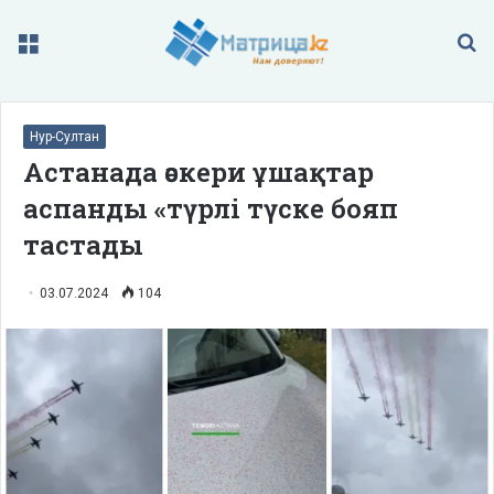
Меню
П
Нур-Султан
Астанада әскери ұшақтар
аспанды «түрлі түске бояп
тастады
03.07.2024
104