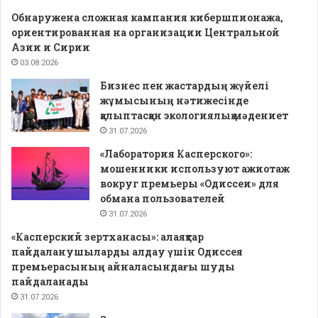
Обнаружена сложная кампания кибершпионажа,
ориентированная на организации Центральной
Азии и Сирии
03.08.2026
Бизнес пен жастардың жүйелі
жұмысының нәтижесінде
қалыптасқан экологиялық мәдениет
31.07.2026
«Лаборатория Касперского»:
мошенники используют ажиотаж
вокруг премьеры «Одиссеи» для
обмана пользователей
31.07.2026
«Касперский зертханасы»: алаяқтар
пайдаланушыларды алдау үшін Одиссея
премьерасының айналасындағы шуды
пайдаланады
31.07.2026