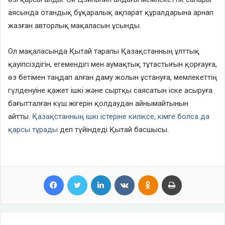
аясында отандық бұқаралық ақпарат құралдарына арнап
жазған авторлық мақаласын ұсынды.
Ол мақаласында Қытай тарапы Қазақстанның ұлттық
қауіпсіздігін, егемендігі мен аумақтық тұтастығын қорғауға,
өз бетімен таңдап алған даму жолын ұстануға, мемлекеттің
гүлденуіне қажет ішкі және сыртқы саясатын іске асыруға
бағытталған күш жігерін қолдаудан айнымайтынын
айтты.
Қазақстанның ішкі істеріне киліксе, кімге болса да
қарсы тұрады
деп түйіндеді Қытай басшысы.
Facebook
Twitter
LinkedIn
VKontakte
Odnoklassniki
Print