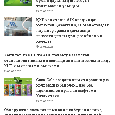
сусындарының шектеулі
топтамасын ұсынды
03.08.2026
ҚХР капиталы AIX алаңында:
неліктен Қазақстан ҚХР мен әлемдік
нарықтар арасындағы жаңа
инвестициялық көпірге айналып
келеді?
03.08.2026
Капитал из КНР на AIX: почему Казахстан
становится новым инвестиционным мостом между
КНР и мировыми рынками
03.08.2026
Coca-Cola создала лимитированную
коллекцию баночек Fuse Tea,
вдохновленную ланшафтами
Казахстана
03.08.2026
Обнаружена сложная кампания кибершпионажа,