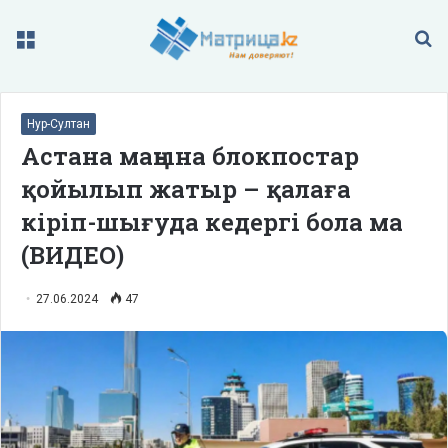
Меню
П
Нур-Султан
Астана маңына блокпостар
қойылып жатыр – қалаға
кіріп-шығуда кедергі бола ма
(ВИДЕО)
27.06.2024
47