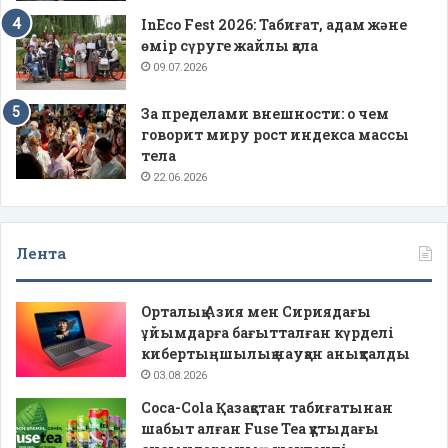
InEco Fest 2026: Табиғат, адам және
өмір сүруге жайлы қала
09.07.2026
За пределами внешности: о чем
говорит миру рост индекса массы
тела
22.06.2026
Лента
Орталық Азия мен Сириядағы
ұйымдарға бағытталған күрделі
кибертыңшылық науқан анықталды
03.08.2026
Coca-Cola Қазақстан табиғатынан
шабыт алған Fuse Tea құтыдағы