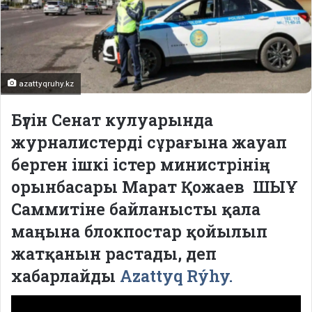
azattyqruhy.kz
Бүгін Сенат кулуарында
журналистерді сұрағына жауап
берген ішкі істер министрінің
орынбасары Марат Қожаев ШЫҰ
Саммитіне байланысты қала
маңына блокпостар қойылып
жатқанын растады, деп
хабарлайды
Azattyq Rýhy.