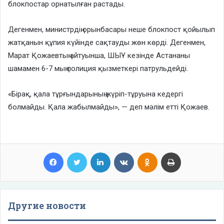
блокпостар орнатылған растады.
Дегенмен, министрдің орынбасары неше блокпост қойылып
жатқанын құпия күйінде сақтауды жөн көрді. Дегенмен,
Марат Қожаевтың айтуынша, ШЫҰ кезінде Астананы
шамамен 6-7 мың полиция қызметкері патрульдейді.
«Бірақ, қала тұрғындарының жүріп-тұруына кедергі
болмайды. Қала жабылмайды», — деп мәлім етті Қожаев.
Facebook
Twitter
LinkedIn
VKontakte
Odnoklassniki
Print
Другие новости