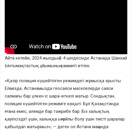
Айта кетейік, 2024 жылдың 3-4 шілдесінде Астанада Шанхай
Ынтымақтастық ұйымының саммиті өтпек.
«Қазір полиция күшейтілген режимдегі жұмысқа ауысты.
Елімізде, Астанамызда геосаяси мәселелерде саяси
салмағы бар үлкен іс шара-өткелі жатыр. Сондықтан,
полиция күшейтілген режимге көқшті. Бұл Қазақстанда
ғғана емес, әлемде бар тәжрибе бар. Біз халықтың
қауіпсіздігі үшін, халыққа ыңғайлы болу үшін тиісті шаралар
қабылдап жатырмыз», — деген ол Астана маңында