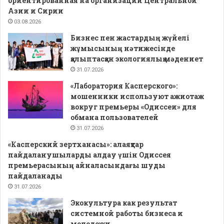
ориентированная на организации Центральной
Азии и Сирии
03.08.2026
Бизнес пен жастардың жүйелі
жұмысының нәтижесінде
қалыптасқан экологиялық мәдениет
31.07.2026
«Лаборатория Касперского»:
мошенники используют ажиотаж
вокруг премьеры «Одиссеи» для
обмана пользователей
31.07.2026
«Касперский зертханасы»: алаяқтар
пайдаланушыларды алдау үшін Одиссея
премьерасының айналасындағы шуды
пайдаланады
31.07.2026
Экокультура как результат
системной работы бизнеса и
молодежи