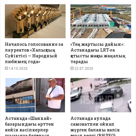
Началось голосование за
«Тең жартысы дайын»:
лауреатов «Халықтың
Астанадағы LRT-ға
Сүйіктісі — Народный
қатысты жақсы жаңалық
любимец года»
тарады
14.10.2025
22.07.2025
Астанада «Шанхай»
Астанада аулада
базарындағы өрттен
самокатпен ойнап
кейін кәсіпкерлер
жүрген баланы көлік
шығынға батқанын
қағып кетті (ВИДЕО)