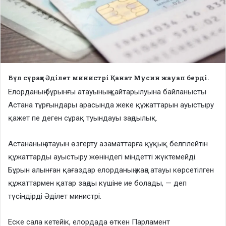
Бұл сұраққа Әділет министрі Қанат Мусин жауап берді.
Елорданың бұрынғы атауының қайтарылуына байланысты
Астана тұрғындары арасында жеке құжаттарын ауыстыру
қажет пе деген сұрақ туындауы заңдылық.
Астананың атауын өзгерту азаматтарға құқық белгілейтін
құжаттарды ауыстыру жөніндегі міндетті жүктемейді.
Бұрын алынған қағаздар елорданың жаңа атауы көрсетілген
құжаттармен қатар заңды күшіне ие болады, — деп
түсіндірді Әділет министрі.
Еске сала кетейік, елордада өткен Парламент