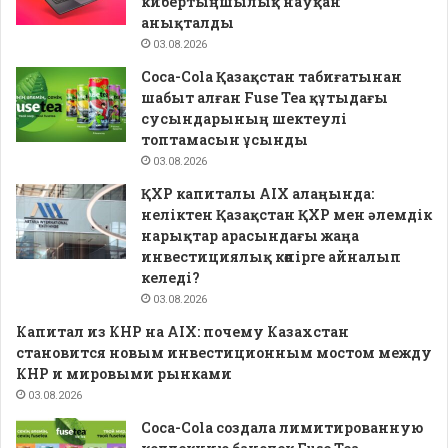
кибертыңшылық науқан
анықталды
03.08.2026
Coca-Cola Қазақстан табиғатынан
шабыт алған Fuse Tea құтыдағы
сусындарының шектеулі
топтамасын ұсынды
03.08.2026
ҚХР капиталы AIX алаңында:
неліктен Қазақстан ҚХР мен әлемдік
нарықтар арасындағы жаңа
инвестициялық көпірге айналып
келеді?
03.08.2026
Капитал из КНР на AIX: почему Казахстан
становится новым инвестиционным мостом между
КНР и мировыми рынками
03.08.2026
Coca-Cola создала лимитированную