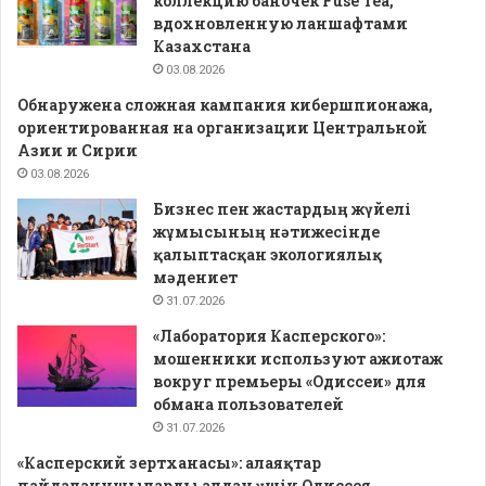
коллекцию баночек Fuse Tea,
вдохновленную ланшафтами
Казахстана
03.08.2026
Обнаружена сложная кампания кибершпионажа,
ориентированная на организации Центральной
Азии и Сирии
03.08.2026
Бизнес пен жастардың жүйелі
жұмысының нәтижесінде
қалыптасқан экологиялық
мәдениет
31.07.2026
«Лаборатория Касперского»:
мошенники используют ажиотаж
вокруг премьеры «Одиссеи» для
обмана пользователей
31.07.2026
«Касперский зертханасы»: алаяқтар
пайдаланушыларды алдау үшін Одиссея