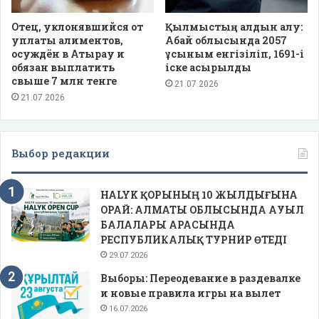
Отец, уклонявшийся от
Қылмыстың алдын алу:
уплаты алиментов,
Абай облысында 2057
осуждён в Атырау и
ұсыным енгізіліп, 1691-і
обязан выплатить
іске асырылды
свыше 7 млн тенге
21.07.2026
21.07.2026
Выбор редакции
HALYK ҚОРЫНЫҢ 10 ЖЫЛДЫҒЫНА
ОРАЙ: АЛМАТЫ ОБЛЫСЫНДА АУЫЛ
БАЛАЛАРЫ АРАСЫНДА
РЕСПУБЛИКАЛЫҚ ТУРНИР ӨТЕДІ
29.07.2026
Выборы: Переодевание в раздевалке
и новые правила игры на вылет
16.07.2026