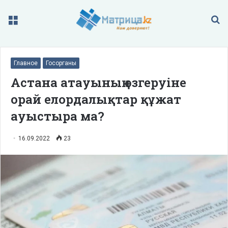
Меню
П
Главное
Госорганы
Астана атауының өзгеруіне
орай елордалықтар құжат
ауыстыра ма?
16.09.2022
23