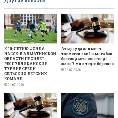
Другие новости
К 10-ЛЕТИЮ ФОНДА
Атырауда алимент
HALYK: В АЛМАТИНСКОЙ
төлемеген әке 1 жылға бас
ОБЛАСТИ ПРОЙДЕТ
бостандығы шектелді
РЕСПУБЛИКАНСКИЙ
және 7 млн теңге берешек
ТУРНИР СРЕДИ
21.07.2026
СЕЛЬСКИХ ДЕТСКИХ
КОМАНД
24.07.2026