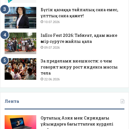
Бүгін қазаққа тайпалық сана емес,
ұлттық сана қажет!
10.07.2026
InEco Fest 2026: Табиғат, адам және
өмір сүруге жайлы қала
09.07.2026
За пределами внешности: о чем
говорит миру рост индекса массы
тела
22.06.2026
Лента
Орталық Азия мен Сириядағы
ұйымдарға бағытталған күрделі