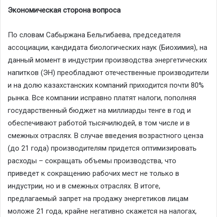
Экономич
еская сторона вопроса
По словам
Сабыржана
Бельгибаева
, председателя
ассоциации
,
кандидат
а
биологических наук
(Б
иохим
ия
)
, на
данный момент
в индустрии
производства
энергетических
напитков
(ЭН)
преобладают
отечественные
производители
и
на долю казахстанских компаний приходится
почти
80%
рынка.
Все
компании
исправно платят налоги, пополняя
государственный бюджет
на миллиард
ы
тенге
в год
и
обеспечивают работой
тысячи
людей
, в том числе и
в
смежных отраслях
.
В случае введения возрастного ценза
(до 21 года)
производителям придется оптимизировать
расходы
– сокращать
объемы производства, что
приведет к сокращению рабочих мест не только в
индустрии, но и в смежных отраслях
. В
итоге
,
предлагаемый запрет на продажу энергетиков лицам
м
олож
е 21 года, крайне
негативно скажется на налогах,