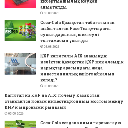
кибертыңшылық науқан
анықталды
03.08.2026
Coca-Cola Қазақстан табиғатынан
шабыт алған Fuse Tea құтыдағы
сусындарының шектеулі
топтамасын ұсынды
03.08.2026
ҚХР капиталы AIX алаңында:
неліктен Қазақстан ҚХР мен әлемдік
нарықтар арасындағы жаңа
инвестициялық көпірге айналып
келеді?
03.08.2026
Капитал из КНР на AIX: почему Казахстан
становится новым инвестиционным мостом между
КНР и мировыми рынками
03.08.2026
Coca-Cola создала лимитированную