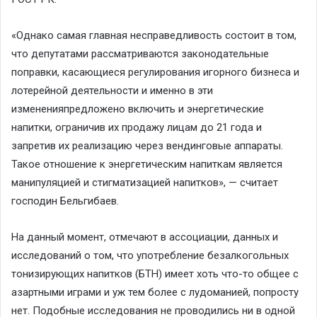
«
Однако
самая
главная несправедливость состоит в том
,
что
депутатами
рассматриваются законодательные
поправки, касающиеся регулирования игорного бизнес
а и
лотерейной деятельности
и именно
в
эти
изменени
я
предложено включить
и
энергетические
напитки
, о
граничив
их
продажу
лицам
до 21 года и
запре
тив их
реализацию
через вендинговые аппараты.
Т
акое отношение к эн
е
рг
е
тическим на
п
иткам является
манипуляцие
й
и стигм
а
тизацией н
а
питков
», — считает
господин
Бельгибаев
.
На данный момент, отмечают в ассоциации, данных и
исследований о том, что употребление безалкогольных
тонизирующих напитков (БТН) имеет хоть что-то общее с
азартными играми и уж тем более с
лудоманией
,
попросту
нет. Подобные исследования не проводились ни в одной