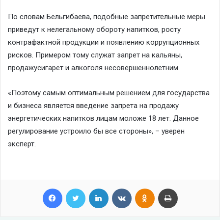
По словам
Бельгибаева
, п
одобные
запретительные меры
приведут к
нелегальному обороту напитков
,
росту
контрафактной продукции
и
появлению коррупционных
рисков
. Примером тому служат
запрет
на
кальян
ы
,
продаж
у
сигарет
и алкоголя несовершеннолетним.
«
Поэтому
самым оптимальным решением для государства
и бизнеса является введение запрета на продажу
энергетических напитков
лицам м
оложе
18 лет
. Д
анное
регулирование устроило бы все стороны
», –
уверен
эксперт.
Facebook
Twitter
LinkedIn
VKontakte
Odnoklassniki
Print