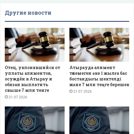
Другие новости
Отец, уклонявшийся от
Атырауда алимент
уплаты алиментов,
төлемеген әке 1 жылға бас
осуждён в Атырау и
бостандығы шектелді
обязан выплатить
және 7 млн теңге берешек
свыше 7 млн тенге
21.07.2026
21.07.2026