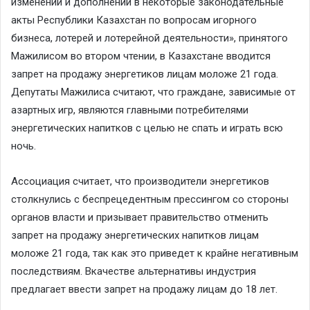
изменений и дополнений в некоторые законодательные
акты Республики Казахстан по вопросам игорного
бизнеса, лотерей и лотерейной деятельности», принятого
Мажилисом во втором чтении, в Казахстане вводится
запрет на продажу энергетиков лицам м
оложе
21 года.
Депутаты
Мажилиса
считают, что граждане, зависимые от
азартных игр, являются главными потребителями
энергетических напитков
с целью
не спать и играть всю
ночь.
Ассоциация считает, что
производители энергетиков
столкнулись с беспрецедентным прессингом со стороны
органов власти и призывает правительство отменить
запрет на
продажу энергетических напитков лицам
м
оложе
21 года,
так как это приведет к
крайне негативным
последствиям
. В
качестве альтернативы индустрия
предлагает ввести запрет на продажу лицам
до 18 лет
.