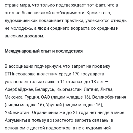
стране мира, что только
подтверждает тот факт, что в
этом не было никакой необходимости.
Кроме того,
лудоманией,
как показывает практика, увлекаются отнюдь
не молодежь, а люди среднего возраста со средним и
высоким доходом.
Международный опыт
и последствия
В ассоциации подчеркнули, что
запрет на продажу
БТН
несовершеннолетним сре
ди 170 государств
установлен только лишь в
11
странах
: до 18 лет —
Азербайджан, Беларусь, Кыргызстан, Латвия, Литва,
Мексика, Турция, ОАЭ (лицам младше 16), Великобритания
(лицам младше 16), Уругвай (лицам младше 16),
Узбекистан.
О
граничени
й же
до 21 года
нет нигде в мире
.
А
ргументы в пользу возрастного запрета связаны в
основном с диетой подростков
, а не с лудоманией
.