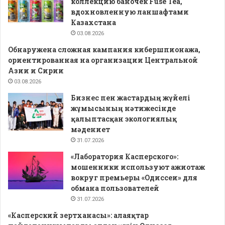
коллекцию баночек Fuse Tea,
вдохновленную ланшафтами
Казахстана
03.08.2026
Обнаружена сложная кампания кибершпионажа,
ориентированная на организации Центральной
Азии и Сирии
03.08.2026
Бизнес пен жастардың жүйелі
жұмысының нәтижесінде
қалыптасқан экологиялық
мәдениет
31.07.2026
«Лаборатория Касперского»:
мошенники используют ажиотаж
вокруг премьеры «Одиссеи» для
обмана пользователей
31.07.2026
«Касперский зертханасы»: алаяқтар