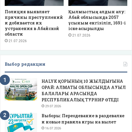
Полиция выявляет
Қылмыстың алдын алу:
причины преступлений
Абай облысында 2057
и добивается их
ұсыным енгізіліп, 1691-і
устранения в Абайской
іске асырылды
области
21.07.2026
21.07.2026
Выбор редакции
HALYK ҚОРЫНЫҢ 10 ЖЫЛДЫҒЫНА
ОРАЙ: АЛМАТЫ ОБЛЫСЫНДА АУЫЛ
БАЛАЛАРЫ АРАСЫНДА
РЕСПУБЛИКАЛЫҚ ТУРНИР ӨТЕДІ
29.07.2026
Выборы: Переодевание в раздевалке
и новые правила игры на вылет
16.07.2026