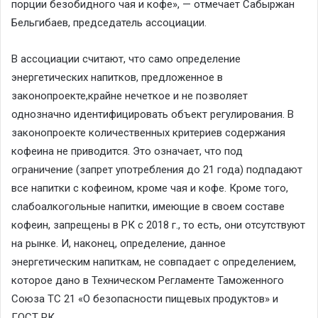
порции безобидного чая и кофе
», — отмечает
Сабыржан
Бельгибаев
, председатель ассоциаци
и
.
В а
ссоциации считают, что само определение
энергетических напитков
, предложенное
в
законо
проекте
,
крайне нечеткое
и не позволяет
однозначно идентифицировать объект регулирования.
В
законо
проекте
к
оличественных критериев содержания
кофеина не приводится. Это означает, что под
ограничение (запрет употребления до 21 года) подпадают
все напитки с кофеином, кроме чая и кофе. Кроме того,
слабоалкогольные напитки, имеющи
е
в своем составе
кофеин
,
запрещены
в РК с 2018 г.
, то
есть, они отсутствуют
на рынке. И
,
наконец, определение
,
данное
энергетически
м
напитк
ам
,
не совпадает с определением,
которое дано в
Техническ
о
м Регламент
е
Таможенного
Союза
ТС 21
«
О безопасности пищевых продуктов
»
и
ГОСТ РК.