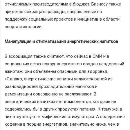
отчисляемых производителями в бюджет.
Бизнесу
также
придется сокращать расходы
, направленные
на
поддержку
социальны
х проектов и инициатив в области
спорта и экологии.
Манипуляция и стигматизация энергетических напитков
В а
ссоциация
также считают,
что
сейчас в СМИ и в
социальных сетях в
округ
энергетиков создан нездоровый
ажиотаж
,
они
объяв
лены
опасными для здоровья.
«
Однако, э
нергетические напитки
являются
одн
ой
из
разновидностей прохладительных напитков и
демонизации
совершенно не заслуживают.
В
энергетических напитках
нет компонентов,
которые
не
содержа
лись бы
в других продуктах питания.
К тому же,
в
них
отсутствуют
и
м
ифически
е
стимулятор
ы
. А содержание
кофеина
в порции энергетиков, значительно ниже, чем в