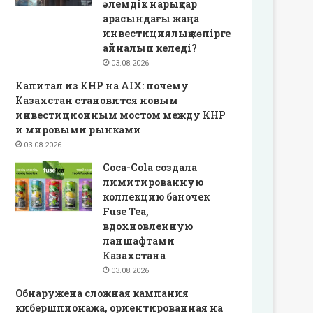
әлемдік нарықтар
арасындағы жаңа
инвестициялық көпірге
айналып келеді?
03.08.2026
Капитал из КНР на AIX: почему
Казахстан становится новым
инвестиционным мостом между КНР
и мировыми рынками
03.08.2026
Coca-Cola создала
лимитированную
коллекцию баночек
Fuse Tea,
вдохновленную
ланшафтами
Казахстана
03.08.2026
Обнаружена сложная кампания
кибершпионажа, ориентированная на