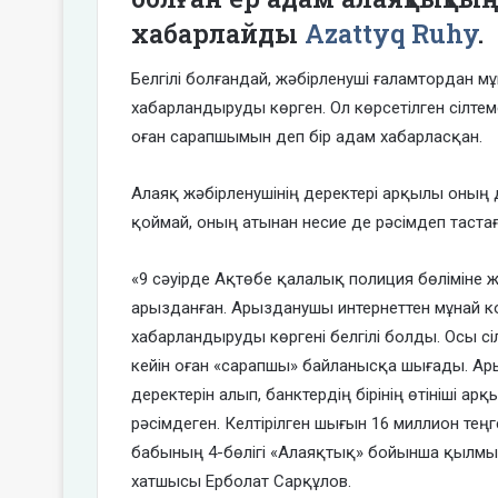
хабарлайды
Azattyq Ruhy
.
Белгілі болғандай, жәбірленуші ғаламтордан 
хабарландыруды көрген. Ол көрсетілген сілте
оған сарапшымын деп бір адам хабарласқан.
Алаяқ жәбірленушінің деректері арқылы оның
қоймай, оның атынан несие де рәсімдеп тастағ
«9 сәуірде Ақтөбе қалалық полиция бөліміне ж
арызданған. Арызданушы интернеттен мұнай 
хабарландыруды көргені белгілі болды. Осы с
кейін оған «сарапшы» байланысқа шығады. А
деректерін алып, банктердің бірінің өтініші а
рәсімдеген. Келтірілген шығын 16 миллион те
бабының 4-бөлігі «Алаяқтық» бойынша қылмыс
хатшысы Ерболат Сарқұлов.