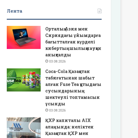
Лента
Орталық Азия мен
Сириядағы ұйымдарға
бағытталған күрделі
кибертыңшылық науқан
анықталды
03.08.2026
Coca-Cola Қазақстан
табиғатынан шабыт
алған Fuse Tea құтыдағы
сусындарының
шектеулі топтамасын
ұсынды
03.08.2026
ҚХР капиталы AIX
алаңында: неліктен
Қазақстан ҚХР мен