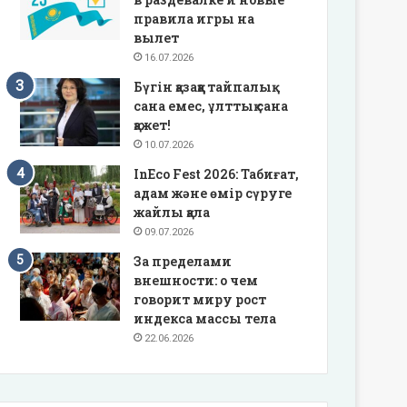
правила игры на
вылет
16.07.2026
Бүгін қазаққа тайпалық
сана емес, ұлттық сана
қажет!
10.07.2026
InEco Fest 2026: Табиғат,
адам және өмір сүруге
жайлы қала
09.07.2026
За пределами
внешности: о чем
говорит миру рост
индекса массы тела
22.06.2026