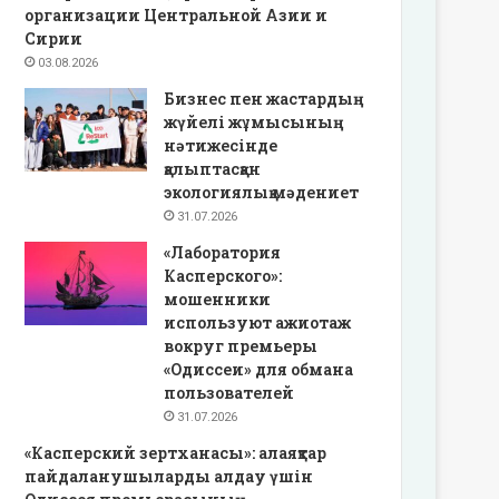
организации Центральной Азии и
Сирии
03.08.2026
Бизнес пен жастардың
жүйелі жұмысының
нәтижесінде
қалыптасқан
экологиялық мәдениет
31.07.2026
«Лаборатория
Касперского»:
мошенники
используют ажиотаж
вокруг премьеры
«Одиссеи» для обмана
пользователей
31.07.2026
«Касперский зертханасы»: алаяқтар
пайдаланушыларды алдау үшін