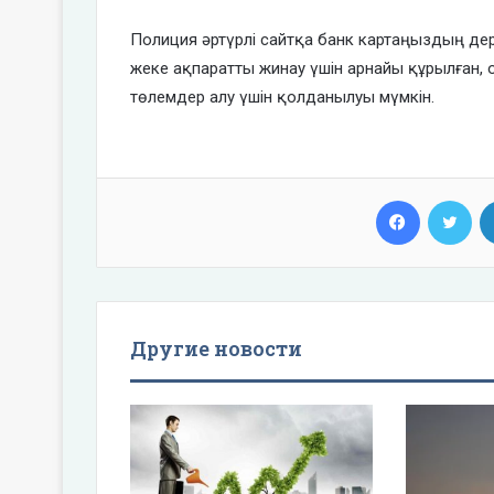
Полиция әртүрлі сайтқа банк картаңыздың дере
жеке ақпаратты жинау үшін арнайы құрылған, о
төлемдер алу үшін қолданылуы мүмкін.
Facebook
Twi
Другие новости