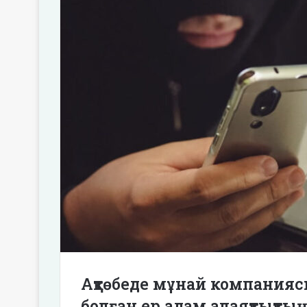
Ақтөбеде мұнай компания
болған ер адам алаяқтықтың