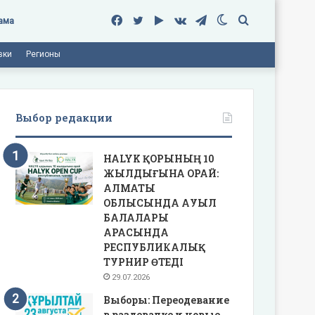
Facebook
Twitter
Google
vk.com
Telegram
Switch
Поиск
ама
вки
Регионы
Play
skin
Выбор редакции
HALYK ҚОРЫНЫҢ 10
ЖЫЛДЫҒЫНА ОРАЙ:
АЛМАТЫ
ОБЛЫСЫНДА АУЫЛ
БАЛАЛАРЫ
АРАСЫНДА
РЕСПУБЛИКАЛЫҚ
ТУРНИР ӨТЕДІ
29.07.2026
Выборы: Переодевание
в раздевалке и новые