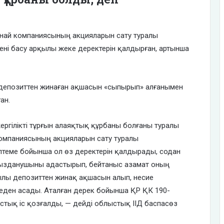
мұнай компаниясының акцияларын сату туралы
мені басу арқылы жеке деректерін қалдырған, артынша
 депозиттен жинаған ақшасын «сыпырып» алғанымен
ан.
ергілікті тұрғын алаяқтық құрбаны болғаны туралы
компаниясының акцияларын сату туралы
ілтеме бойынша ол өз деректерін қалдырады, содан
рызданушыны адастырып, бейтаныс азамат оның
рқылы депозиттен жинақ ақшасын алып, несие
ңгеден асады. Аталған дерек бойынша ҚР ҚК 190-
тық іс қозғалды, — дейді облыстық ІІД баспасөз