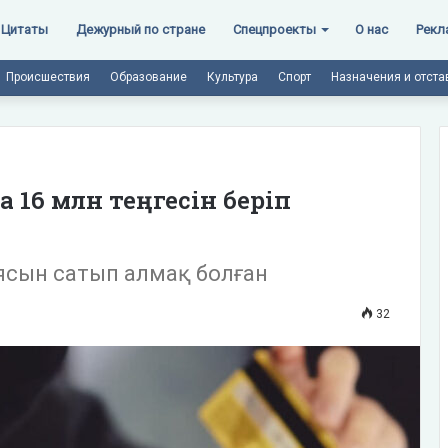
Цитаты
Дежурный по стране
Спецпроекты
О нас
Рекл
Происшествия
Образование
Культура
Спорт
Назначения и отста
а 16 млн теңгесін беріп
ясын сатып алмақ болған
32