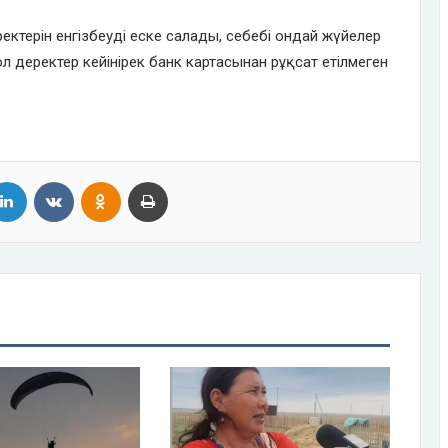
ктерін енгізбеуді еске салады, себебі ондай жүйелер
л деректер кейінірек банк картасынан рұқсат етілмеген
tter
LinkedIn
VKontakte
Odnoklassniki
Print