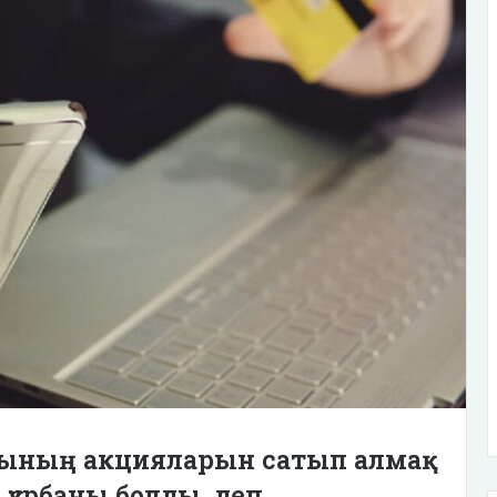
сының акцияларын сатып алмақ
 құрбаны болды, деп