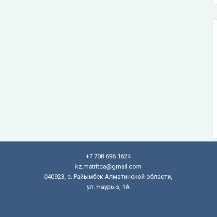
+7 708 696 1624
kz.matritca@gmail.com
040923, с. Райымбек Алматинской области,
ул. Наурыз, 1А