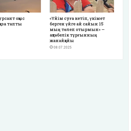
урсант оқыс
«Үйім суға кетіп, үкімет
қаза тапты
берген үйге ай сайын 15
мың төлеп отырмын» —
ақтөбелік тұрғынның
жанайқайы
08.07.2025