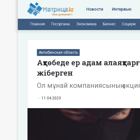
Новости
Интервью
Главная
Госорганы
Экономика
Бизнес
Социум
Актюбинская область
Ақтөбеде ер адам алаяқтарғ
жіберген
Ол мұнай компаниясының акци
11.04.2023