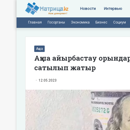
Новости
Интервью
Главная
Госорганы
Экономика
Бизнес
Социум
Ақша
Ақша айырбастау орындар
сатылып жатыр
12.05.2023