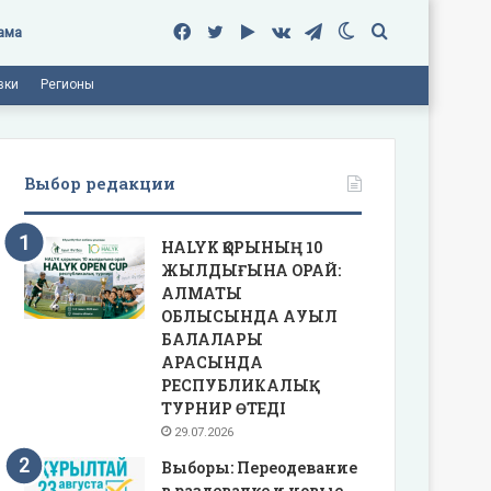
Facebook
Twitter
Google
vk.com
Telegram
Switch
Поиск
ама
вки
Регионы
Play
skin
Выбор редакции
HALYK ҚОРЫНЫҢ 10
ЖЫЛДЫҒЫНА ОРАЙ:
АЛМАТЫ
ОБЛЫСЫНДА АУЫЛ
БАЛАЛАРЫ
АРАСЫНДА
РЕСПУБЛИКАЛЫҚ
ТУРНИР ӨТЕДІ
29.07.2026
Выборы: Переодевание
в раздевалке и новые