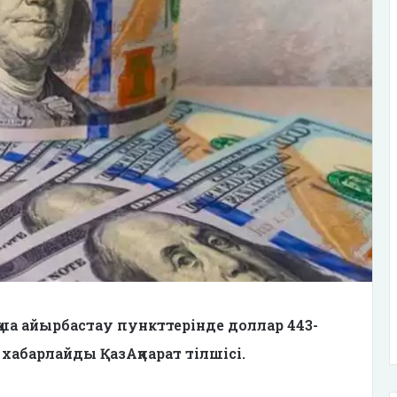
ша айырбастау пункттерінде доллар 443-
хабарлайды ҚазАқпарат тілшісі.