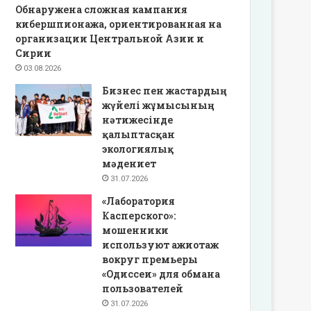
Обнаружена сложная кампания
кибершпионажа, ориентированная на
организации Центральной Азии и
Сирии
03.08.2026
Бизнес пен жастардың
жүйелі жұмысының
нәтижесінде
қалыптасқан
экологиялық
мәдениет
31.07.2026
«Лаборатория
Касперского»:
мошенники
используют ажиотаж
вокруг премьеры
«Одиссеи» для обмана
пользователей
31.07.2026