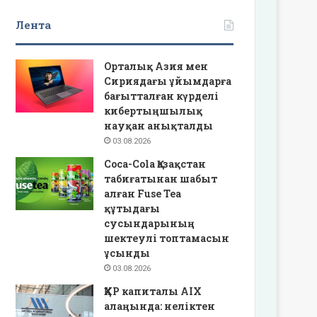
Лента
Орталық Азия мен
Сириядағы ұйымдарға
бағытталған күрделі
кибертыңшылық
науқан анықталды
03.08.2026
Coca-Cola Қазақстан
табиғатынан шабыт
алған Fuse Tea
құтыдағы
сусындарының
шектеулі топтамасын
ұсынды
03.08.2026
ҚХР капиталы AIX
алаңында: неліктен