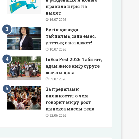
правила игры на
вылет
16.07.2026
Бүгін қазаққа
тайпалық сана емес,
ұлттық сана қажет!
10.07.2026
InEco Fest 2026: Табиғат,
адам және өмір сүруге
жайлы қала
09.07.2026
За пределами
внешности: о чем
говорит миру рост
индекса массы тела
22.06.2026