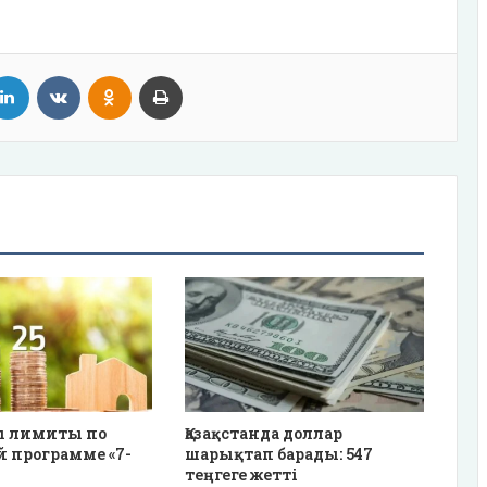
tter
LinkedIn
VKontakte
Odnoklassniki
Print
 лимиты по
Қазақстанда доллар
 программе «7-
шарықтап барады: 547
теңгеге жетті