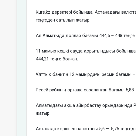
Kurs.kz деректері бойынша, Астанадағы валют
теңгеден сатылып жатыр.
Ал Алматыда доллар бағамы 444,5 – 448 теңге
11 мамыр кешкі сауда қорытындысы бойынша, 
444,21 теңге болған.
Ұлттық банктің 12 мамырдағы ресми бағамы – 1
Ресей рублінің орташа сараланған бағамы 5,88 
Алматыдағы ақша айырбастау орындарында Рес
жатыр.
Астанада көрші ел валютасы 5,6 — 5,75 теңгед