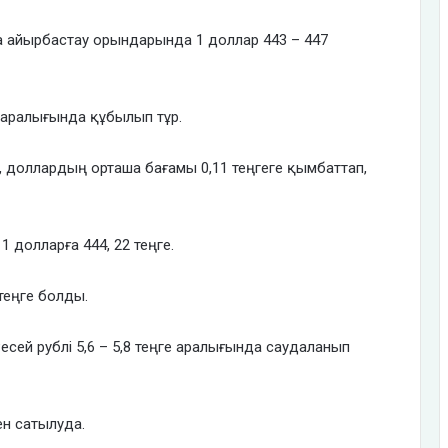
а айырбастау орындарында 1 доллар 443 – 447
 аралығында құбылып тұр.
доллардың орташа бағамы 0,11 теңгеге қымбаттап,
 долларға 444, 22 теңге.
теңге болды.
ей рублі 5,6 – 5,8 теңге аралығында саудаланып
ен сатылуда.