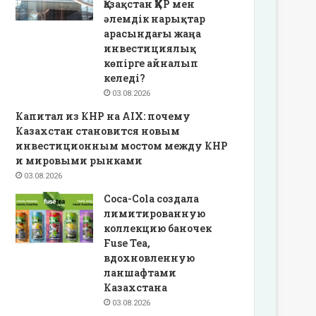
Қазақстан ҚХР мен
әлемдік нарықтар
арасындағы жаңа
инвестициялық
көпірге айналып
келеді?
03.08.2026
Капитал из КНР на AIX: почему
Казахстан становится новым
инвестиционным мостом между КНР
и мировыми рынками
03.08.2026
Coca-Cola создала
лимитированную
коллекцию баночек
Fuse Tea,
вдохновленную
ланшафтами
Казахстана
03.08.2026