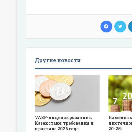
Facebook
Twi
Другие новости
VASP-лицензирование в
Изменены
Казахстане: требования и
ипотечной
практика 2026 года
20-25»