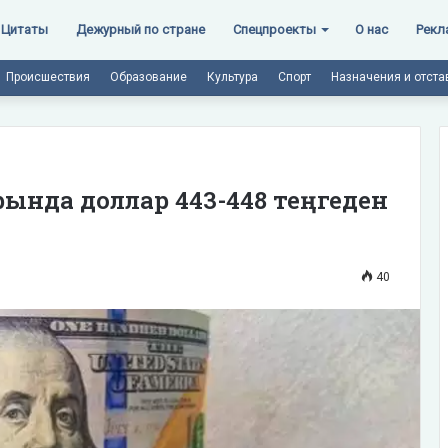
Цитаты
Дежурный по стране
Спецпроекты
О нас
Рекл
Происшествия
Образование
Культура
Спорт
Назначения и отста
ында доллар 443-448 теңгеден
40