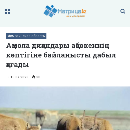
Меню
П
Акмолинская область
Ақмола диқандары ақбөкеннің
көптігіне байланысты дабыл
қағады
13.07.2023
30