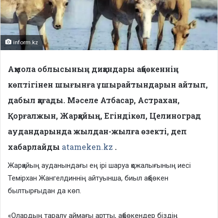
inform.kz
Ақмола облысының диқандары ақбөкеннің
көптігінен шығынға ұшырайтындарын айтып,
дабыл қағады. Мәселе Атбасар, Астрахан,
Қорғалжын, Жарқайың, Егіндікөл, Целиноград
аудандарында жылдан-жылға өзекті, деп
хабарлайды
atameken.kz
.
Жарқайың ауданындағы ең ірі шаруа қожалығының иесі
Темірхан Жангелдиннің айтуынша, биыл ақбөкен
былтырғыдан да көп.
«Олардың таралу аймағы артты, ақбөкендер біздің