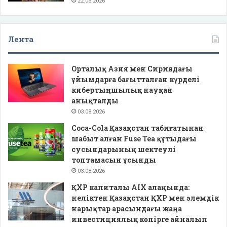
22.06.2026
Лента
Орталық Азия мен Сириядағы
ұйымдарға бағытталған күрделі
кибертыңшылық науқан
анықталды
03.08.2026
Coca-Cola Қазақстан табиғатынан
шабыт алған Fuse Tea құтыдағы
сусындарының шектеулі
топтамасын ұсынды
03.08.2026
ҚХР капиталы AIX алаңында:
неліктен Қазақстан ҚХР мен әлемдік
нарықтар арасындағы жаңа
инвестициялық көпірге айналып