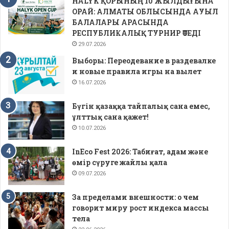
HALYK ҚОРЫНЫҢ 10 ЖЫЛДЫҒЫНА
ОРАЙ: АЛМАТЫ ОБЛЫСЫНДА АУЫЛ
БАЛАЛАРЫ АРАСЫНДА
РЕСПУБЛИКАЛЫҚ ТУРНИР ӨТЕДІ
29.07.2026
Выборы: Переодевание в раздевалке
и новые правила игры на вылет
16.07.2026
Бүгін қазаққа тайпалық сана емес,
ұлттық сана қажет!
10.07.2026
InEco Fest 2026: Табиғат, адам және
өмір сүруге жайлы қала
09.07.2026
За пределами внешности: о чем
говорит миру рост индекса массы
тела