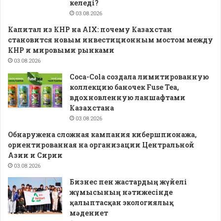
келеді?
03.08.2026
Капитал из КНР на AIX: почему Казахстан
становится новым инвестиционным мостом между
КНР и мировыми рынками
03.08.2026
Coca-Cola создала лимитированную
коллекцию баночек Fuse Tea,
вдохновленную ланшафтами
Казахстана
03.08.2026
Обнаружена сложная кампания кибершпионажа,
ориентированная на организации Центральной
Азии и Сирии
03.08.2026
Бизнес пен жастардың жүйелі
жұмысының нәтижесінде
қалыптасқан экологиялық
мәдениет