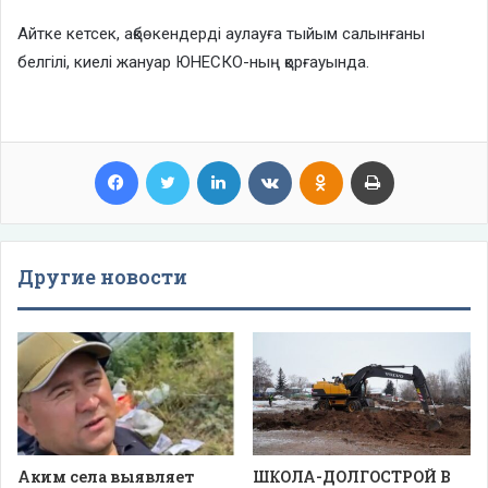
Айтке кетсек, ақбөкендерді аулауға тыйым салынғаны
белгілі, киелі жануар ЮНЕСКО-ның қорғауында.
Facebook
Twitter
LinkedIn
VKontakte
Odnoklassniki
Print
Другие новости
Аким села выявляет
ШКОЛА-ДОЛГОСТРОЙ В