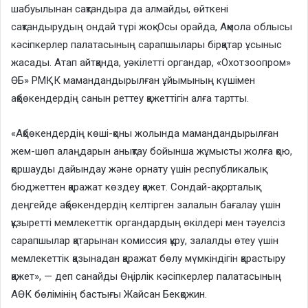
шабуылынан сақтандыра да алмайды, өйткені
сақтандырудың ондай түрі жоқ. Осы орайда, Ақмола облысы
кәсіпкерлер палатасының сарапшылары бірқатар ұсыныс
жасады. Атап айтқанда, уәкілетті органдар, «Охотзоопром»
ӨБ» РМҚК мамандандырылған ұйымының күшімен
ақбөкендердің санын реттеу қажеттігін алға тартты.
«Ақбөкендердің көші-қоны жолында мамандандырылған
жем-шөп алаңдарын анықтау бойынша жұмысты жолға қою,
қоршауды дайындау және орнату үшін республикалық
бюджеттен қаражат көздеу қажет. Сондай-ақ, орталық
деңгейде ақбөкендердің келтірген залалын бағалау үшін
құзыретті мемлекеттік органдардың өкілдері мен тәуелсіз
сарапшылар қатарынан комиссия құру, залалды өтеу үшін
мемлекеттік қазынадан қаражат бөлу мүмкіндігін қарастыру
қажет», — деп санайды Өңірлік кәсіпкерлер палатасының
АӨК бөлімінің бастығы Жайсан Бекқожин.