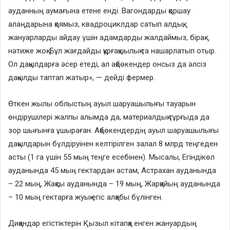
ауданның аумағына етене енді. Вагондарды қоршау
алаңдарына қоямыз, квадроциклдар сатып алдық,
жануарларды айдау үшін адамдарды жалдаймыз, бірақ
нәтиже жоқ. Бұл жағдайды құрғақшылық та нашарлатып отыр.
Ол дақылдарға әсер етеді, ал ақбөкендер онсыз да әлсіз
дақылды таптап жатыр», — дейді фермер.
Өткен жылы облыстың ауыл шаруашылығы тауарын
өндірушілері жалпы алымда да, материалдық тұрғыда да
зор шығынға ұшыраған. Ақбөкендердің ауыл шаруашылығы
дақылдарын бүлдіруінен келтірілген залал 8 млрд теңгеден
асты (1 га үшін 55 мың теңге есебінен). Мысалы, Егіндікөл
ауданында 45 мың гектардан астам, Астрахан ауданында
– 22 мың, Жақсы ауданында – 19 мың, Жарқайың ауданында
– 10 мың гектарға жуық егіс алқабы бүлінген.
Диқандар егістіктерін Қызыл кітапқа енген жануардың