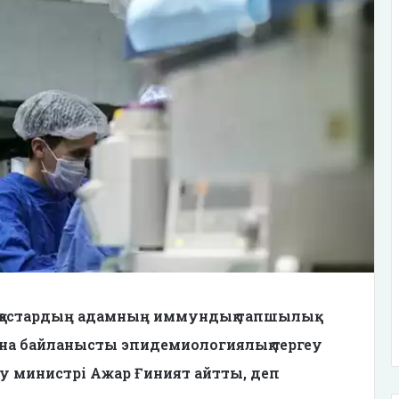
уқастардың адамның иммундық тапшылық
на байланысты эпидемиологиялық тергеу
ау министрі Ажар Ғиният айтты, деп