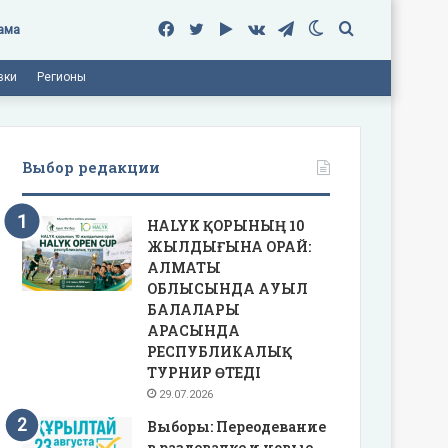
Facebook
Twitter
Google
vk.com
Telegram
Switch
Поиск
ама
вки
Регионы
Play
skin
Выбор редакции
HALYK ҚОРЫНЫҢ 10
ЖЫЛДЫҒЫНА ОРАЙ:
АЛМАТЫ
ОБЛЫСЫНДА АУЫЛ
БАЛАЛАРЫ
АРАСЫНДА
РЕСПУБЛИКАЛЫҚ
ТУРНИР ӨТЕДІ
29.07.2026
Выборы: Переодевание
в раздевалке и новые