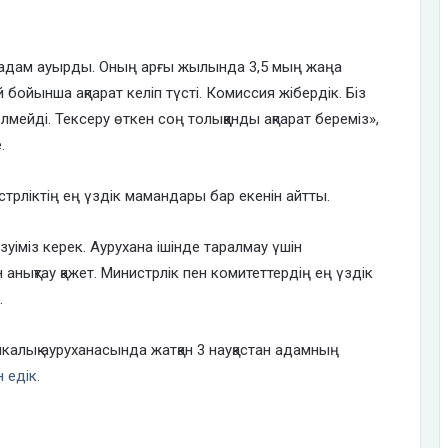
 адам ауырды. Оның арғы жылында 3,5 мың жаңа
ойынша ақпарат келіп түсті. Комиссия жібердік. Біз
лмейді. Тексеру өткен соң толыққанды ақпарат береміз»,
.
трліктің ең үздік мамандары бар екенін айтты.
зуіміз керек. Аурухана ішінде таралмау үшін
нықтау қажет. Министрлік пен комитеттердің ең үздік
.
никалық ауруханасында жатқан 3 науқастан адамның
 едік.