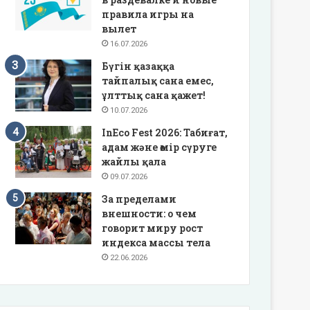
правила игры на
вылет
16.07.2026
Бүгін қазаққа
тайпалық сана емес,
ұлттық сана қажет!
10.07.2026
InEco Fest 2026: Табиғат,
адам және өмір сүруге
жайлы қала
09.07.2026
За пределами
внешности: о чем
говорит миру рост
индекса массы тела
22.06.2026