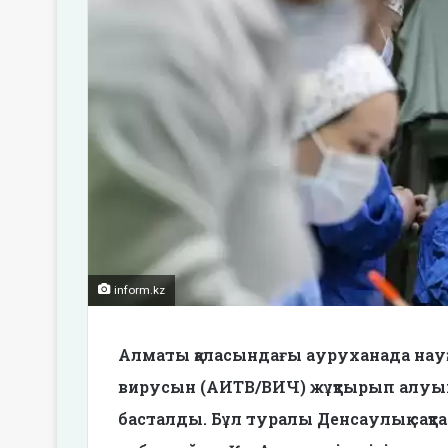
inform.kz
Алматы қаласындағы ауруханада на
вирусын (АИТВ/ВИЧ) жұқтырып алуы
басталды. Бұл туралы Денсаулық сақт