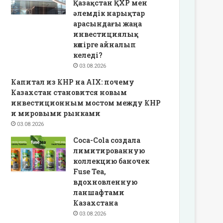
Қазақстан ҚХР мен
әлемдік нарықтар
арасындағы жаңа
инвестициялық
көпірге айналып
келеді?
03.08.2026
Капитал из КНР на AIX: почему
Казахстан становится новым
инвестиционным мостом между КНР
и мировыми рынками
03.08.2026
Coca-Cola создала
лимитированную
коллекцию баночек
Fuse Tea,
вдохновленную
ланшафтами
Казахстана
03.08.2026