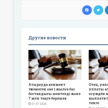
Facebook
Twi
Другие новости
Атырауда алимент
Отец, укл
төлемеген әке 1 жылға бас
уплаты а
бостандығы шектелді және
осуждён в
7 млн теңге берешек
выплатит
тенге
21.07.2026