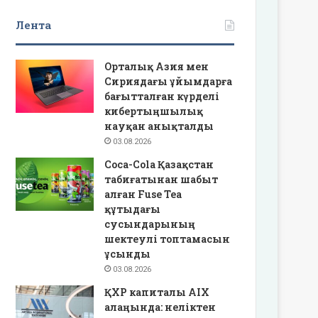
Лента
Орталық Азия мен
Сириядағы ұйымдарға
бағытталған күрделі
кибертыңшылық
науқан анықталды
03.08.2026
Coca-Cola Қазақстан
табиғатынан шабыт
алған Fuse Tea
құтыдағы
сусындарының
шектеулі топтамасын
ұсынды
03.08.2026
ҚХР капиталы AIX
алаңында: неліктен