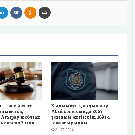
tter
LinkedIn
VKontakte
Odnoklassniki
Print
онявшийся от
Қылмыстың алдын алу:
лиментов,
Абай облысында 2057
 Атырау и обязан
ұсыным енгізіліп, 1691-і
ь свыше 7 млн
іске асырылды
21.07.2026