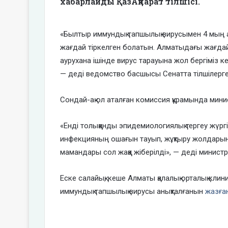
хабарлайды ҚазАқпарат тілшісі.
«Былтыр иммундық тапшылық вирусымен 4 мың
жағдай тіркелген болатын. Алматыдағы жағдай б
аурухана ішінде вирус тарауына жол бергіміз ке
— деді ведомство басшысы Сенатта тілшілерге
Сондай-ақ ол аталған комиссия құрамында минис
«Енді толыққанды эпидемиологиялық тергеу жүргі
инфекцияның ошағын тауып, жұқтыру жолдарын а
мамандары сол жаққа жіберілді», — деді министр
Еске салайық, кеше Алматы қалалық орталық кли
иммундық тапшылық вирусы анықталғанын
жазған