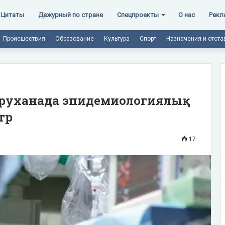
Цитаты
Дежурный по стране
Спецпроекты
О нас
Рекл
Происшествия
Образование
Культура
Спорт
Назначения и отста
уруханада эпидемиологиялық
тр
17