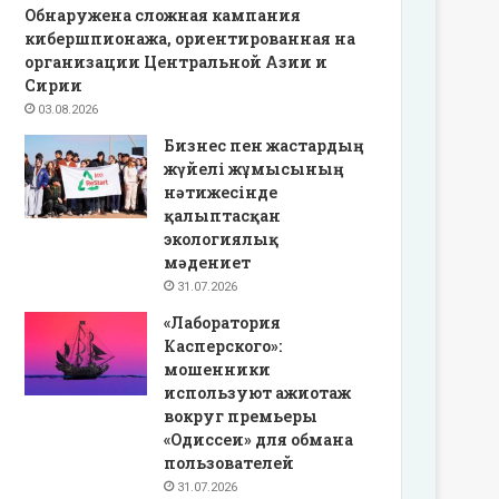
Обнаружена сложная кампания
кибершпионажа, ориентированная на
организации Центральной Азии и
Сирии
03.08.2026
Бизнес пен жастардың
жүйелі жұмысының
нәтижесінде
қалыптасқан
экологиялық
мәдениет
31.07.2026
«Лаборатория
Касперского»:
мошенники
используют ажиотаж
вокруг премьеры
«Одиссеи» для обмана
пользователей
31.07.2026