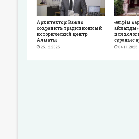
Архитектор: Важно
«Өмірім қа
сохранить традиционный
айналды»
исторический центр
психолог
Алматы
сұраныс а
25.12.2025
04.11.2025