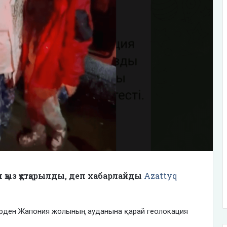
 қыз құтқарылды, деп хабарлайды
Azattyq
лерден Жапония жолының ауданына қарай геолокация