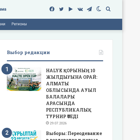
Facebook
Twitter
Google
vk.com
Telegram
Switch
Поиск
ама
вки
Регионы
Play
skin
Выбор редакции
HALYK ҚОРЫНЫҢ 10
ЖЫЛДЫҒЫНА ОРАЙ:
АЛМАТЫ
ОБЛЫСЫНДА АУЫЛ
БАЛАЛАРЫ
АРАСЫНДА
РЕСПУБЛИКАЛЫҚ
ТУРНИР ӨТЕДІ
29.07.2026
Выборы: Переодевание
в раздевалке и новые