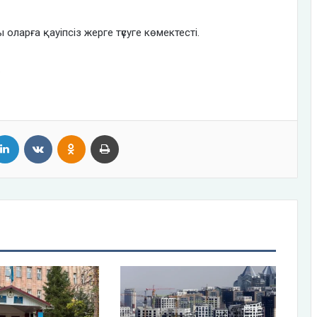
ларға қауіпсіз жерге түсуге көмектесті.
.
tter
LinkedIn
VKontakte
Odnoklassniki
Print