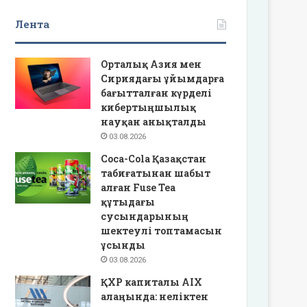
Лента
Орталық Азия мен
Сириядағы ұйымдарға
бағытталған күрделі
кибертыңшылық
науқан анықталды
03.08.2026
Coca-Cola Қазақстан
табиғатынан шабыт
алған Fuse Tea
құтыдағы
сусындарының
шектеулі топтамасын
ұсынды
03.08.2026
ҚХР капиталы AIX
алаңында: неліктен