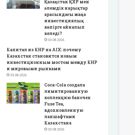
Қазақстан ҚХР мен
әлемдік нарықтар
арасындағы жаңа
инвестициялық
көпірге айналып
келеді?
03.08.2026
Капитал из КНР на AIX: почему
Казахстан становится новым
инвестиционным мостом между КНР
и мировыми рынками
03.08.2026
Coca-Cola создала
лимитированную
коллекцию баночек
Fuse Tea,
вдохновленную
ланшафтами
Казахстана
03.08.2026