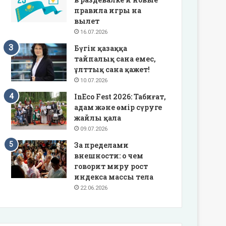
правила игры на
вылет
16.07.2026
Бүгін қазаққа
тайпалық сана емес,
ұлттық сана қажет!
10.07.2026
InEco Fest 2026: Табиғат,
адам және өмір сүруге
жайлы қала
09.07.2026
За пределами
внешности: о чем
говорит миру рост
индекса массы тела
22.06.2026