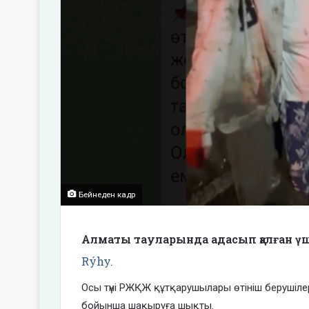
Бейнеден кадр
Алматы тауларында адасып қалған үш
Rýhy.
Осы түні РЖҚЖ құтқарушылары өтініш беруші
бойынша шақыруға шықты.