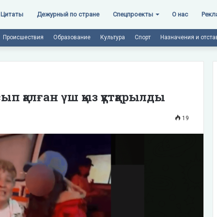
Цитаты
Дежурный по стране
Спецпроекты
О нас
Рекл
Происшествия
Образование
Культура
Спорт
Назначения и отста
 қалған үш қыз құтқарылды
19