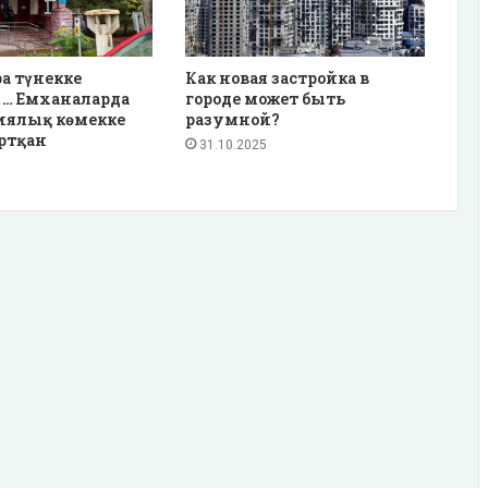
ра түнекке
Как новая застройка в
 … Емханаларда
городе может быть
иялық көмекке
разумной?
ртқан
31.10.2025