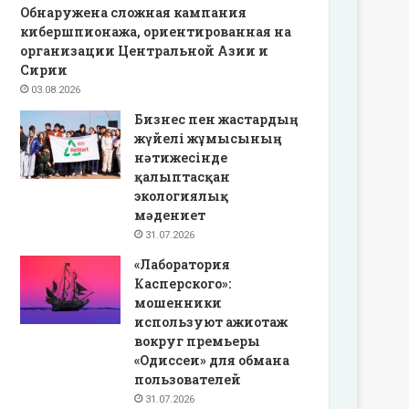
Обнаружена сложная кампания
кибершпионажа, ориентированная на
организации Центральной Азии и
Сирии
03.08.2026
Бизнес пен жастардың
жүйелі жұмысының
нәтижесінде
қалыптасқан
экологиялық
мәдениет
31.07.2026
«Лаборатория
Касперского»:
мошенники
используют ажиотаж
вокруг премьеры
«Одиссеи» для обмана
пользователей
31.07.2026