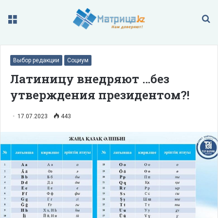
Меню
П
Выбор редакции
Социум
Латиницу внедряют …без
утверждения президентом?!
17.07.2023
443