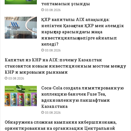
топтамасын ұсынды
03.08.2026
ҚХР капиталы AIX алаңында:
неліктен Қазақстан ҚХР мен әлемдік
нарықтар арасындағы жаңа
инвестициялық көпірге айналып
келеді?
03.08.2026
Капитал из КНР на AIX: почему Казахстан
становится новым инвестиционным мостом между
КНР и мировыми рынками
03.08.2026
Coca-Cola создала лимитированную
коллекцию баночек Fuse Tea,
вдохновленную ланшафтами
Казахстана
03.08.2026
Обнаружена сложная кампания кибершпионажа,
ориентированная на организации Центральной