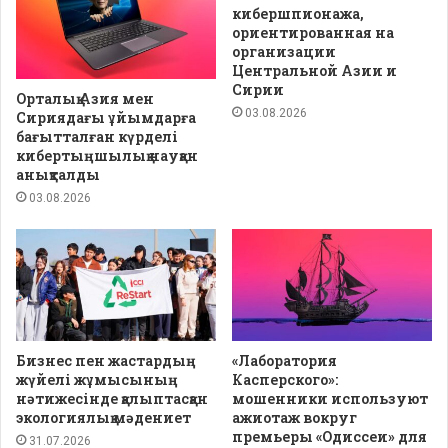
кибершпионажа,
ориентированная на
организации
Центральной Азии и
Сирии
Орталық Азия мен
03.08.2026
Сириядағы ұйымдарға
бағытталған күрделі
кибертыңшылық науқан
анықталды
03.08.2026
Бизнес пен жастардың
«Лаборатория
жүйелі жұмысының
Касперского»:
нәтижесінде қалыптасқан
мошенники используют
экологиялық мәдениет
ажиотаж вокруг
премьеры «Одиссеи» для
31.07.2026