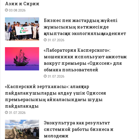
Азии и Сирии
03.08.2026
Бизнес пен жастардың жүйелі
жұмысының нәтижесінде
қалыптасқан экологиялық мәдениет
31.07.2026
«Лаборатория Касперского»:
мошенники используют ажиотаж
вокруг премьеры «Одиссеи» для
обмана пользователей
31.07.2026
«Касперский зертханасы»: алаяқтар
пайдаланушыларды алдау үшін Одиссея
премьерасының айналасындағы шуды
пайдаланады
31.07.2026
Экокультура как результат
системной работы бизнеса и
молодежи