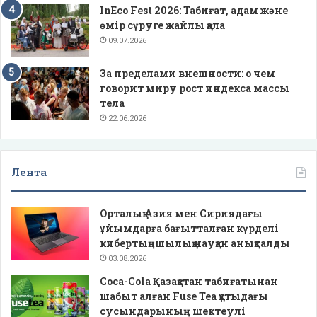
InEco Fest 2026: Табиғат, адам және
өмір сүруге жайлы қала
09.07.2026
За пределами внешности: о чем
говорит миру рост индекса массы
тела
22.06.2026
Лента
Орталық Азия мен Сириядағы
ұйымдарға бағытталған күрделі
кибертыңшылық науқан анықталды
03.08.2026
Coca-Cola Қазақстан табиғатынан
шабыт алған Fuse Tea құтыдағы
сусындарының шектеулі