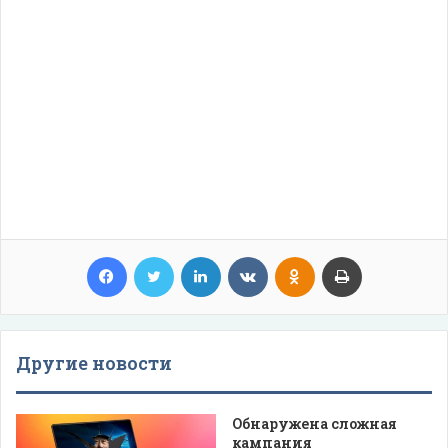
Facebook
Twitter
LinkedIn
VKontakte
Odnoklassniki
Print
Другие новости
Обнаружена сложная
кампания