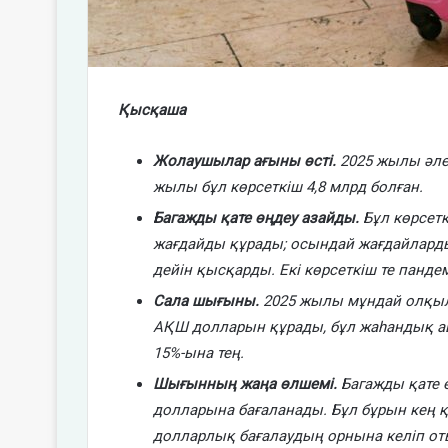
Қысқаша
Жолаушылар ағыны өсті.
2025 жылы әлем
жылы бұл көрсеткіш 4,8 млрд болған.
Багажды қате өңдеу азайды.
Бұл көрсетк
жағдайды құрады; осындай жағдайлардың
дейін қысқарды. Екі көрсеткіш те пандем
Сала шығыны.
2025 жылы мұндай олқыл
АҚШ долларын құрады, бұл жаһандық 
15%-ына тең.
Шығынның жаңа өлшемі.
Багажды қате ө
долларына бағаланады. Бұл бұрын кең қо
долларлық бағалаудың орнына келіп от