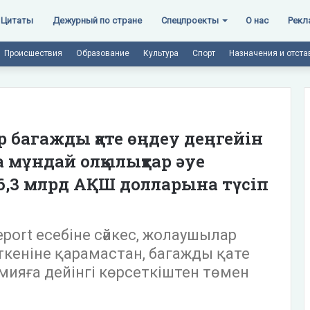
Цитаты
Дежурный по стране
Спецпроекты
О нас
Рекл
Происшествия
Образование
Культура
Спорт
Назначения и отста
 багажды қате өңдеу деңгейін
а мұндай олқылықтар әуе
6,3 млрд АҚШ долларына түсіп
Report есебіне сәйкес, жолаушылар
кеніне қарамастан, багажды қате
мияға дейінгі көрсеткіштен төмен