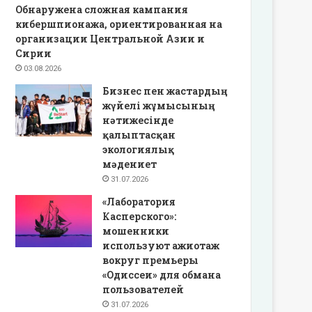
Обнаружена сложная кампания
кибершпионажа, ориентированная на
организации Центральной Азии и
Сирии
03.08.2026
Бизнес пен жастардың
жүйелі жұмысының
нәтижесінде
қалыптасқан
экологиялық
мәдениет
31.07.2026
«Лаборатория
Касперского»:
мошенники
используют ажиотаж
вокруг премьеры
«Одиссеи» для обмана
пользователей
31.07.2026