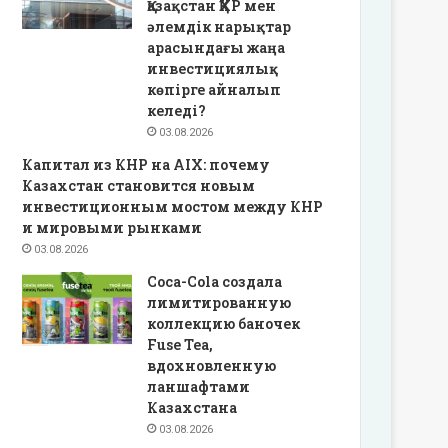
Қазақстан ҚХР мен
әлемдік нарықтар
арасындағы жаңа
инвестициялық
көпірге айналып
келеді?
03.08.2026
Капитал из КНР на AIX: почему
Казахстан становится новым
инвестиционным мостом между КНР
и мировыми рынками
03.08.2026
Coca-Cola создала
лимитированную
коллекцию баночек
Fuse Tea,
вдохновленную
ланшафтами
Казахстана
03.08.2026