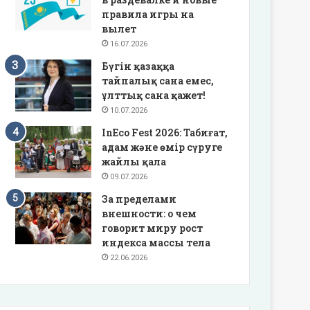
правила игры на
вылет
16.07.2026
Бүгін қазаққа
тайпалық сана емес,
ұлттық сана қажет!
10.07.2026
InEco Fest 2026: Табиғат,
адам және өмір сүруге
жайлы қала
09.07.2026
За пределами
внешности: о чем
говорит миру рост
индекса массы тела
22.06.2026