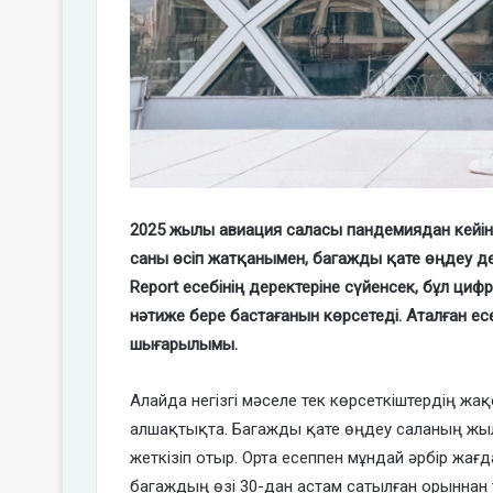
2025 жылы авиация саласы пандемиядан кейінгі
саны өсіп жатқанымен, багажды қате өңдеу деңг
Report есебінің деректеріне сүйенсек, бұл ци
нәтиже бере бастағанын көрсетеді. Аталған е
шығарылымы.
Алайда негізгі мәселе тек көрсеткіштердің жа
алшақтықта. Багажды қате өңдеу саланың жы
жеткізіп отыр. Орта есеппен мұндай әрбір жағд
багаждың өзі 30-дан астам сатылған орыннан