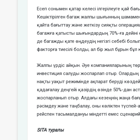
Есеп сонымен қатар келесі ілгерілеуге қай ба
Кешіктірілген багаж жалпы шығынның шамамен
қайта бағыттау және жеткізу сияқты операциял
багажға қатысты шығындардың 70%-ға дейіні ө
де багажды қате өңдеудің негізгі себебі бо
факторға тиесілі болды, ал бір жыл бұрын бұл 
Жалпы үрдіс айқын. Әуе компанияларының төр
инвестиция салуды жоспарлап отыр. Олардың
нақты уақыт режимінде ақпарат беруді көздей
қадағалау деңгейі қазірдің өзінде 50%-дан ас
жоспарланып отыр. Алдағы кезеңнің жаңа бағы
рәсімдеу және таңбалау, оны көліктен түспей
рейспен тасымалдануы міндетті емес сценарий
SITA туралы