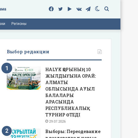
Facebook
Twitter
Google
vk.com
Telegram
Switch
Поиск
ама
вки
Регионы
Play
skin
Выбор редакции
HALYK ҚОРЫНЫҢ 10
ЖЫЛДЫҒЫНА ОРАЙ:
АЛМАТЫ
ОБЛЫСЫНДА АУЫЛ
БАЛАЛАРЫ
АРАСЫНДА
РЕСПУБЛИКАЛЫҚ
ТУРНИР ӨТЕДІ
29.07.2026
Выборы: Переодевание
в раздевалке и новые