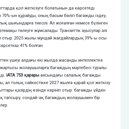
ғыттарда қол жеткізуге болатынын да көрсетеді.
 70%-ын құрайды, оның басым бөлігі багажды іздеу,
ық шығындарға тиесілі. Ал жоғалған немесе бүлінген
темақы төлеуге жұмсалады. Транзиттік ауысулар әлі
лып отыр: 2025 жылы мұндай жағдайлардың 39%-ы осы
көрсеткіш 41% болған.
ттен үшеуі алдағы екі жылда жасанды интеллектке
 жартысы жолаушыларға багаждың мәртебесі туралы
ді.
IATA 753 қарары
аясындағы салалық багажды
ты, ал толық сәйкестікке 2027 жылға қарай қол жеткізу
ттары қазірдің өзінде көрініп отыр: багажды үйден
-ақ тапсыру, сондай-ақ багаждың жолаушымен бір
лер.