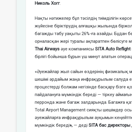
Николь Хогг
.
Нақты нәтижелер бұл тәсілдің тиімділігін көрсе
жүйесіне біріктірудің алғашқы жылында біржол
багажды табу уақыты 26%-ға азайды. Бұдан б
орналасқан жері туралы ақпаратпен бөлісуге м
Thai Airways
әуе компаниясы
SITA Auto Reflight
бірлігі бойынша бұрын үш минут алатын операц
«Әуежайлар жыл сайын өздерінің физикалық мү
шешімі әрдайым жаңа инфрақұрылым салуда е
процестерді болжам негізінде басқару бізге 
пайдалануға мүмкіндік береді — тіркеу аймағы
перронда және багаж залдарында. Багажға қаты
Total Airport Management сияқты шешімдер осы
әуежайларға инфрақұрылым ауқымын кеңейтпей
мүмкіндік береді
»,
— деді
SITA бас директоры