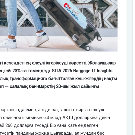
 кезеңдегі ең елеулі ілгерілеуді көрсетті. Жолаушылар
ейі 23%-ға төмендеді. SITA 2026 Baggage IT Insights
фрлық трансформацияға бағытталған күш-жігердің нақты
сеп — салалық бенчмарктің 20-шы жыл сайынғы
қсарғанында емес, әлі де сақталып отырған елеулі
л сайынғы шығынын 6,3 млрд АҚШ долларына дейін
ай 260 долларға түседі. Бір ғана қате өңделген
 түсетін пайданы жоққа шығарады, ал мұндай бес