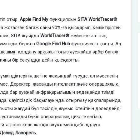
тіп отыр.
Apple Find My
функциясын
SITA WorldTracer®
а жоғалған багаж саны 90%-ға қысқарып, кешіктірілген
өлек, SITA жуырда
WorldTracer®
жүйесіне заттың
үмкіндік беретін
Google Find Hub
функциясын қосты. Ал
шешімін қолдану арқылы тоғыз әуежайда әрбір багаж
ияны бір секундқа дейін қысқартты.
мкіндіктерінің шегіне жақындай түсуде, ал мәселенің
мес. Деректер, жасанды интеллект және операциялық
қолда бар әуежай инфрақұрылымын әлдеқайда тиімді
нда, қауіпсіздік бақылауында, отырғызу қақпаларында,
сты жағдай бұл тәсілдің жұмыс істейтінін дәлелдейді.
 ұстанымды бүкіл операциялық циклге енгізіп,
-ақ өсіп келе жатқан жүктемені қабылдауға
 Дэвид Лаворель
.