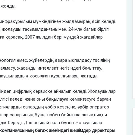
й жояды.
нфрақұрылым мүмкіндігінен жылдамырақ өсіп келеді.
 жолаушы тасымалданғанымен, 24 млн багаж бірлігі
аға қарасақ, 2007 жылдан бері мұндай жағдайлар
нология емес, жүйелердің өзара ықпалдасу тәсілінің
алмасу, жасанды интеллект негізіндегі бағыттау,
лаушылардың қосылған құрылғылары жатады.
іртіндеп цифрлық сервиске айналып келеді. Жолаушылар
ілгісі келеді және оны бақылауға көмектесуге барған
огияларды сапардың әрбір кезеңіне, әрбір оператор
ушылар сапарының бүкіл тізбегі бойынша ашықтықты
дік береді. Дәл осылай сала бүгінгі жолаушылар
 компаниясының багаж жөніндегі шешімдер директоры