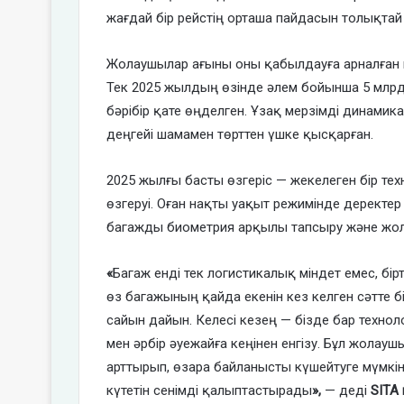
жағдай бір рейстің орташа пайдасын толықта
Жолаушылар ағыны оны қабылдауға арналған и
Тек 2025 жылдың өзінде әлем бойынша 5 млрд
бәрібір қате өңделген. Ұзақ мерзімді динамик
деңгейі шамамен төрттен үшке қысқарған.
2025 жылғы басты өзгеріс — жекелеген бір тех
өзгеруі. Оған нақты уақыт режимінде деректер 
багажды биометрия арқылы тапсыру және жо
«
Багаж енді тек логистикалық міндет емес, б
өз багажының қайда екенін кез келген сәтте б
сайын дайын. Келесі кезең — бізде бар технол
мен әрбір әуежайға кеңінен енгізу. Бұл жола
арттырып, өзара байланысты күшейтуге мүмкін
күтетін сенімді қалыптастырады
»,
— деді
SITA