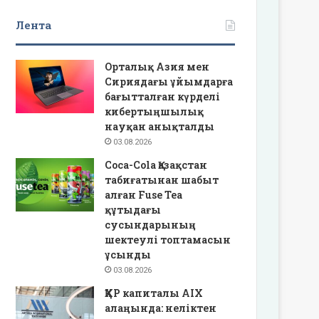
Лента
Орталық Азия мен
Сириядағы ұйымдарға
бағытталған күрделі
кибертыңшылық
науқан анықталды
03.08.2026
Coca-Cola Қазақстан
табиғатынан шабыт
алған Fuse Tea
құтыдағы
сусындарының
шектеулі топтамасын
ұсынды
03.08.2026
ҚХР капиталы AIX
алаңында: неліктен