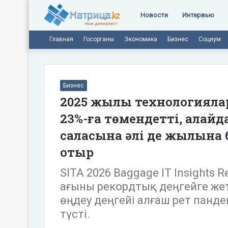
Новости
Интервью
Главная
Госорганы
Экономика
Бизнес
Социум
Бизнес
2025 жылы технологиялар
23%-ға төмендетті, алайд
саласына әлі де жылына 
отыр
SITA 2026 Baggage IT Insights 
ағыны рекордтық деңгейге жет
өңдеу деңгейі алғаш рет панде
түсті.