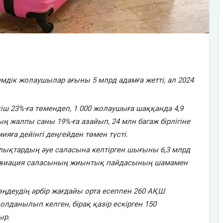
дік жолаушылар ағыны 5 млрд адамға жетті, ал 2024
іш 23%-ға төмендеп, 1 000 жолаушыға шаққанда 4,9
 жалпы саны 19%-ға азайып, 24 млн багаж бірлігіне
ияға дейінгі деңгейден төмен түсті.
ықтардың әуе саласына келтірген шығыны 6,3 млрд
авиация саласының жиынтық пайдасының шамамен
ңдеудің әрбір жағдайы орта есеппен 260 АҚШ
лданылып келген, бірақ қазір ескірген 150
ыр.